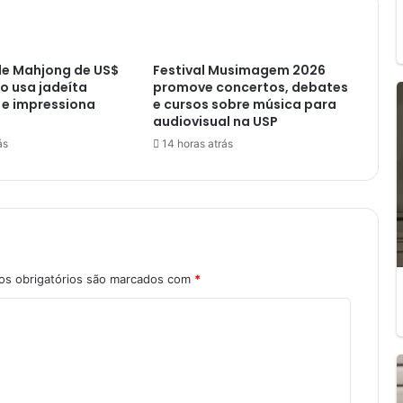
o
c
o
de Mahjong de US$
Festival Musimagem 2026
m
ão usa jadeíta
promove concertos, debates
a
 e impressiona
e cursos sobre música para
M
audiovisual na USP
i
ás
14 horas atrás
c
r
o
s
o
f
t
s obrigatórios são marcados com
*
'
-
E
p
i
c
G