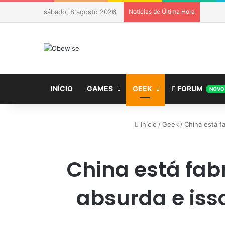
sábado, 8 agosto 2026
Notícias de Última Hora
INÍCIO
GAMES
GEEK
FORUM
NOVO
Início
/
Geek
/
China está f
China está fab
absurda e iss