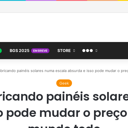
BGS 2025
STORE
●●●
EM BREVE
abricando painéis solares numa escala absurda e isso pode mudar o pr
Geek
ricando painéis sola
o pode mudar o preço