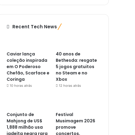
Recent Tech News
Caviar lança
40 anos de
coleção inspirada
Bethesda: resgate
em O Poderoso
5 jogos gratuitos
Chefão, Scarface e
no Steam e no
Coringa
Xbox
10 horas atrás
12 horas atrás
Conjunto de
Festival
Mahjong de US$
Musimagem 2026
1,888 milhão usa
promove
jadeíta negra rara
concertos,