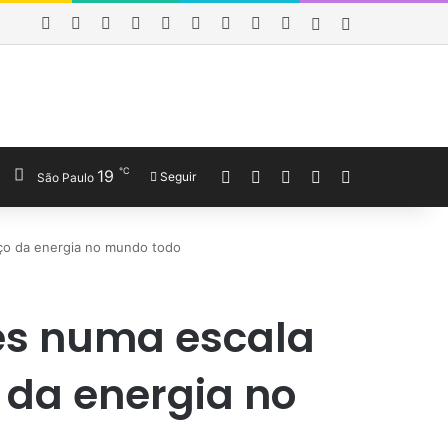
Facebook
X
YouTube
Last.FM
SoundCloud
Instagram
Telegram
WhatsApp
Obewise Radio
Entrar
Barra Lateral
℃
19
Entrar
Veja seu carrinho de co
Barra Lateral
Switch skin
Procurar por
Seguir
São Paulo
eço da energia no mundo todo
res numa escala
 da energia no