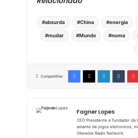
Relacionado
absurda
China
energia
mudar
Mundo
numa
Facebook
X
Linkedin
Tumblr
Compartilhar
Fagner Lopes
CEO Presidente e fundador da 
amante de jogos eletronicos, ma
Obewise Radio Network.