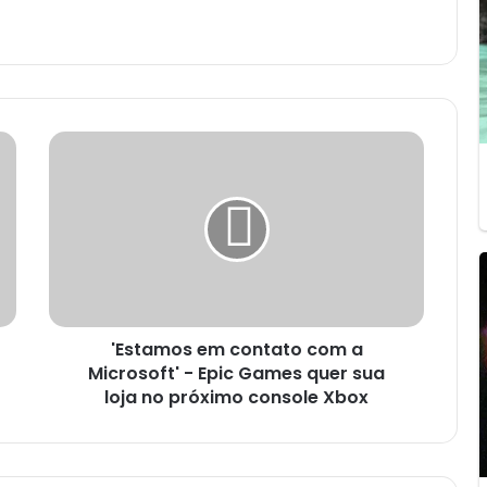
'
E
s
t
a
m
o
s
e
'Estamos em contato com a
m
Microsoft' - Epic Games quer sua
c
o
loja no próximo console Xbox
n
t
a
t