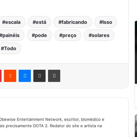
escala
está
fabricando
Isso
painéis
pode
preço
solares
Todo
Pinterest
Reddit
Messenger
Compartilhar via e-mail
Imprimir
Obewise Entertainment Network, escritor, biomédico e
is precisamente DOTA 2. Redator do site e artista na