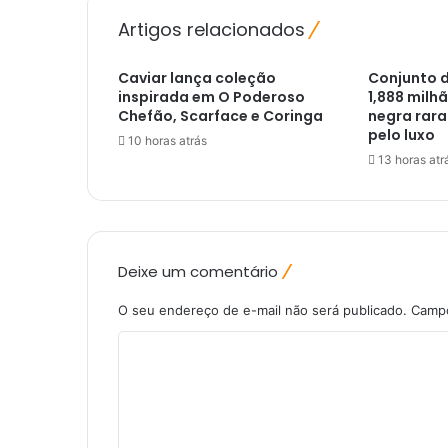
e
Artigos relacionados
m
a
Caviar lança coleção
Conjunto 
r
inspirada em O Poderoso
1,888 milh
c
Chefão, Scarface e Coringa
negra rara
a
pelo luxo
10 horas atrás
r
13 horas atr
a
p
r
i
m
Deixe um comentário
e
i
O seu endereço de e-mail não será publicado.
Campo
r
a
C
q
u
o
e
m
d
e
a