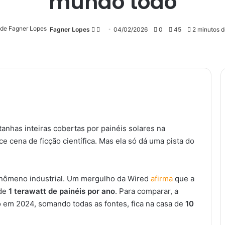
mundo todo
Fagner Lopes
Follow
Mande
04/02/2026
0
45
2 minutos de
on
um
X
e-
mail
senger
nhas inteiras cobertas por painéis solares na
 cena de ficção científica. Mas ela só dá uma pista do
fenômeno industrial. Um mergulho da Wired
afirma
que a
 de
1 terawatt de painéis por ano
. Para comparar, a
ro em 2024, somando todas as fontes, fica na casa de
10