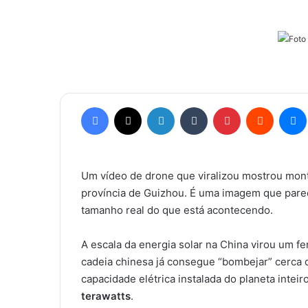
Facebook
X
Linkedin
Tumblr
Pinterest
Reddit
Mes
Um vídeo de drone que viralizou mostrou monta
província de Guizhou. É uma imagem que parece
tamanho real do que está acontecendo.
A escala da energia solar na China virou um 
cadeia chinesa já consegue “bombejar” cerca
capacidade elétrica instalada do planeta intei
terawatts
.