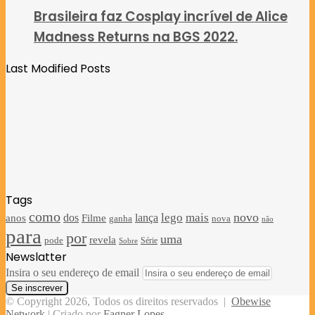
Brasileira faz Cosplay incrível de Alice
Madness Returns na BGS 2022.
Last Modified Posts
Tags
como
novo
lego
mais
anos
dos
lança
Filme
ganha
nova
não
para
por
uma
revela
pode
Sobre
Série
Newslatter
Insira o seu endereço de email
© Copyright 2026, Todos os direitos reservados |
Obewise
Network
| Criado por
Fagner Lopes