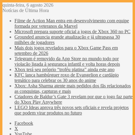
quinta-feira, 6 agosto 2026
Notícias de Última Hora
Filme de Action Man entra em desenvolvimento com equipe
formada por veteranos da Marvel
Microsoft prepara suporte oficial a jogos de Xbox 360 no PC
Grounded anuncia grande atualização e já ultrapassa 30
milhões de jogadores
Mais dois jogos revelados para o Xbox Game Pass em
setembro de 2026
Telegram é removido da App Store no mundo todo por
violação ligada à segurança infantil e volta horas depois
Xbox terá seu próprio “troféu platina” ainda este ano
KFC lança hambúrguer roxo de Evangelion e cardápio
temático para celebrar os 30 anos do anime
Xbox: Asha Sharma atente mais pedidos dos fãs relacionados
as conquistas, capturas e mais
Criadores de Baldur’s Gate 3 revelam por que o jogo faz parte
do Xbox Play Anywhere
LEGO Ideas aprova três novos sets oficiais e revela projetos
que podem virar produtos no futuro
Facebook
X
YouTube