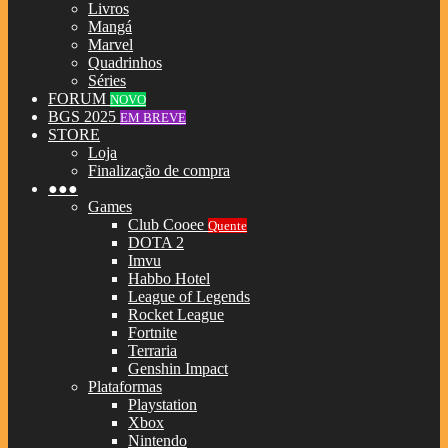
Livros
Mangá
Marvel
Quadrinhos
Séries
FORUM
NOVO
BGS 2025
EM BREVE
STORE
Loja
Finalização de compra
●●●
Games
Club Cooee
Quente
DOTA 2
Imvu
Habbo Hotel
League of Legends
Rocket League
Fortnite
Terraria
Genshin Impact
Plataformas
Playstation
Xbox
Nintendo