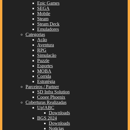
Epic Games
SEGA
Mobile
Steam
Steam Deck
Emuladores
Categorias
Ação
Aventura
RPG
Simulação
Puzzle
Esportes
MOBA
Corrida
Estratégia
Parceiros / Partner
SD Infra Solution
Cooee Phoenix
Coberturas Realizadas
Up!ABC
Downloads
BGS 2024
Downloads
Noticias