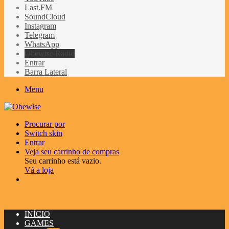
Last.FM
SoundCloud
Instagram
Telegram
WhatsApp
Obewise Radio
Entrar
Barra Lateral
Menu
Procurar por
Switch skin
Entrar
Veja seu carrinho de compras
Seu carrinho está vazio.
Vá a loja
INÍCIO
GAMES