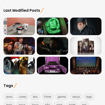
Last Modified Posts
Tags
anos
como
dos
Filme
ganha
lança
lego
mais
nova
novo
não
para
pode
por