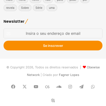
revela
Sobre
Série
uma
Newslatter
Insira
o
seu
endereço
de
email
© Copyright 2026, Todos os direitos reservados |
Obewise
Network
| Criado por
Fagner Lopes
Facebook
X
YouTube
Last.FM
SoundCloud
Instagram
Telegram
What
Obewise