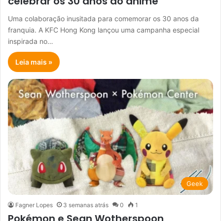
celebrar os 30 anos do anime
Uma colaboração inusitada para comemorar os 30 anos da
franquia. A KFC Hong Kong lançou uma campanha especial
inspirada no…
Leia mais »
Geek
Fagner Lopes
3 semanas atrás
0
1
Pokémon e Sean Wotherspoon