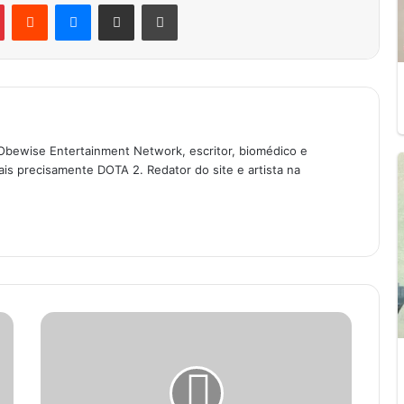
Pinterest
Reddit
Messenger
Compartilhar via e-mail
Imprimir
Obewise Entertainment Network, escritor, biomédico e
is precisamente DOTA 2. Redator do site e artista na
loud
am
Tales
of
the
Shire
é