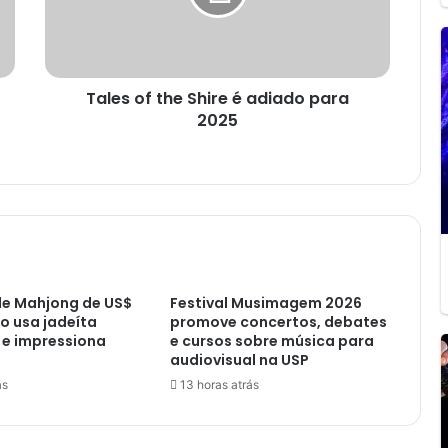
adiado
para
2025
Tales of the Shire é adiado para
2025
de Mahjong de US$
Festival Musimagem 2026
ão usa jadeíta
promove concertos, debates
 e impressiona
e cursos sobre música para
audiovisual na USP
ás
13 horas atrás