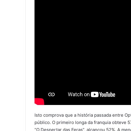
Isto comprova que a história passada entre O
público. O primeiro longa da franquia obteve
“O Despertar das Feras”, alcançou 52%. A meno