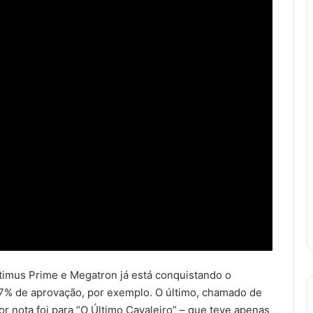
ptimus Prime e Megatron já está conquistando o
 57% de aprovação, por exemplo. O último, chamado de
r nota foi para “O Último Cavaleiro” – que teve apenas