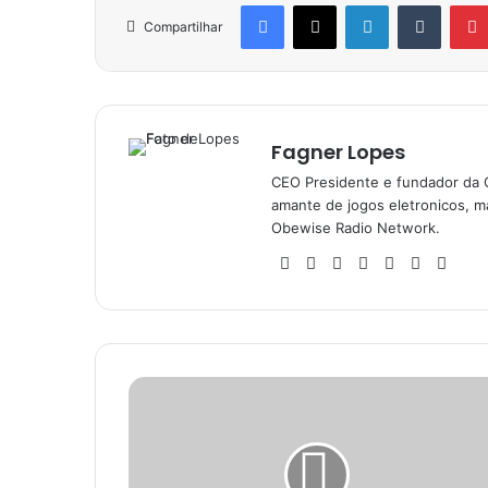
Facebook
X
Linkedin
Tumblr
Compartilhar
Fagner Lopes
CEO Presidente e fundador da 
amante de jogos eletronicos, ma
Obewise Radio Network.
Website
Facebook
X
YouTube
Instagram
SoundC
Ste
Dragon
Ball:
Sparking!
Zero
Novo