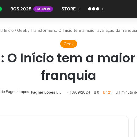
BGS 2025
STORE
●●●
EM BREVE
Início
/
Geek
/
Transformers: O Início tem a maior avaliação da franquia
Geek
 O Início tem a maio
franquia
Follow
Mande
Fagner Lopes
13/09/2024
0
121
1 minuto de
on
um
X
e-
mail
Messenger