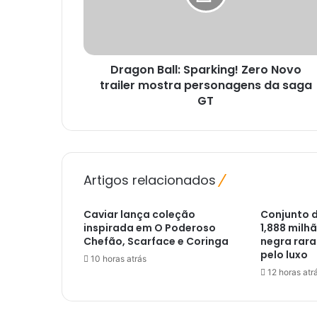
trailer
mostra
personagens
da
Dragon Ball: Sparking! Zero Novo
saga
GT
trailer mostra personagens da saga
GT
Artigos relacionados
Caviar lança coleção
Conjunto 
inspirada em O Poderoso
1,888 milh
Chefão, Scarface e Coringa
negra rara
pelo luxo
10 horas atrás
12 horas atr