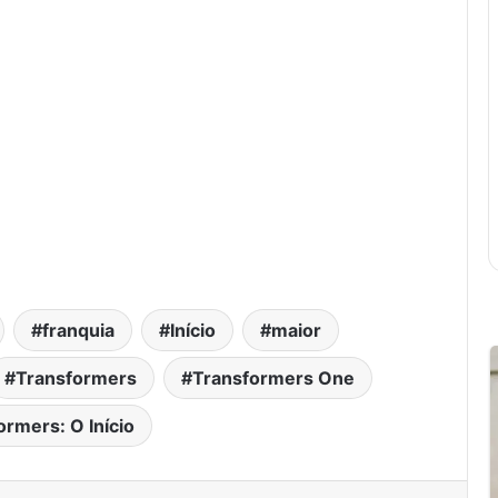
franquia
Início
maior
Transformers
Transformers One
ormers: O Início