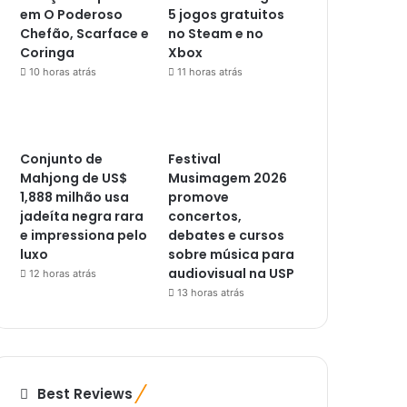
em O Poderoso
5 jogos gratuitos
Chefão, Scarface e
no Steam e no
Coringa
Xbox
10 horas atrás
11 horas atrás
Conjunto de
Festival
Mahjong de US$
Musimagem 2026
1,888 milhão usa
promove
jadeíta negra rara
concertos,
e impressiona pelo
debates e cursos
luxo
sobre música para
audiovisual na USP
12 horas atrás
13 horas atrás
Best Reviews