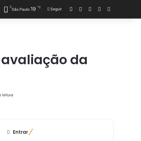
℃
19
Entrar
Veja seu carrinho de co
Barra Lateral
Switch skin
Procurar por
Seguir
São Paulo
r avaliação da
 leitura
Entrar