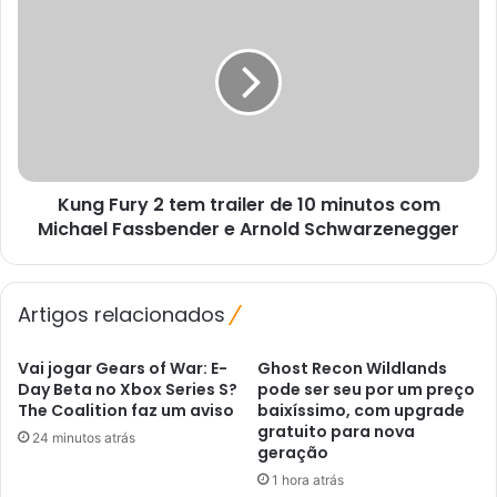
Proveito
Fury
2
tem
trailer
de
10
minutos
com
Kung Fury 2 tem trailer de 10 minutos com
Michael
Fassbender
Michael Fassbender e Arnold Schwarzenegger
e
Arnold
Schwarzenegger
Artigos relacionados
Vai jogar Gears of War: E-
Ghost Recon Wildlands
Day Beta no Xbox Series S?
pode ser seu por um preço
The Coalition faz um aviso
baixíssimo, com upgrade
gratuito para nova
24 minutos atrás
geração
1 hora atrás