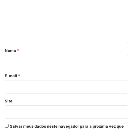
m
e
n
t
á
r
Nome
*
i
o
*
E-mail
*
Site
Salvar meus dados neste navegador para a próxima vez que