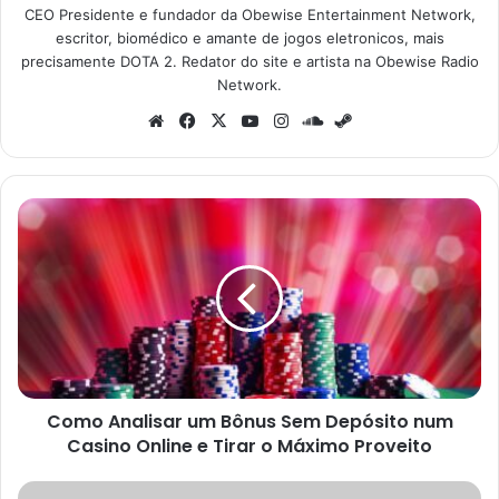
CEO Presidente e fundador da Obewise Entertainment Network,
escritor, biomédico e amante de jogos eletronicos, mais
precisamente DOTA 2. Redator do site e artista na Obewise Radio
Network.
Website
Facebook
X
YouTube
Instagram
SoundCloud
Steam
Como
Analisar
um
Bônus
Sem
Depósito
num
Casino
Online
Como Analisar um Bônus Sem Depósito num
e
Tirar
Casino Online e Tirar o Máximo Proveito
o
Máximo
Kung