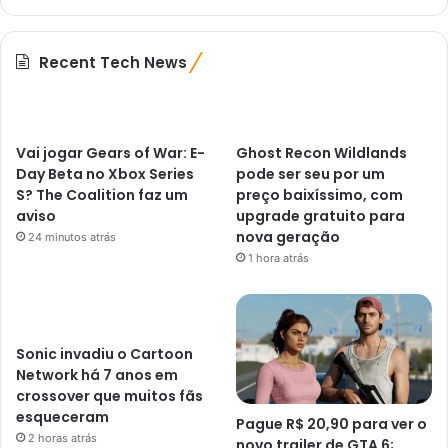
Recent Tech News
Vai jogar Gears of War: E-
Ghost Recon Wildlands
Day Beta no Xbox Series
pode ser seu por um
S? The Coalition faz um
preço baixíssimo, com
aviso
upgrade gratuito para
nova geração
24 minutos atrás
1 hora atrás
Sonic invadiu o Cartoon
Network há 7 anos em
crossover que muitos fãs
esqueceram
Pague R$ 20,90 para ver o
2 horas atrás
novo trailer de GTA 6;