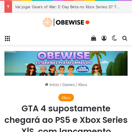
Ghost Recon Wildlands pode ser seu por um preço baixíssimo, com upgrade gratuito para nova geração
Menu
Veja seu carrin
Entrar
Switch
Pr
Início
/
Games
/
Xbox
Xbox
GTA 4 supostamente
chegará ao PS5 e Xbox Series
X|S, com lançamento