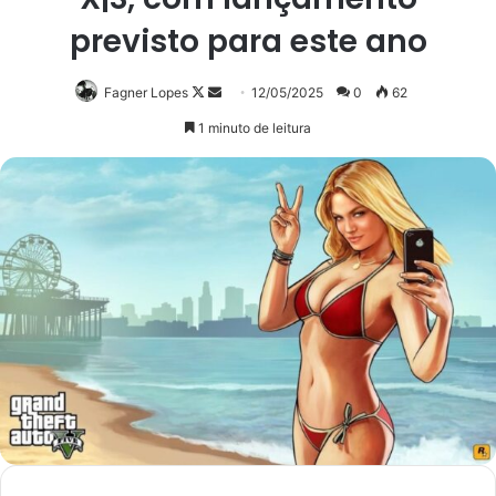
previsto para este ano
Follow
Mande
Fagner Lopes
12/05/2025
0
62
on
um
1 minuto de leitura
X
e-
mail