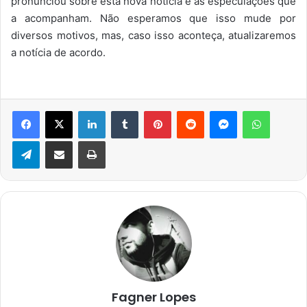
pronunciou sobre esta nova notícia e as especulações que
a acompanham. Não esperamos que isso mude por
diversos motivos, mas, caso isso aconteça, atualizaremos
a notícia de acordo.
Facebook
X
Linkedin
Tumblr
Pinterest
Reddit
Messenger
WhatsA
Telegram
Compartilhar via e-mail
Imprimir
Fagner Lopes