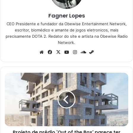
Fagner Lopes
CEO Presidente e fundador da Obewise Entertainment Network,
escritor, biomédico e amante de jogos eletronicos, mais
precisamente DOTA 2. Redator do site e artista na Obewise Radio
Network.
Website
Facebook
X
YouTube
Instagram
SoundCloud
Steam
Projeto
de
prédio
'Out
of
the
Box'
parece
ter
Projeto de prédio 'Out of the Box' parece ter
saído