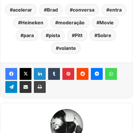
acelerar
Brad
conversa
entra
Heineken
moderação
Movie
para
pista
Pitt
Sobre
volante
Facebook
X
Linkedin
Tumblr
Pinterest
Reddit
Messenger
WhatsA
Telegram
Compartilhar via e-mail
Imprimir