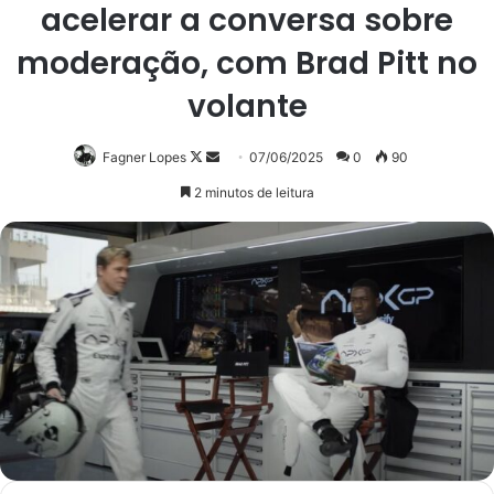
acelerar a conversa sobre
moderação, com Brad Pitt no
volante
Follow
Mande
Fagner Lopes
07/06/2025
0
90
on
um
2 minutos de leitura
X
e-
mail