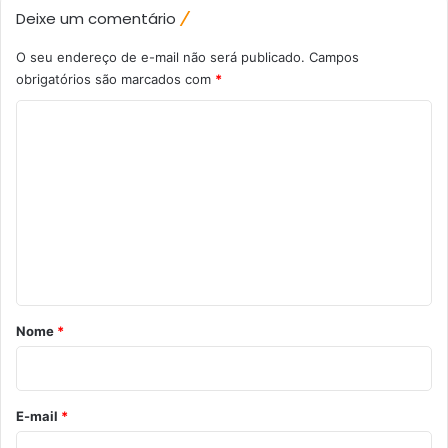
Deixe um comentário
O seu endereço de e-mail não será publicado.
Campos
obrigatórios são marcados com
*
C
o
m
e
n
t
á
r
Nome
*
i
o
*
E-mail
*