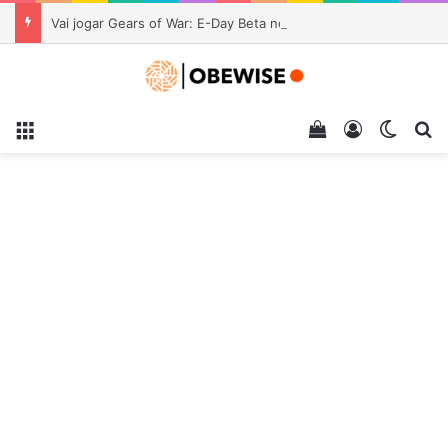
Vai jogar Gears of War: E-Day Beta no Xbox Series S? The Coalition faz um aviso
Menu
Veja seu carrin
Entrar
Switch
Pr