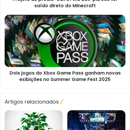
direto
saído direto do Minecraft
do
Minecraft
Dois
jogos
do
Xbox
Game
Pass
ganham
novas
exibições
Dois jogos do Xbox Game Pass ganham novas
no
Summer
exibições no Summer Game Fest 2025
Game
Fest
2025
Artigos relacionados