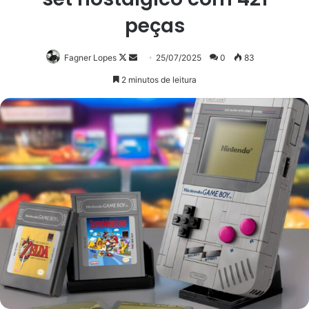
peças
Follow
Mande
Fagner Lopes
25/07/2025
0
83
on
um
2 minutos de leitura
X
e-
mail