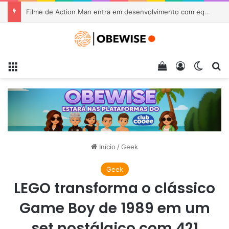
Microsoft prepara suporte oficial a jogos de Xbox 360 no PC
Menu
Veja seu carrin
Entrar
Switch
Pr
Início
/
Geek
Geek
LEGO transforma o clássico
Game Boy de 1989 em um
set nostálgico com 421