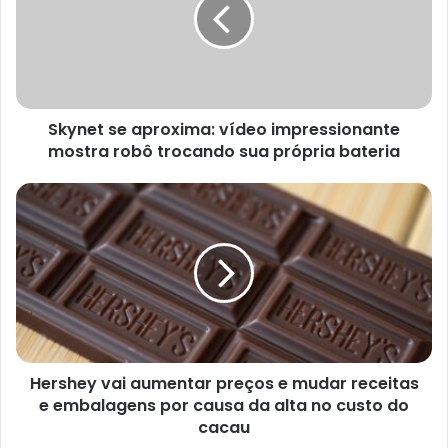
vídeo
impressionante
mostra
robô
trocando
sua
Skynet se aproxima: vídeo impressionante
própria
bateria
mostra robô trocando sua própria bateria
Hershey
vai
aumentar
preços
e
mudar
receitas
e
embalagens
Hershey vai aumentar preços e mudar receitas
por
causa
e embalagens por causa da alta no custo do
da
cacau
alta