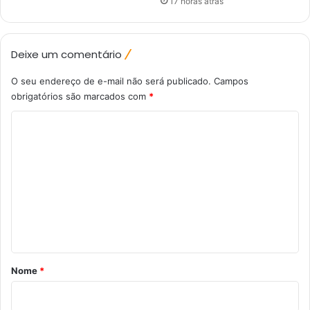
17 horas atrás
Deixe um comentário
O seu endereço de e-mail não será publicado.
Campos
obrigatórios são marcados com
*
C
o
m
e
n
t
á
r
Nome
*
i
o