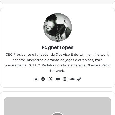
Fagner Lopes
CEO Presidente e fundador da Obewise Entertainment Network,
escritor, biomédico e amante de jogos eletronicos, mais
precisamente DOTA 2. Redator do site e artista na Obewise Radio
Network.
Website
Facebook
X
YouTube
Instagram
SoundCloud
Steam
Skynet
se
aproxima: