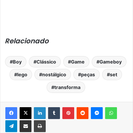
Relacionado
Boy
Clássico
Game
Gameboy
lego
nostálgico
peças
set
transforma
Facebook
X
Linkedin
Tumblr
Pinterest
Reddit
Messenger
WhatsA
Telegram
Compartilhar via e-mail
Imprimir