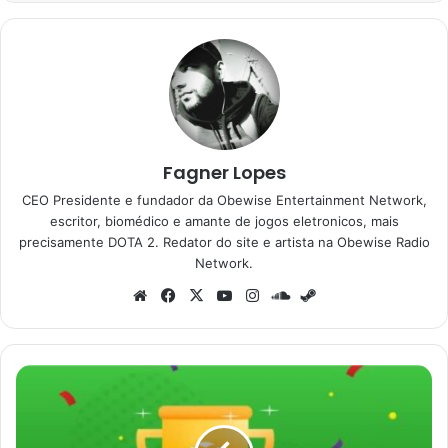
Fagner Lopes
CEO Presidente e fundador da Obewise Entertainment Network,
escritor, biomédico e amante de jogos eletronicos, mais
precisamente DOTA 2. Redator do site e artista na Obewise Radio
Network.
Website
Facebook
X
YouTube
Instagram
SoundCloud
Steam
Microsoft
Rewards
pode
estar