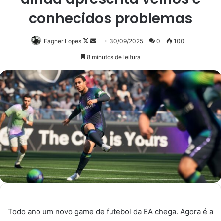
conhecidos problemas
Follow
Mande
Fagner Lopes
30/09/2025
0
100
on
um
8 minutos de leitura
X
e-
mail
Todo ano um novo game de futebol da EA chega. Agora é a