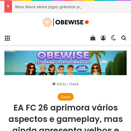
Xbox libera vários jogos gratuitos para aproveitar neste fim de semana
Menu
Veja seu carrin
Entrar
Switch
Pr
Início
/
Geek
Geek
EA FC 26 aprimora vários
aspectos e gameplay, mas
ainda apresenta velhos e