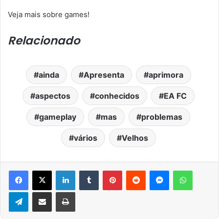
Veja mais sobre games!
Relacionado
ainda
Apresenta
aprimora
aspectos
conhecidos
EA FC
gameplay
mas
problemas
vários
Velhos
Facebook
X
Linkedin
Tumblr
Pinterest
Reddit
Messenger
WhatsA
Telegram
Compartilhar via e-mail
Imprimir