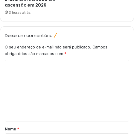
ascensão em 2026
3 horas atrás
Deixe um comentário
O seu endereço de e-mail não será publicado.
Campos
obrigatórios são marcados com
*
C
o
m
e
n
t
á
r
Nome
*