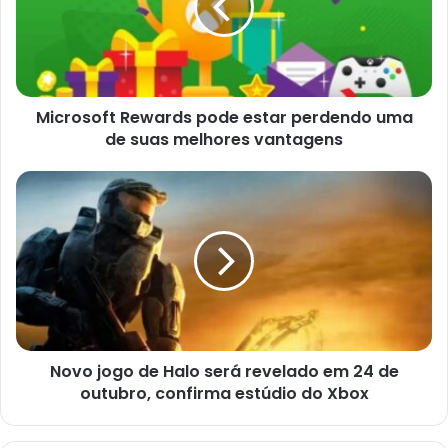
perdendo
uma
de
suas
melhores
Microsoft Rewards pode estar perdendo uma
vantagens
de suas melhores vantagens
Novo
jogo
de
Halo
será
revelado
em
24
de
Novo jogo de Halo será revelado em 24 de
outubro,
confirma
outubro, confirma estúdio do Xbox
estúdio
do