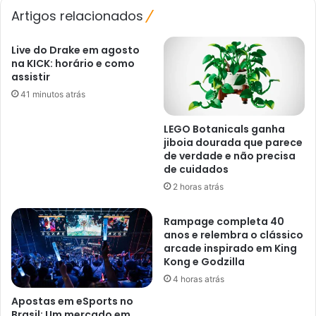
Xbox
Artigos relacionados
Live do Drake em agosto
na KICK: horário e como
assistir
41 minutos atrás
LEGO Botanicals ganha
jiboia dourada que parece
de verdade e não precisa
de cuidados
2 horas atrás
Rampage completa 40
anos e relembra o clássico
arcade inspirado em King
Kong e Godzilla
4 horas atrás
Apostas em eSports no
Brasil: Um mercado em