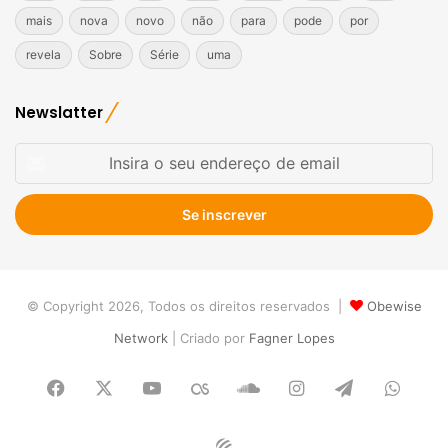
mais
nova
novo
não
para
pode
por
revela
Sobre
Série
uma
Newslatter
Insira
o
seu
endereço
de
email
© Copyright 2026, Todos os direitos reservados |
Obewise
Network
| Criado por
Fagner Lopes
Facebook
X
YouTube
Last.FM
SoundCloud
Instagram
Telegram
What
Obewise