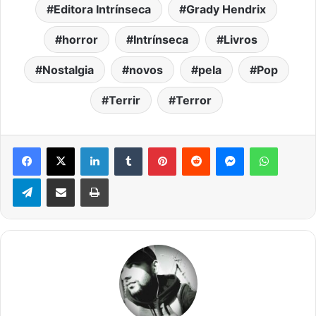
Editora Intrínseca
Grady Hendrix
horror
Intrínseca
Livros
Nostalgia
novos
pela
Pop
Terrir
Terror
Facebook
X
Linkedin
Tumblr
Pinterest
Reddit
Messenger
WhatsA
Telegram
Compartilhar via e-mail
Imprimir