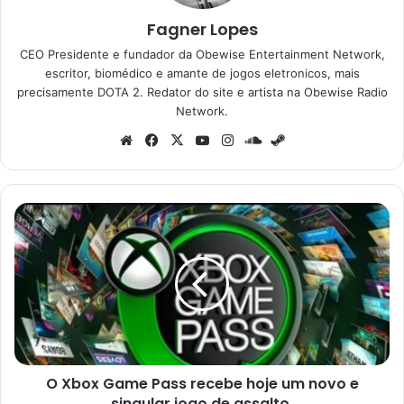
Fagner Lopes
CEO Presidente e fundador da Obewise Entertainment Network,
escritor, biomédico e amante de jogos eletronicos, mais
precisamente DOTA 2. Redator do site e artista na Obewise Radio
Network.
Website
Facebook
X
YouTube
Instagram
SoundCloud
Steam
O
Xbox
Game
Pass
recebe
hoje
um
novo
e
O Xbox Game Pass recebe hoje um novo e
singular
jogo
singular jogo de assalto.