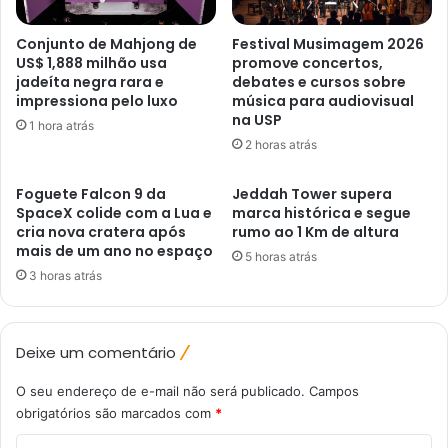
Conjunto de Mahjong de
Festival Musimagem 2026
US$ 1,888 milhão usa
promove concertos,
jadeíta negra rara e
debates e cursos sobre
impressiona pelo luxo
música para audiovisual
na USP
1 hora atrás
2 horas atrás
Foguete Falcon 9 da
Jeddah Tower supera
SpaceX colide com a Lua e
marca histórica e segue
cria nova cratera após
rumo ao 1 Km de altura
mais de um ano no espaço
5 horas atrás
3 horas atrás
Deixe um comentário
O seu endereço de e-mail não será publicado.
Campos
obrigatórios são marcados com
*