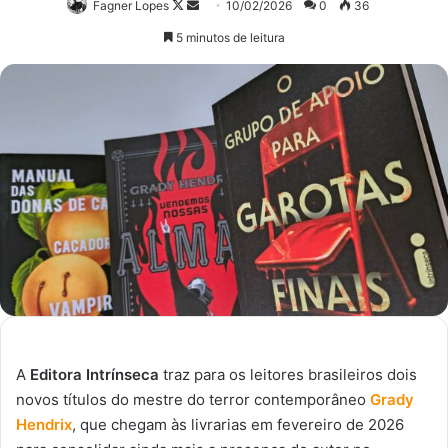
Follow
Mande
Fagner Lopes
10/02/2026
0
36
on
um
5 minutos de leitura
X
e-
mail
A
Editora Intrínseca
traz para os leitores brasileiros dois
novos títulos do mestre do terror contemporâneo
Grady
Hendrix
, que chegam às livrarias em fevereiro de 2026