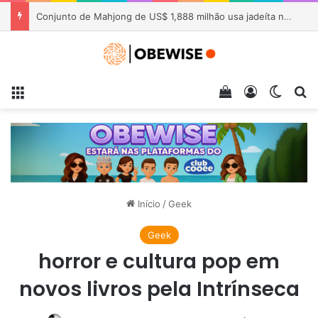
Festival Musimagem 2026 promove concertos, debates e cursos sobre música para audiovisual na USP
Menu
Veja seu carrin
Entrar
Switch
Pr
Início
/
Geek
Geek
horror e cultura pop em
novos livros pela Intrínseca