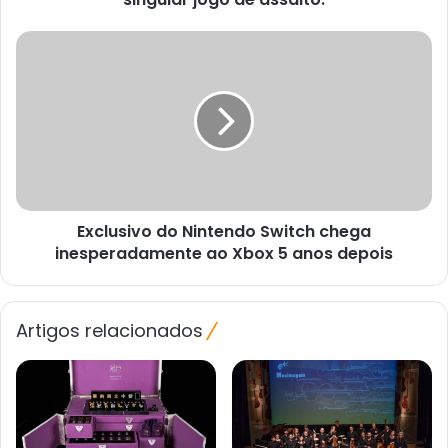
de
assalto.
Exclusivo
do
Nintendo
Switch
chega
inesperadamente
ao
Xbox
5
Exclusivo do Nintendo Switch chega
anos
depois
inesperadamente ao Xbox 5 anos depois
Artigos relacionados