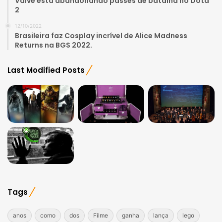
Valve está abandonando passes de batalha no Dota
2
12/10/2022
Brasileira faz Cosplay incrível de Alice Madness
Returns na BGS 2022.
Last Modified Posts
Tags
anos
como
dos
Filme
ganha
lança
lego