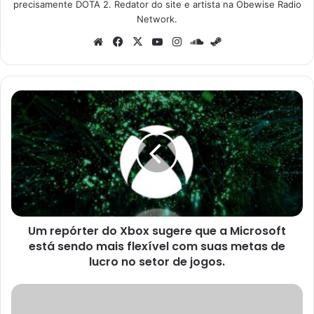
precisamente DOTA 2. Redator do site e artista na Obewise Radio
Network.
Website
Facebook
X
YouTube
Instagram
SoundCloud
Steam
Um
repórter
do
Xbox
sugere
que
a
Microsoft
está
Um repórter do Xbox sugere que a Microsoft
sendo
mais
está sendo mais flexível com suas metas de
flexível
lucro no setor de jogos.
com
suas
Baby:
metas
Chang