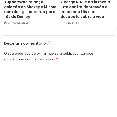
Tupperware relança
George R. R. Martin revela
coleção de Mickey e Minnie
luta contra depressão e
com design moderno para
emociona fãs com
fãs da Disney
desabafo sobre a vida
20 horas atrás
1 dia atrás
Deixe um comentário
O seu endereço de e-mail não será publicado.
Campos
obrigatórios são marcados com
*
C
o
m
e
n
t
á