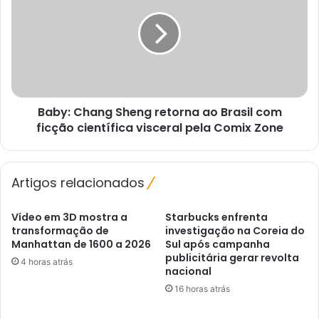
de
Sheng
lucro
retorna
no
ao
setor
Brasil
de
com
jogos.
ficção
científica
Baby: Chang Sheng retorna ao Brasil com
visceral
pela
ficção científica visceral pela Comix Zone
Comix
Zone
Artigos relacionados
Vídeo em 3D mostra a
Starbucks enfrenta
transformação de
investigação na Coreia do
Manhattan de 1600 a 2026
Sul após campanha
publicitária gerar revolta
4 horas atrás
nacional
16 horas atrás