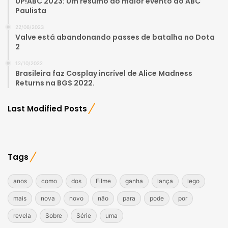
UP!ABC 2023: Um resumo do maior evento do ABC
Paulista
22/06/2023
Valve está abandonando passes de batalha no Dota
2
12/10/2022
Brasileira faz Cosplay incrível de Alice Madness
Returns na BGS 2022.
Last Modified Posts
Tags
anos
como
dos
Filme
ganha
lança
lego
mais
nova
novo
não
para
pode
por
revela
Sobre
Série
uma