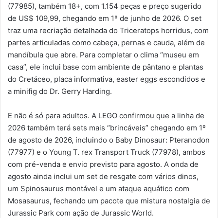
(77985), também 18+, com 1.154 peças e preço sugerido
de US$ 109,99, chegando em 1º de junho de 2026. O set
traz uma recriação detalhada do Triceratops horridus, com
partes articuladas como cabeça, pernas e cauda, além de
mandíbula que abre. Para completar o clima “museu em
casa”, ele inclui base com ambiente de pântano e plantas
do Cretáceo, placa informativa, easter eggs escondidos e
a minifig do Dr. Gerry Harding.
E não é só para adultos. A LEGO confirmou que a linha de
2026 também terá sets mais “brincáveis” chegando em 1º
de agosto de 2026, incluindo o Baby Dinosaur: Pteranodon
(77977) e o Young T. rex Transport Truck (77978), ambos
com pré-venda e envio previsto para agosto. A onda de
agosto ainda inclui um set de resgate com vários dinos,
um Spinosaurus montável e um ataque aquático com
Mosasaurus, fechando um pacote que mistura nostalgia de
Jurassic Park com ação de Jurassic World.