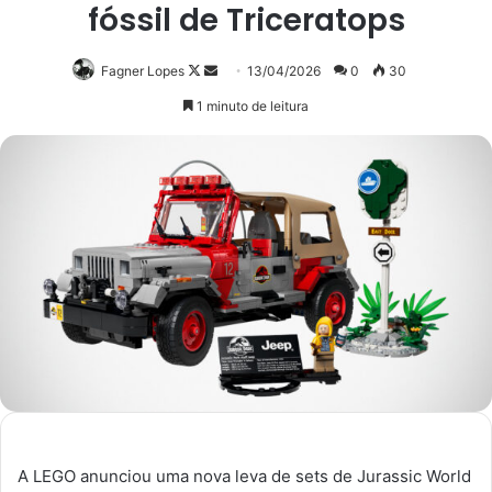
fóssil de Triceratops
Follow
Mande
Fagner Lopes
13/04/2026
0
30
on
um
1 minuto de leitura
X
e-
mail
A LEGO anunciou uma nova leva de sets de Jurassic World