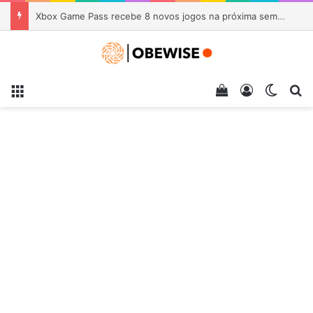
Xbox Game Pass recebe 8 novos jogos na próxima semana
Menu
Veja seu carrin
Entrar
Switch
Pr