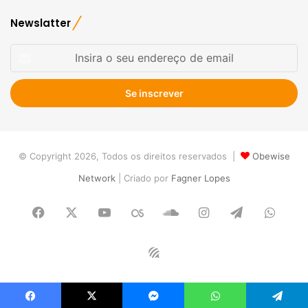
Newslatter
Insira
o
seu
endereço
de
email
© Copyright 2026, Todos os direitos reservados |
Obewise
Network
| Criado por
Fagner Lopes
Facebook
X
YouTube
Last.FM
SoundCloud
Instagram
Telegram
What
Obewise
Radio