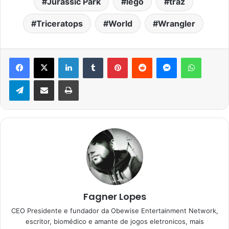
Jurassic Park
lego
traz
Triceratops
World
Wrangler
Facebook
X
Linkedin
Tumblr
Pinterest
Reddit
Messenger
WhatsA
Telegram
Compartilhar via e-mail
Imprimir
Fagner Lopes
CEO Presidente e fundador da Obewise Entertainment Network,
escritor, biomédico e amante de jogos eletronicos, mais