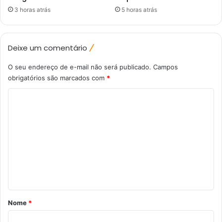
3 horas atrás
5 horas atrás
Deixe um comentário
O seu endereço de e-mail não será publicado.
Campos
obrigatórios são marcados com
*
C
o
m
e
n
t
á
r
Nome
*
i