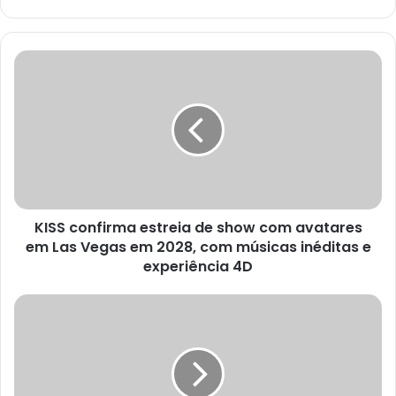
KISS
confirma
estreia
de
show
com
avatares
em
Las
KISS confirma estreia de show com avatares
Vegas
em
em Las Vegas em 2028, com músicas inéditas e
2028,
experiência 4D
com
músicas
Cientistas
inéditas
alertam
e
que
experiência
a
4D
Terra
está