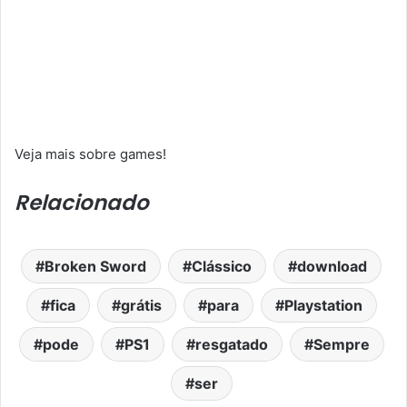
Veja mais sobre games!
Relacionado
Broken Sword
Clássico
download
fica
grátis
para
Playstation
pode
PS1
resgatado
Sempre
ser