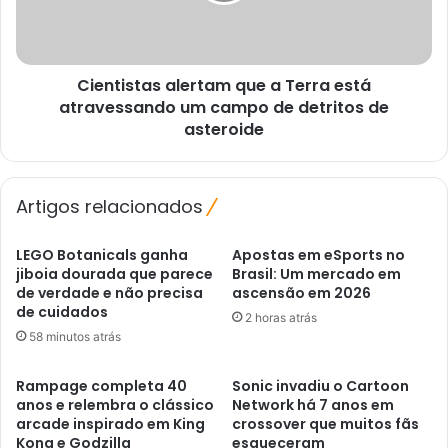
atravessando
um
campo
Cientistas alertam que a Terra está
de
detritos
atravessando um campo de detritos de
de
asteroide
asteroide
Artigos relacionados
LEGO Botanicals ganha
Apostas em eSports no
jiboia dourada que parece
Brasil: Um mercado em
de verdade e não precisa
ascensão em 2026
de cuidados
2 horas atrás
58 minutos atrás
Rampage completa 40
Sonic invadiu o Cartoon
anos e relembra o clássico
Network há 7 anos em
arcade inspirado em King
crossover que muitos fãs
Kong e Godzilla
esqueceram