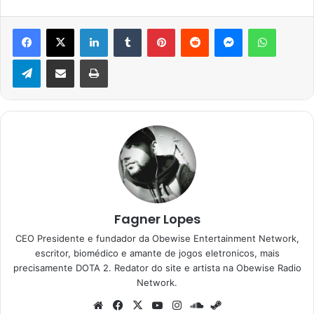
Facebook
X
Linkedin
Tumblr
Pinterest
Reddit
Messenger
WhatsA
Telegram
Compartilhar via e-mail
Imprimir
Fagner Lopes
CEO Presidente e fundador da Obewise Entertainment Network,
escritor, biomédico e amante de jogos eletronicos, mais
precisamente DOTA 2. Redator do site e artista na Obewise Radio
Network.
Website
Facebook
X
YouTube
Instagram
SoundCloud
Steam