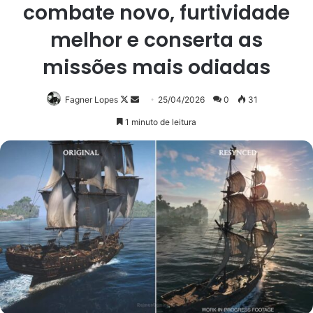
combate novo, furtividade
melhor e conserta as
missões mais odiadas
Follow
Mande
Fagner Lopes
25/04/2026
0
31
on
um
1 minuto de leitura
X
e-
mail