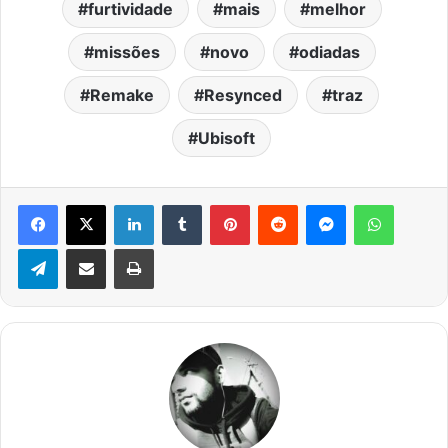
furtividade
mais
melhor
missões
novo
odiadas
Remake
Resynced
traz
Ubisoft
Facebook
X
Linkedin
Tumblr
Pinterest
Reddit
Messenger
WhatsA
Telegram
Compartilhar via e-mail
Imprimir