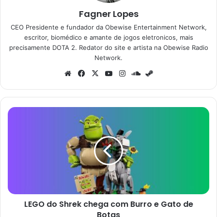
Fagner Lopes
CEO Presidente e fundador da Obewise Entertainment Network,
escritor, biomédico e amante de jogos eletronicos, mais
precisamente DOTA 2. Redator do site e artista na Obewise Radio
Network.
Website
Facebook
X
YouTube
Instagram
SoundCloud
Steam
LEGO
do
Shrek
chega
com
Burro
e
Gato
de
LEGO do Shrek chega com Burro e Gato de
Botas
Botas