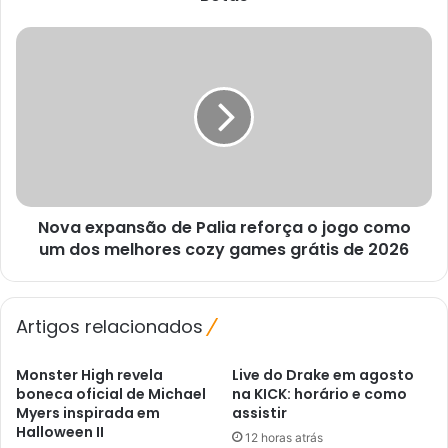
Nova
expansão
de
Palia
reforça
o
jogo
como
um
Nova expansão de Palia reforça o jogo como
dos
melhores
um dos melhores cozy games grátis de 2026
cozy
games
grátis
Artigos relacionados
de
2026
Monster High revela
Live do Drake em agosto
boneca oficial de Michael
na KICK: horário e como
Myers inspirada em
assistir
Halloween II
12 horas atrás