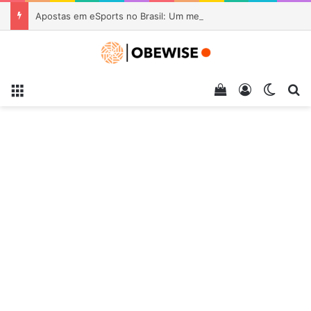
Apostas em eSports no Brasil: Um mercado em ascensão em 2026
Menu
Veja seu carrin
Entrar
Switch
Pr