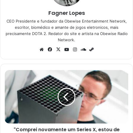
Fagner Lopes
CEO Presidente e fundador da Obewise Entertainment Network,
escritor, biomédico e amante de jogos eletronicos, mais
precisamente DOTA 2. Redator do site e artista na Obewise Radio
Network.
Website
Facebook
X
YouTube
Instagram
SoundCloud
Steam
"Comprei
novamente
um
Series
X,
estou
de
volta!"
-
"Comprei novamente um Series X, estou de
Ex-