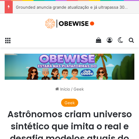
Grounded anuncia grande atualização e já ultrapassa 30 milhões de jogadores
Menu
Veja seu carrin
Entrar
Switch
Pr
Início
/
Geek
Geek
Astrônomos criam universo
sintético que imita o real e
desafia modelos atuais do