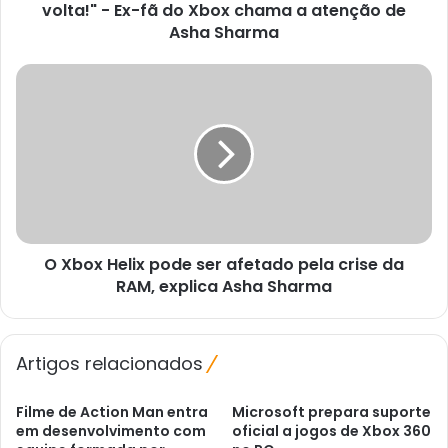
fã
volta!" - Ex-fã do Xbox chama a atenção de
do
Asha Sharma
Xbox
chama
O
a
Xbox
atenção
Helix
de
pode
Asha
ser
Sharma
afetado
pela
crise
da
O Xbox Helix pode ser afetado pela crise da
RAM,
explica
RAM, explica Asha Sharma
Asha
Sharma
Artigos relacionados
Filme de Action Man entra
Microsoft prepara suporte
em desenvolvimento com
oficial a jogos de Xbox 360