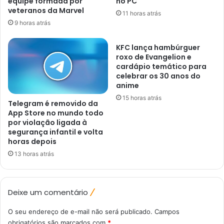
equipe formada por
no PC
veteranos da Marvel
11 horas atrás
9 horas atrás
KFC lança hambúrguer
roxo de Evangelion e
cardápio temático para
celebrar os 30 anos do
anime
15 horas atrás
Telegram é removido da
App Store no mundo todo
por violação ligada à
segurança infantil e volta
horas depois
13 horas atrás
Deixe um comentário
O seu endereço de e-mail não será publicado.
Campos
obrigatórios são marcados com
*