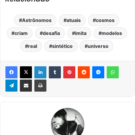
Astrônomos
atuais
cosmos
criam
desafia
imita
modelos
real
sintético
universo
Facebook
X
Linkedin
Tumblr
Pinterest
Reddit
Messenger
WhatsA
Telegram
Compartilhar via e-mail
Imprimir