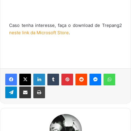
Caso tenha interesse, faça o download de Trepang2
neste link da Microsoft Store
.
Facebook
X
Linkedin
Tumblr
Pinterest
Reddit
Messenger
WhatsA
Telegram
Compartilhar via e-mail
Imprimir