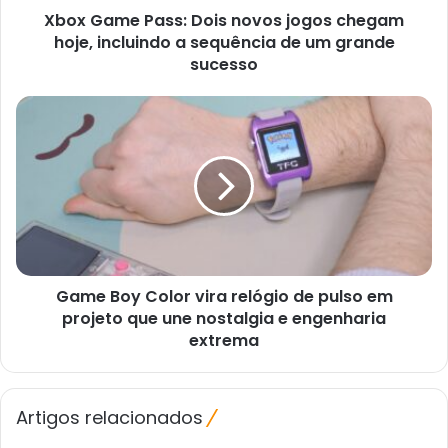
Xbox Game Pass: Dois novos jogos chegam
a
sequência
hoje, incluindo a sequência de um grande
de
sucesso
um
grande
Game
sucesso
Boy
Color
vira
relógio
de
pulso
em
projeto
Game Boy Color vira relógio de pulso em
que
une
projeto que une nostalgia e engenharia
nostalgia
extrema
e
engenharia
extrema
Artigos relacionados