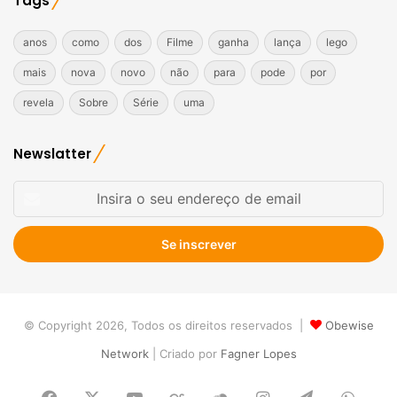
Tags
anos
como
dos
Filme
ganha
lança
lego
mais
nova
novo
não
para
pode
por
revela
Sobre
Série
uma
Newslatter
Insira
o
seu
endereço
de
email
© Copyright 2026, Todos os direitos reservados |
Obewise
Network
| Criado por
Fagner Lopes
Facebook
X
YouTube
Last.FM
SoundCloud
Instagram
Telegram
What