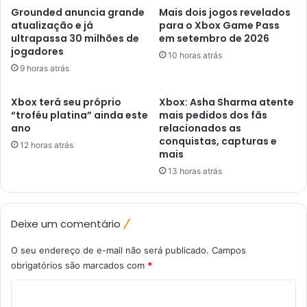
Grounded anuncia grande
Mais dois jogos revelados
atualização e já
para o Xbox Game Pass
ultrapassa 30 milhões de
em setembro de 2026
jogadores
10 horas atrás
9 horas atrás
Xbox terá seu próprio
Xbox: Asha Sharma atente
“troféu platina” ainda este
mais pedidos dos fãs
ano
relacionados as
conquistas, capturas e
12 horas atrás
mais
13 horas atrás
Deixe um comentário
O seu endereço de e-mail não será publicado.
Campos
obrigatórios são marcados com
*
C