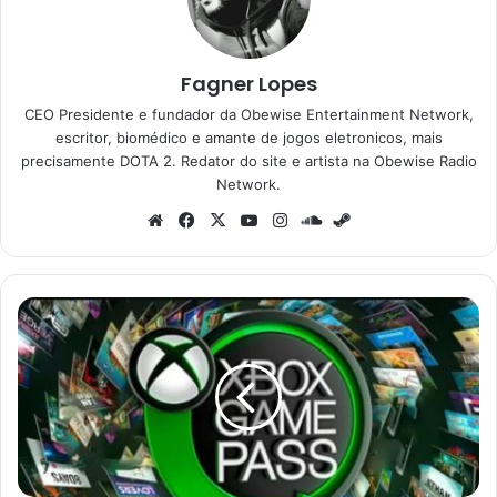
Fagner Lopes
CEO Presidente e fundador da Obewise Entertainment Network,
escritor, biomédico e amante de jogos eletronicos, mais
precisamente DOTA 2. Redator do site e artista na Obewise Radio
Network.
Website
Facebook
X
YouTube
Instagram
SoundCloud
Steam
Xbox
Game
Pass:
Dois
novos
jogos
chegam
hoje,
incluindo