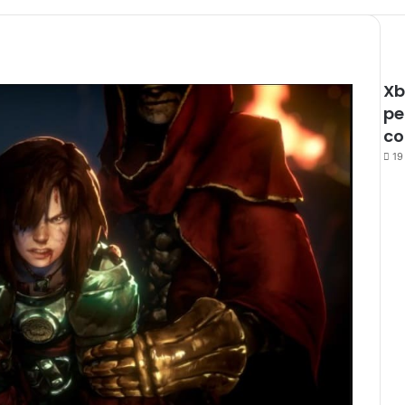
Xb
pe
co
19