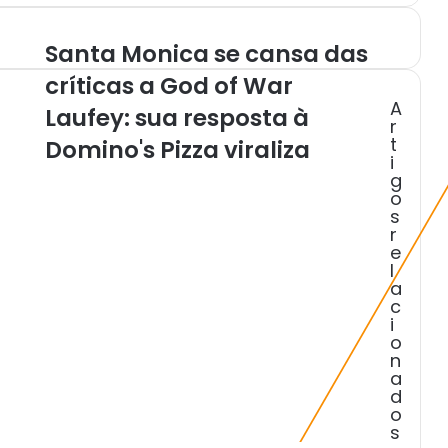
Santa Monica se cansa das
S
a
críticas a God of War
n
A
Laufey: sua resposta à
t
r
a
t
Domino's Pizza viraliza
M
i
o
g
o
n
s
i
r
c
e
a
l
s
a
e
c
i
c
o
a
n
n
a
s
d
a
o
d
s
a