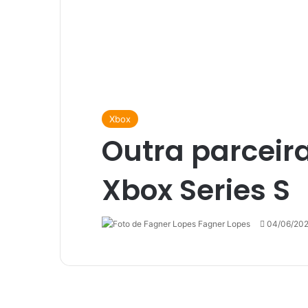
Xbox
Outra parceira
Xbox Series S
Fagner Lopes
Follow
Mande
04/06/20
on
um
X
e-
mail