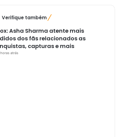
Verifique também
F
e
ox: Asha Sharma atente mais
c
h
didos dos fãs relacionados as
a
nquistas, capturas e mais
r
 horas atrás