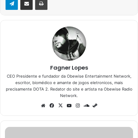
Fagner Lopes
CEO Presidente e fundador da Obewise Entertainment Network,
escritor, biomédico e amante de jogos eletronicos, mais
precisamente DOTA 2. Redator do site e artista na Obewise Radio
Network.
Website
Facebook
X
YouTube
Instagram
SoundCloud
Steam
Google
Earth