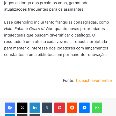
jogos ao longo dos próximos anos, garantindo
atualizações frequentes para os assinantes.
Esse calendário inclui tanto franquias consagradas, como
Halo
,
Fable
e
Gears of War
, quanto novas propriedades
intelectuais que buscam diversificar o catálogo. O
resultado é uma oferta cada vez mais robusta, projetada
para manter o interesse dos jogadores com lançamentos
constantes e uma biblioteca em permanente renovação.
Fonte:
Trueachievementse
Facebook
X
Linkedin
Tumblr
Pinterest
Reddit
Messenger
WhatsA
Telegram
Compartilhar via e-mail
Imprimir