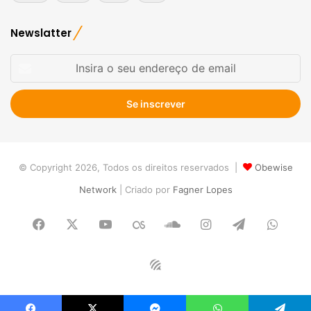
Newslatter
Insira
o
seu
endereço
de
email
© Copyright 2026, Todos os direitos reservados |
Obewise
Network
| Criado por
Fagner Lopes
Facebook
X
YouTube
Last.FM
SoundCloud
Instagram
Telegram
What
Obewise
Radio