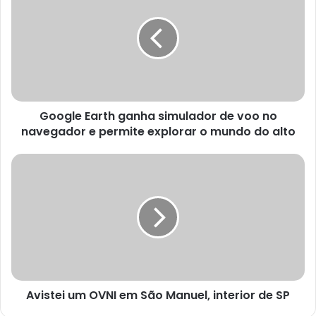
ganha
simulador
de
voo
no
navegador
e
Google Earth ganha simulador de voo no
permite
explorar
navegador e permite explorar o mundo do alto
o
mundo
Avistei
do
um
alto
OVNI
em
São
Manuel,
interior
de
SP
Avistei um OVNI em São Manuel, interior de SP