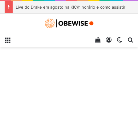
Live do Drake em agosto na KICK: horário e como assistir
Menu
Veja seu carrin
Entrar
Switch
Pr