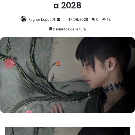
a 2028
Follow
Mande
Fagner Lopes
17/06/2026
0
13
on
um
2 minutos de leitura
X
e-
mail