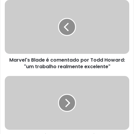
Marvel's
Blade
é
comentado
por
Todd
Howard:
"um
trabalho
Marvel's Blade é comentado por Todd Howard:
realmente
excelente"
"um trabalho realmente excelente"
Steam
Machine
tem
seu
preço
divulgado,
e
assustou
muita