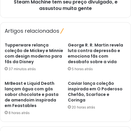
Steam Machine tem seu preço divulgado, e
gente
assustou muita gente
Artigos relacionados
Tupperware relança
George R. R. Martin revela
coleção de Mickey e Minnie
luta contra depressão e
com design moderno para
emociona fãs com
fãs da Disney
desabafo sobre a vida
37 minutos atrás
5 horas atrás
MrBeast e Liquid Death
Caviar lança coleção
lançam água com gás
inspirada em O Poderoso
sabor chocolate e pasta
Chefão, Scarface e
de amendoim inspirada
Coringa
em Feastables
20 horas atrás
8 horas atrás