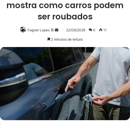
mostra como carros podem
ser roubados
Follow
Mande
Fagner Lopes
22/06/2026
0
11
on
um
2 minutos de leitura
X
e-
mail