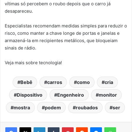
vítimas só percebem o roubo depois que o carro já
desapareceu.
Especialistas recomendam medidas simples para reduzir o
risco, como manter a chave longe de portas e janelas e
armazená-la em recipientes metálicos, que bloqueiam
sinais de rádio.
Veja mais sobre tecnologia!
Bebê
carros
como
cria
Dispositivo
Engenheiro
monitor
mostra
podem
roubados
ser
Facebook
X
Linkedin
Tumblr
Pinterest
Reddit
Messenger
WhatsA