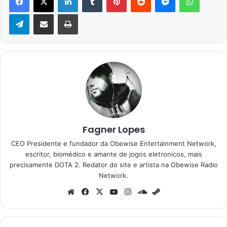
Telegram
Compartilhar via e-mail
Imprimir
Fagner Lopes
CEO Presidente e fundador da Obewise Entertainment Network,
escritor, biomédico e amante de jogos eletronicos, mais
precisamente DOTA 2. Redator do site e artista na Obewise Radio
Network.
Website
Facebook
X
YouTube
Instagram
SoundCloud
Steam