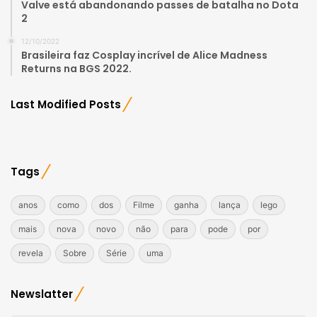
Valve está abandonando passes de batalha no Dota
2
12/10/2022
Brasileira faz Cosplay incrível de Alice Madness
Returns na BGS 2022.
Last Modified Posts
Tags
anos
como
dos
Filme
ganha
lança
lego
mais
nova
novo
não
para
pode
por
revela
Sobre
Série
uma
Newslatter