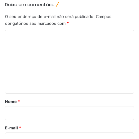
Deixe um comentário
O seu endereço de e-mail não será publicado.
Campos
obrigatórios são marcados com
*
C
o
m
e
n
t
á
r
Nome
*
i
o
*
E-mail
*