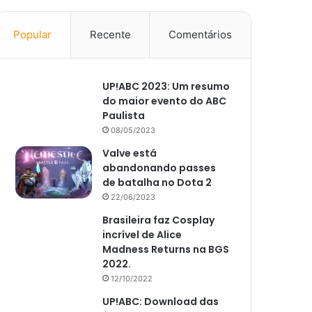
Popular
Recente
Comentários
UP!ABC 2023: Um resumo
do maior evento do ABC
Paulista
08/05/2023
Valve está
abandonando passes
de batalha no Dota 2
22/06/2023
Brasileira faz Cosplay
incrível de Alice
Madness Returns na BGS
2022.
12/10/2022
UP!ABC: Download das