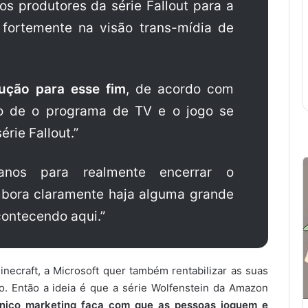
s produtores da série Fallout para a
ortemente na visão trans-mídia de
ução para esse fim
, de acordo com
vo de o programa de TV e o jogo se
rie Fallout.”
nos para realmente encerrar o
bora claramente haja alguma grande
contecendo aqui.”
inecraft, a Microsoft quer também rentabilizar as suas
o. Então a ideia é que a série Wolfenstein da Amazon
nico marketing faça com que as pessoas joguem e