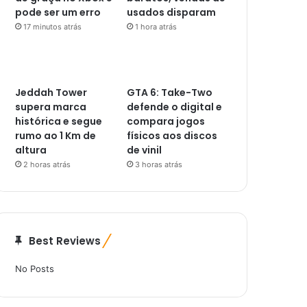
pode ser um erro
usados disparam
17 minutos atrás
1 hora atrás
Jeddah Tower
GTA 6: Take-Two
supera marca
defende o digital e
histórica e segue
compara jogos
rumo ao 1 Km de
físicos aos discos
altura
de vinil
2 horas atrás
3 horas atrás
Best Reviews
No Posts