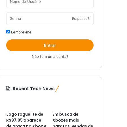
Esqueceu?
Lembre-me
Entrar
Não tem uma conta?
Recent Tech News
Jogo roguelite de
Em busca de
R$97,95 aparece
Xboxes mais
de graça no Xbox e
baratos, vendas de