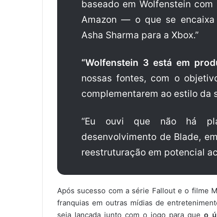
baseado em Wolfenstein com o
Amazon — o que se encaixa f
Asha Sharma para a Xbox.”
“Wolfenstein 3 está em prod
nossas fontes, com o objeti
complementarem ao estilo da sé
“Eu ouvi que não há pla
desenvolvimento de Blade, em
reestruturação em potencial a
Após sucesso com a série Fallout e o filme M
franquias em outras mídias de entreteniment
seja lançada junto com o jogo para que
o ú