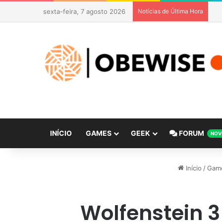
sexta-feira, 7 agosto 2026
Notícias de Última Hora
INÍCIO
GAMES
GEEK
FORUM
NOV
Início
/
Gam
Wolfenstein 