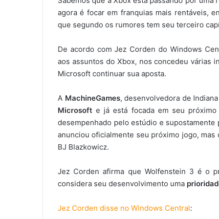
Sabemos que a Xbox está passando por uma ree
agora é focar em franquias mais rentáveis, 
que segundo os rumores tem seu terceiro capí
De acordo com Jez Corden do Windows Centra
aos assuntos do Xbox, nos concedeu várias in
Microsoft continuar sua aposta.
A
MachineGames
, desenvolvedora de Indiana
Microsoft
e já está focada em seu próximo 
desempenhado pelo estúdio e supostamente pr
anunciou oficialmente seu próximo jogo, mas 
BJ Blazkowicz.
Jez Corden afirma que Wolfenstein 3 é o p
considera seu desenvolvimento uma
priorida
Jez Corden disse no Windows Central
: