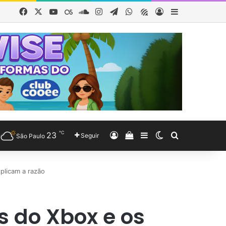
Facebook
X
YouTube
Last.FM
SoundCloud
Instagram
Telegram
WhatsApp
Obewise Radio
Entrar
Barra Latera
℃
23
Entrar
Veja seu carrinho de co
Barra Lateral
Switch skin
Procurar po
Seguir
São Paulo
plicam a razão
 do Xbox e os