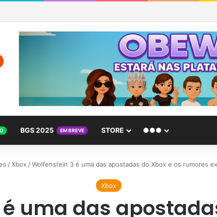
BGS 2025
STORE
●●●
O
EM BREVE
es
/
Xbox
/
Wolfenstein 3 é uma das apostadas do Xbox e os rumores ex
Xbox
3 é uma das apostadas