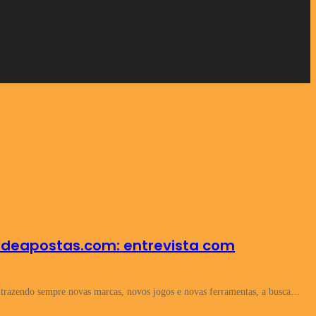
osdeapostas.com: entrevista com
trazendo sempre novas marcas, novos jogos e novas ferramentas, a busca…