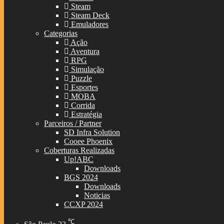
Steam
Steam Deck
Emuladores
Categorias
Ação
Aventura
RPG
Simulação
Puzzle
Esportes
MOBA
Corrida
Estratégia
Parceiros / Partner
SD Infra Solution
Cooee Phoenix
Coberturas Realizadas
Up!ABC
Downloads
BGS 2024
Downloads
Noticias
CCXP 2024
℃