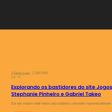
Fagner Lopes
25/07/2025
0
73
Explorando os bastidores do site Jog
Stephanie Pinheiro e Gabriel Takeo
Em um cenário onde temos uma indústria crescendo exponencialmente 