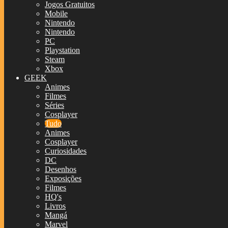
Jogos Gratuitos
Mobile
Nintendo
Nintendo
PC
Playstation
Steam
Xbox
GEEK
Animes
Filmes
Séries
Cosplayer
Tudo
Animes
Cosplayer
Curiosidades
DC
Desenhos
Exposições
Filmes
HQ's
Livros
Mangá
Marvel