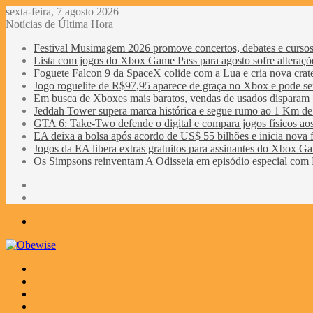
sexta-feira, 7 agosto 2026
Notícias de Última Hora
Festival Musimagem 2026 promove concertos, debates e cursos
Lista com jogos do Xbox Game Pass para agosto sofre alteraçõe
Foguete Falcon 9 da SpaceX colide com a Lua e cria nova crat
Jogo roguelite de R$97,95 aparece de graça no Xbox e pode se
Em busca de Xboxes mais baratos, vendas de usados disparam
Jeddah Tower supera marca histórica e segue rumo ao 1 Km de 
GTA 6: Take-Two defende o digital e compara jogos físicos aos 
EA deixa a bolsa após acordo de US$ 55 bilhões e inicia nova f
Jogos da EA libera extras gratuitos para assinantes do Xbox G
Os Simpsons reinventam A Odisseia em episódio especial com 
Entrar
Barra
Lateral
Menu
Procurar
por
Switch
skin
Entrar
Veja