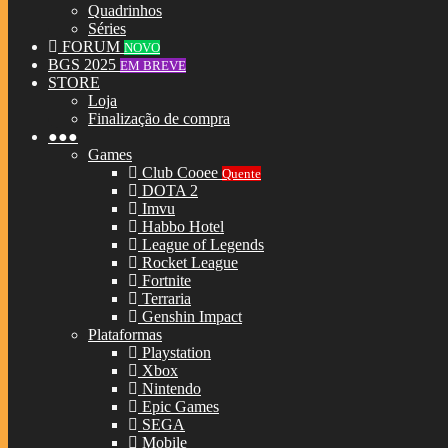
Quadrinhos
Séries
FORUM
NOVO
BGS 2025
EM BREVE
STORE
Loja
Finalização de compra
●●●
Games
Club Cooee
Quente
DOTA 2
Imvu
Habbo Hotel
League of Legends
Rocket League
Fortnite
Terraria
Genshin Impact
Plataformas
Playstation
Xbox
Nintendo
Epic Games
SEGA
Mobile