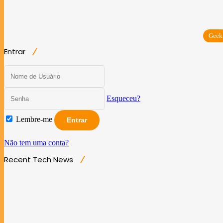
Geek
Entrar
Esqueceu?
Lembre-me
Entrar
Não tem uma conta?
Recent Tech News