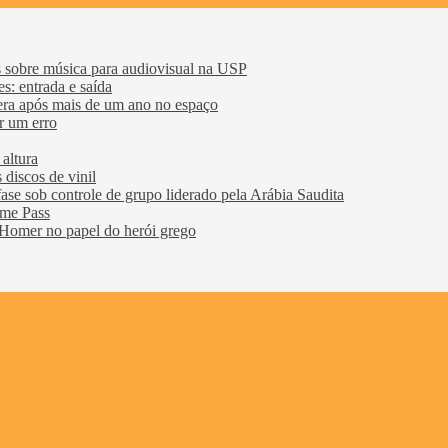
 sobre música para audiovisual na USP
s: entrada e saída
era após mais de um ano no espaço
r um erro
altura
discos de vinil
ase sob controle de grupo liderado pela Arábia Saudita
ame Pass
Homer no papel do herói grego