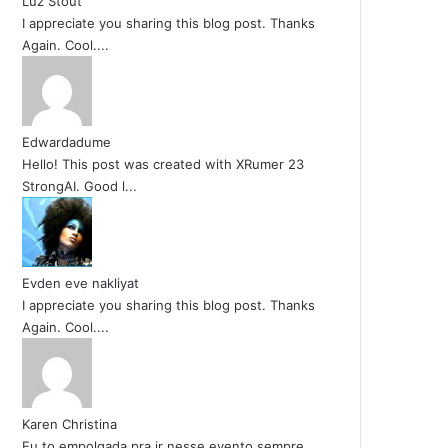
Luz Stout
I appreciate you sharing this blog post. Thanks
Again. Cool....
Edwardadume
Hello! This post was created with XRumer 23
StrongAI. Good l...
Evden eve nakliyat
I appreciate you sharing this blog post. Thanks
Again. Cool....
Karen Christina
Eu to empolgada pra ir nesse evento sempre