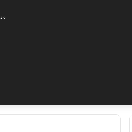
Barra Lateral
Switch skin
Procurar por
zio.