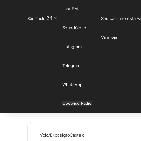
Last.FM
24
Entrar
Seu carrinho está va
São Paulo
℃
SoundCloud
Vá a loja
Instagram
Telegram
WhatsApp
Obewise Radio
Início
/
ExposiçãoCastelo