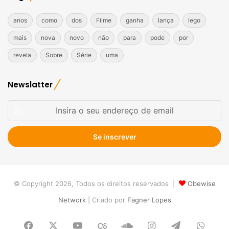
anos
como
dos
Filme
ganha
lança
lego
mais
nova
novo
não
para
pode
por
revela
Sobre
Série
uma
Newslatter
Insira
o
seu
endereço
de
email
© Copyright 2026, Todos os direitos reservados |
Obewise
Network
| Criado por
Fagner Lopes
Facebook
X
YouTube
Last.FM
SoundCloud
Instagram
Telegram
What