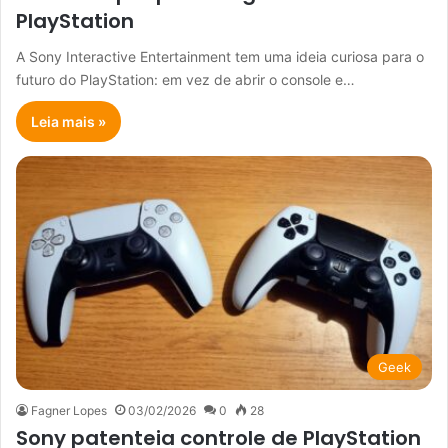
PlayStation
A Sony Interactive Entertainment tem uma ideia curiosa para o
futuro do PlayStation: em vez de abrir o console e…
Leia mais »
Geek
Fagner Lopes
03/02/2026
0
28
Sony patenteia controle de PlayStation