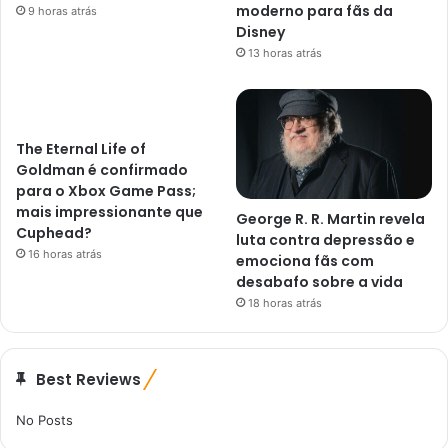
moderno para fãs da
9 horas atrás
Disney
13 horas atrás
The Eternal Life of
Goldman é confirmado
para o Xbox Game Pass;
mais impressionante que
George R. R. Martin revela
Cuphead?
luta contra depressão e
16 horas atrás
emociona fãs com
desabafo sobre a vida
18 horas atrás
Best Reviews
No Posts