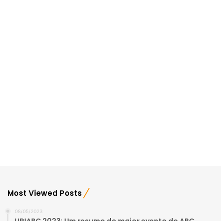
Most Viewed Posts
08/05/2023
UP!ABC 2023: Um resumo do maior evento do ABC