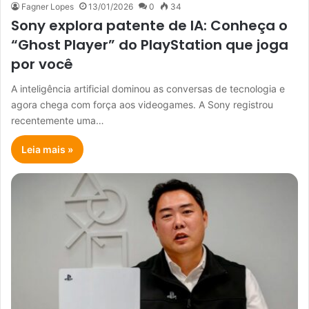
Fagner Lopes
13/01/2026
0
34
Sony explora patente de IA: Conheça o
“Ghost Player” do PlayStation que joga
por você
A inteligência artificial dominou as conversas de tecnologia e
agora chega com força aos videogames. A Sony registrou
recentemente uma…
Leia mais »