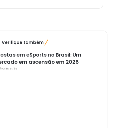
Verifique também
F
e
ostas em eSports no Brasil: Um
c
h
rcado em ascensão em 2026
a
 horas atrás
r