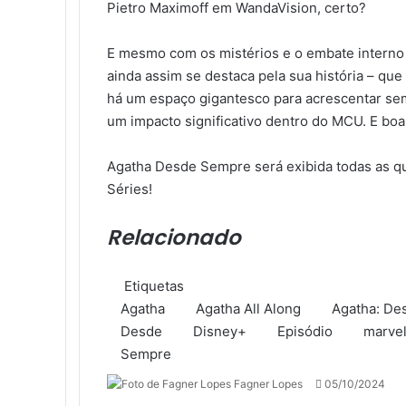
Pietro Maximoff em WandaVision, certo?
E mesmo com os mistérios e o embate interno 
ainda assim se destaca pela sua história – qu
há um espaço gigantesco para acrescentar se
um impacto significativo dentro do MCU. E boa
Agatha Desde Sempre será exibida todas as qu
Séries!
Relacionado
Etiquetas
Agatha
Agatha All Along
Agatha: De
Desde
Disney+
Episódio
marvel
Sempre
Fagner Lopes
F
M
05/10/2024
o
a