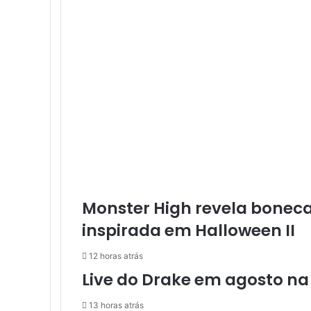
e
l
P
a
s
s
:
2
n
o
v
o
s
j
o
Monster High revela boneca 
g
inspirada em Halloween II
o
s
12 horas atrás
c
Live do Drake em agosto na 
h
e
g
13 horas atrás