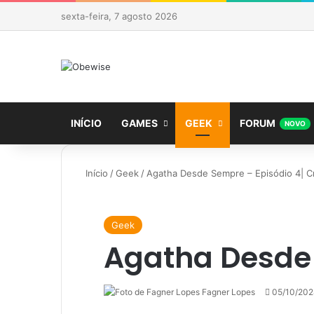
sexta-feira, 7 agosto 2026
INÍCIO
GAMES
GEEK
FORUM
NOVO
Início
/
Geek
/
Agatha Desde Sempre – Episódio 4| Cr
Geek
Agatha Desde 
Fagner Lopes
Follow
Mande
05/10/20
on
um