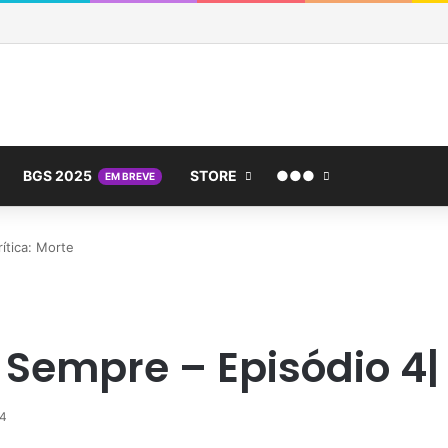
BGS 2025
STORE
●●●
EM BREVE
ítica: Morte
Sempre – Episódio 4| 
24