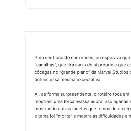
X
e-
mail
F
X
L
T
P
R
M
M
W
T
a
i
u
i
e
e
e
h
e
c
n
m
n
d
s
s
a
l
Para ser honesto com vocês, eu esperava qu
e
k
b
t
d
s
s
t
e
“canalhas”, que tira sarro de si própria e que
b
e
l
e
i
e
e
s
g
cócegas no “grande plano” da Marvel Studios p
o
d
r
r
t
n
n
A
r
tinham essa mesma expectativa.
o
i
e
g
g
p
a
k
n
s
e
e
p
m
t
r
r
Aí, de forma surpreendente, o roteiro toca em 
mostram uma força avassaladora, não apenas e
mostrando outras facetas que temos de enxer
o tema foi “morte” e mostra as dificuldades e