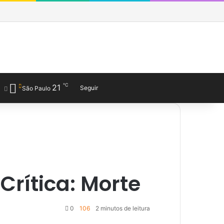
Facebook
X
YouTube
Last.FM
SoundCloud
Instagram
Telegram
WhatsApp
Entrar
Barra Lateral
Obewise Radio
℃
21
Entrar
Veja seu carrinho de co
Barra Lateral
Switch skin
Procurar por
Seguir
São Paulo
Crítica: Morte
0
106
2 minutos de leitura