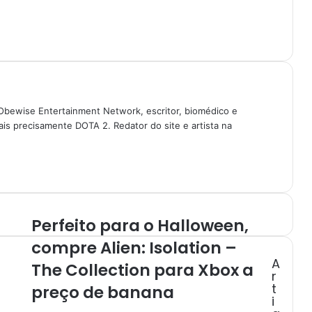
Obewise Entertainment Network, escritor, biomédico e
is precisamente DOTA 2. Redator do site e artista na
Perfeito para o Halloween,
P
e
compre Alien: Isolation –
r
A
The Collection para Xbox a
f
r
e
t
preço de banana
i
i
t