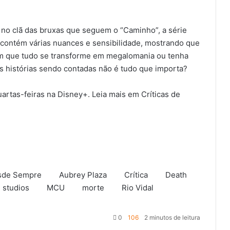
no clã das bruxas que seguem o “Caminho”, a série
e contém várias nuances e sensibilidade, mostrando que
m que tudo se transforme em megalomania ou tenha
s histórias sendo contadas não é tudo que importa?
artas-feiras na
Disney+
. Leia mais em Críticas de
sde Sempre
Aubrey Plaza
Crítica
Death
 studios
MCU
morte
Rio Vidal
0
106
2 minutos de leitura