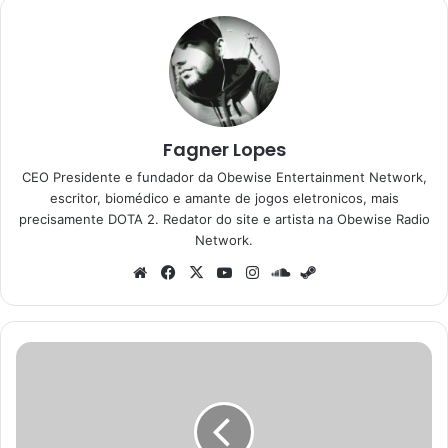
Fagner Lopes
CEO Presidente e fundador da Obewise Entertainment Network,
escritor, biomédico e amante de jogos eletronicos, mais
precisamente DOTA 2. Redator do site e artista na Obewise Radio
Network.
Website
Facebook
X
YouTube
Instagram
SoundCloud
Steam
Apenas
dois
jogos
estão
confirmados