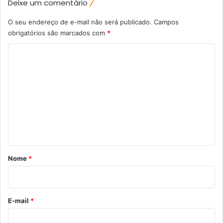
Deixe um comentário
O seu endereço de e-mail não será publicado.
Campos
obrigatórios são marcados com
*
C
o
m
e
n
t
á
r
Nome
*
i
o
*
E-mail
*