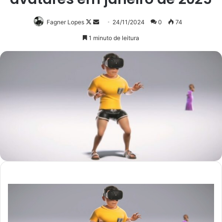
Follow
Mande
Fagner Lopes
24/11/2024
0
74
on
um
1 minuto de leitura
X
e-
mail