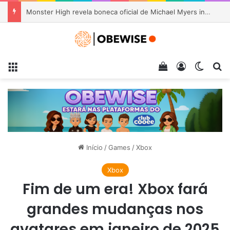
Monster High revela boneca oficial de Michael Myers inspirada em Halloween II
Menu
Veja seu carrin
Entrar
Switch
Pr
Início
/
Games
/
Xbox
Xbox
Fim de um era! Xbox fará
grandes mudanças nos
avatares em janeiro de 2025