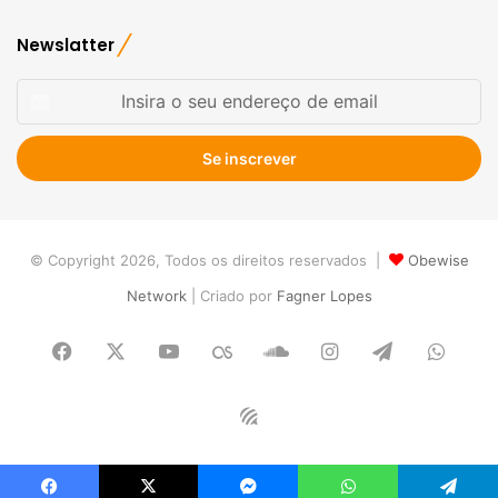
Newslatter
Insira
o
seu
endereço
de
email
© Copyright 2026, Todos os direitos reservados |
Obewise
Network
| Criado por
Fagner Lopes
Facebook
X
YouTube
Last.FM
SoundCloud
Instagram
Telegram
What
Obewise
Radio