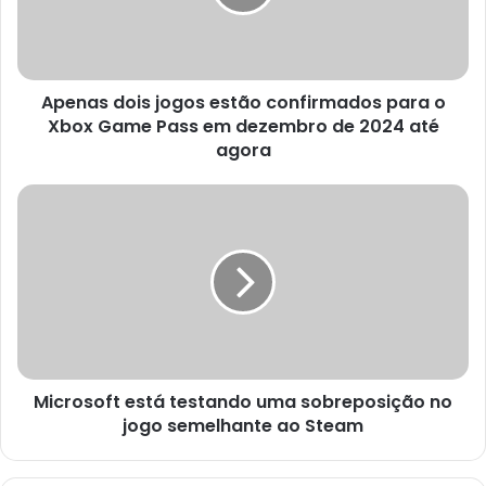
para
o
Xbox
Game
Apenas dois jogos estão confirmados para o
Pass
em
Xbox Game Pass em dezembro de 2024 até
dezembro
agora
de
2024
Microsoft
até
está
agora
testando
uma
sobreposição
no
jogo
semelhante
ao
Microsoft está testando uma sobreposição no
Steam
jogo semelhante ao Steam