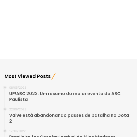
Most Viewed Posts
08/05/2023
UP!ABC 2023: Um resumo do maior evento do ABC
Paulista
22/06/2023
Valve está abandonando passes de batalha no Dota
2
12/10/2022
Brasileira faz Cosplay incrível de Alice Madness