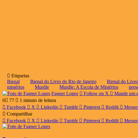
Etiquetas
Bienal
Bienal do Livro do Rio de Janeiro
Bienal do Livr
mistérios
Murdle
Murdle: A Escola de Mistérios
pres
Fagner Lopes
Follow on X
Mande um e
0
77
1 minuto de leitura
Facebook
X
Linkedin
Tumblr
Pinterest
Reddit
Messe
Compartilhar
Facebook
X
Linkedin
Tumblr
Pinterest
Reddit
Messe