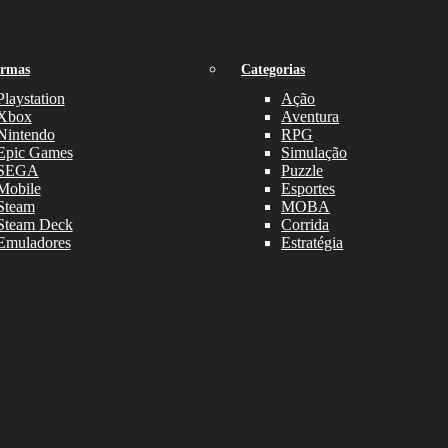
ormas
Categorias
Playstation
Ação
Xbox
Aventura
Nintendo
RPG
Epic Games
Simulação
SEGA
Puzzle
Mobile
Esportes
Steam
MOBA
Steam Deck
Corrida
Emuladores
Estratégia