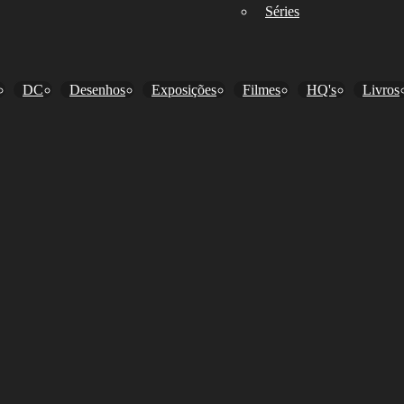
Séries
DC
Desenhos
Exposições
Filmes
HQ's
Livros