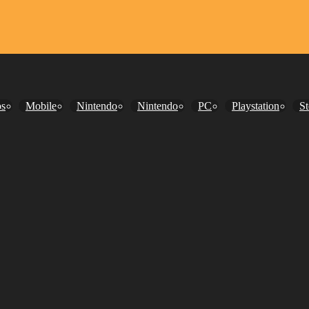
os
Mobile
Nintendo
Nintendo
PC
Playstation
S