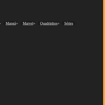
Mangá
Marvel
Quadrinhos
Séries