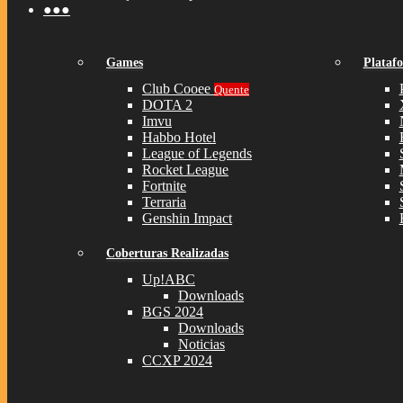
●●●
Games
Plataf
Club Cooee
Quente
DOTA 2
Imvu
Habbo Hotel
League of Legends
Rocket League
Fortnite
Terraria
Genshin Impact
Coberturas Realizadas
Up!ABC
Downloads
BGS 2024
Downloads
Noticias
CCXP 2024