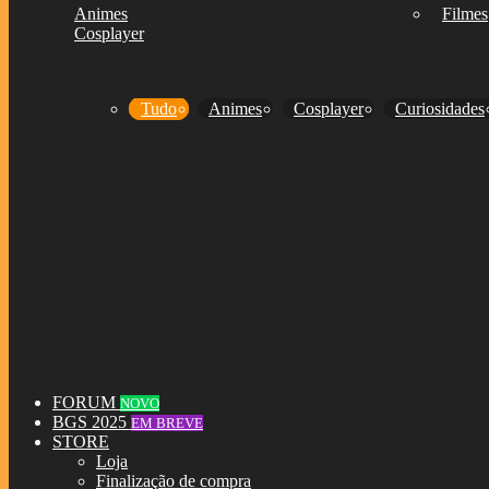
Animes
Filmes
Cosplayer
Tudo
Animes
Cosplayer
Curiosidades
FORUM
NOVO
BGS 2025
EM BREVE
STORE
Loja
Finalização de compra