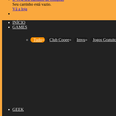
Seu carrinho está vazio.
Vá a loja
INÍCIO
GAMES
Tudo
Club Cooee
Imvu
Jogos Gratuit
GEEK