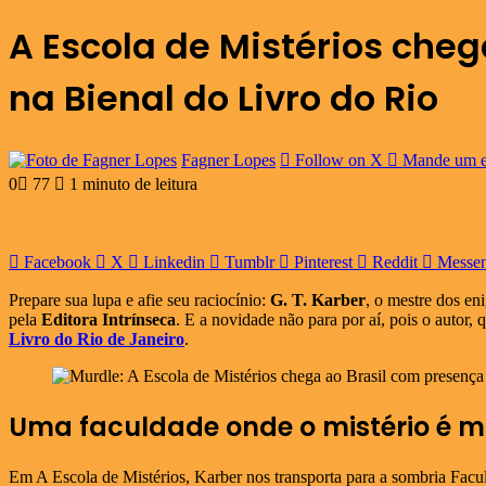
A Escola de Mistérios cheg
na Bienal do Livro do Rio
Fagner Lopes
Follow on X
Mande um e
0
77
1 minuto de leitura
Facebook
X
Linkedin
Tumblr
Pinterest
Reddit
Messe
Prepare sua lupa e afie seu raciocínio:
G. T. Karber
, o mestre dos en
pela
Editora Intrínseca
. E a novidade não para por aí, pois o auto
Livro do Rio de Janeiro
.
Uma faculdade onde o mistério é ma
Em A Escola de Mistérios, Karber nos transporta para a sombria Facu