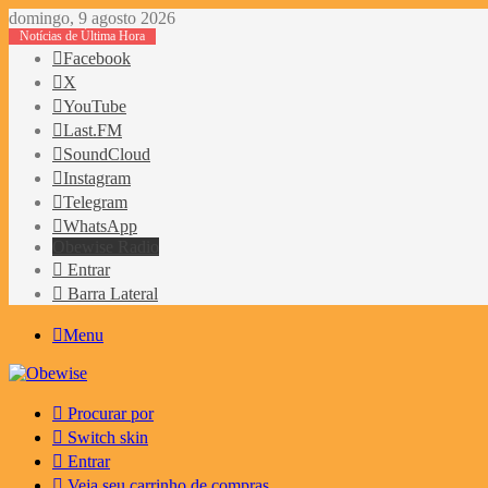
domingo, 9 agosto 2026
Notícias de Última Hora
Facebook
X
YouTube
Last.FM
SoundCloud
Instagram
Telegram
WhatsApp
Obewise Radio
Entrar
Barra Lateral
Menu
Procurar por
Switch skin
Entrar
Veja seu carrinho de compras