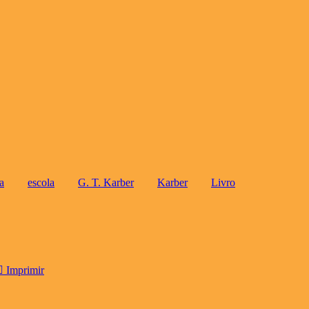
a
escola
G. T. Karber
Karber
Livro
Imprimir