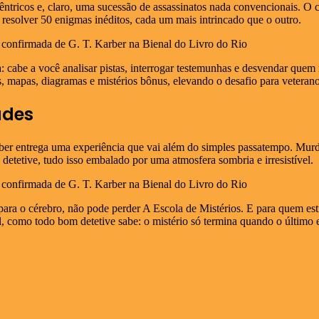
êntricos e, claro, uma sucessão de assassinatos nada convencionais. O 
 a resolver 50 enigmas inéditos, cada um mais intrincado que o outro.
ta: cabe a você analisar pistas, interrogar testemunhas e desvendar que
gos, mapas, diagramas e mistérios bônus, elevando o desafio para vetera
ades
arber entrega uma experiência que vai além do simples passatempo. Murd
 detetive, tudo isso embalado por uma atmosfera sombria e irresistível.
para o cérebro, não pode perder A Escola de Mistérios. E para quem est
, como todo bom detetive sabe: o mistério só termina quando o último 