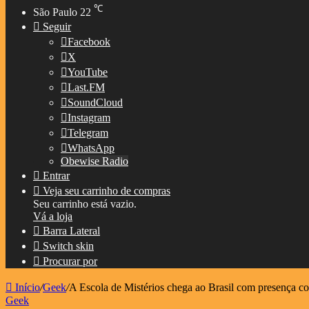
℃
São Paulo
22
Seguir
Facebook
X
YouTube
Last.FM
SoundCloud
Instagram
Telegram
WhatsApp
Obewise Radio
Entrar
Veja seu carrinho de compras
Seu carrinho está vazio.
Vá a loja
Barra Lateral
Switch skin
Procurar por
Início
/
Geek
/
A Escola de Mistérios chega ao Brasil com presença c
Geek