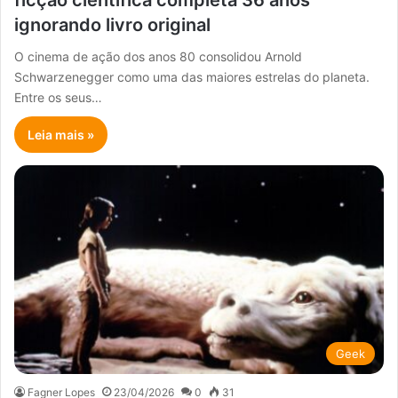
ficção científica completa 36 anos
ignorando livro original
O cinema de ação dos anos 80 consolidou Arnold
Schwarzenegger como uma das maiores estrelas do planeta.
Entre os seus…
Leia mais »
Geek
Fagner Lopes
23/04/2026
0
31