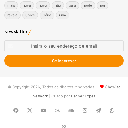
mais
nova
novo
não
para
pode
por
revela
Sobre
Série
uma
Newslatter
Insira
o
seu
endereço
de
email
© Copyright 2026, Todos os direitos reservados |
Obewise
Network
| Criado por
Fagner Lopes
Facebook
X
YouTube
Last.FM
SoundCloud
Instagram
Telegram
What
Obewise