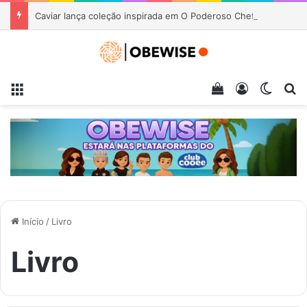
Caviar lança coleção inspirada em O Poderoso Chefão, Scarface e Coringa
Menu
Veja seu carrin
Entrar
Switch
Pr
Início
/
Livro
Livro