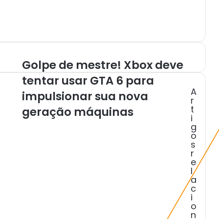
Golpe de mestre! Xbox deve
G
o
tentar usar GTA 6 para
l
A
impulsionar sua nova
p
r
e
t
geração máquinas
d
i
e
g
o
m
s
e
r
s
e
t
l
r
a
e
c
i
!
o
X
n
b