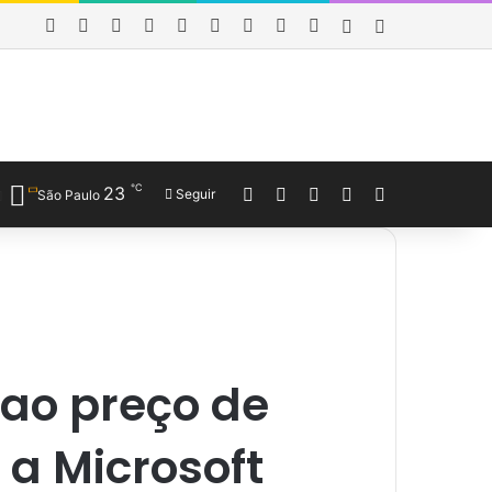
Facebook
X
YouTube
Last.FM
SoundCloud
Instagram
Telegram
WhatsApp
Obewise Radio
Entrar
Barra Lateral
℃
23
Entrar
Veja seu carrinho de co
Barra Lateral
Switch skin
Procurar por
Seguir
São Paulo
 ao preço de
 a Microsoft