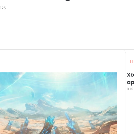
025
Xb
ap
19