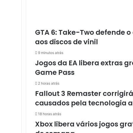
i
o
s
o
s
GTA 6: Take-Two defende o d
u
aos discos de vinil
s
a
9 minutos atrás
m
Jogos da EA libera extras g
i
m
Game Pass
p
r
2 horas atrás
e
Fallout 3 Remaster corrigir
s
s
causados ​​pela tecnologia a
o
r
18 horas atrás
a
Xbox libera vários jogos gra
3
D