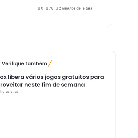
0
78
2 minutos de leitura
F
Verifique também
e
c
ox libera vários jogos gratuitos para
h
roveitar neste fim de semana
a
 horas atrás
r