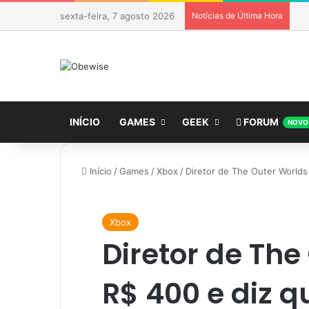
sexta-feira, 7 agosto 2026
Notícias de Última Hora
INÍCIO
GAMES
GEEK
FORUM
NOVO
Início
/
Games
/
Xbox
/
Diretor de The Outer Worlds
Xbox
Diretor de The
R$ 400 e diz 