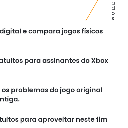
a
o
d
x
o
d
s
e
v
igital e compara jogos físicos
e
t
e
n
ratuitos para assinantes do Xbox
t
a
r
u
s
á os problemas do jogo original
a
r
ntiga.
G
T
A
tuitos para aproveitar neste fim
6
p