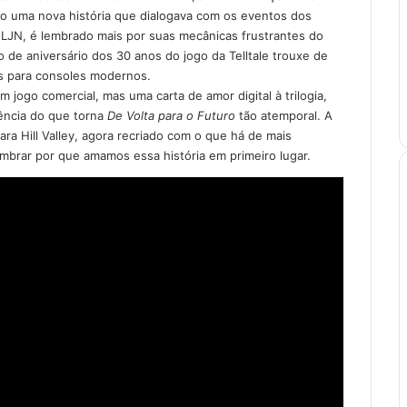
o uma nova história que dialogava com os eventos dos
a LJN, é lembrado mais por suas mecânicas frustrantes do
o de aniversário dos 30 anos do jogo da Telltale trouxe de
os para consoles modernos.
 jogo comercial, mas uma carta de amor digital à trilogia,
ência do que torna
De Volta para o Futuro
tão atemporal. A
ra Hill Valley, agora recriado com o que há de mais
mbrar por que amamos essa história em primeiro lugar.