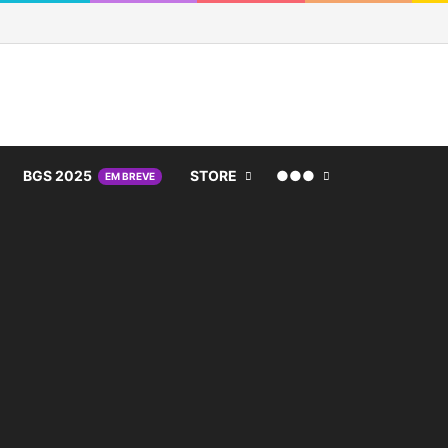
BGS 2025
STORE
●●●
EM BREVE
inho de compras