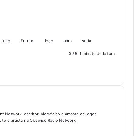
feito
Futuro
Jogo
para
seria
0
89
1 minuto de leitura
t Network, escritor, biomédico e amante de jogos
site e artista na Obewise Radio Network.