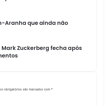
a
a
o
B
r
em-Aranha que ainda não
a
s
i
l
p
e Mark Zuckerberg fecha após
e
mentos
l
a
F
i
n
i
s obrigatórios são marcados com
*