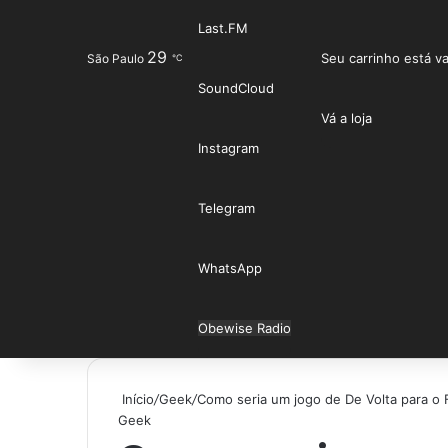
Last.FM
29
Entrar
Seu carrinho está va
São Paulo
℃
SoundCloud
Vá a loja
Instagram
Telegram
WhatsApp
Obewise Radio
Início
/
Geek
/
Como seria um jogo de De Volta para o 
Geek