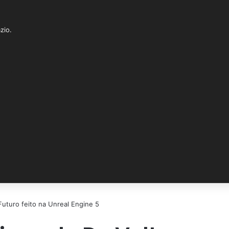
Barra Lateral
Switch skin
Procurar por
zio.
Futuro feito na Unreal Engine 5