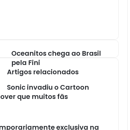
Oceanitos chega ao Brasil
O
c
pela Fini
e
Artigos relacionados
a
n
i
Sonic invadiu o Cartoon
t
over que muitos fãs
o
s
c
h
e
g
emporariamente exclusiva na