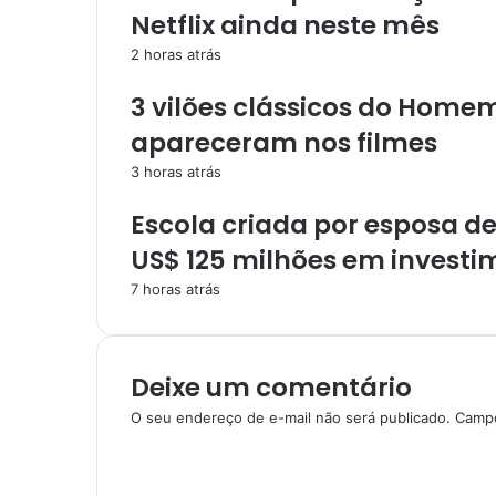
e
Netflix ainda neste mês
n
a
2 horas atrás
s
d
3 vilões clássicos do Hom
e
apareceram nos filmes
r
o
3 horas atrás
b
ô
Escola criada por esposa d
s
US$ 125 milhões em investi
p
a
7 horas atrás
r
a
m
o
Deixe um comentário
v
O seu endereço de e-mail não será publicado.
Campo
e
C
r
o
u
m
m