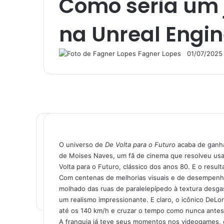
Como seria um j
na Unreal Engin
Fagner Lopes
Follow
Mande
01/07/2025
on
um
X
e-
mail
F
X
L
T
P
R
M
M
W
T
a
i
u
i
e
e
e
h
e
O universo de
De Volta para o Futuro
acaba de ganha
c
n
m
n
d
s
s
a
l
de Moises Naves, um fã de cinema que resolveu usar
e
k
b
t
d
s
s
t
e
Volta para o Futuro, clássico dos anos 80. E o resul
b
e
l
e
i
e
e
s
g
Com centenas de melhorias visuais e de desempenho, 
o
d
r
r
t
n
n
A
r
molhado das ruas de paralelepípedo à textura desgas
o
i
e
g
g
p
a
um realismo impressionante. E claro, o icônico DeLo
k
n
s
e
e
p
m
até os 140 km/h e cruzar o tempo como nunca antes
t
r
r
A franquia já teve seus momentos nos videogames, c