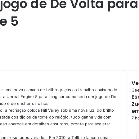
ogo de De Volta para 
e 5
Ve
r uma nova camada de brilho graças ao trabalho apaixonado
F
Ge
Es
 a Unreal Engine 5 para imaginar como seria um jogo de De
e
Zu
c
tado é de encher os olhos.
h
em
a recriação coloca Hill Valley sob uma nova luz: do brilho
a
tada dos tijolos da torre do relógio, tudo ganha vida com
7 h
r
rean aparece em detalhes absurdos, pronto para acelerar
.
om resultados variados. Em 2010, a Telltale lançou uma