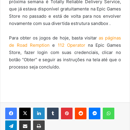
próxima semana é Totally Reliable Delivery Service,
que já estava disponível gratuitamente na Epic Games
Store no passado e está de volta para nos envolver
novamente com sua divertida estrutura sandbox .
Para obter os jogos de hoje, basta visitar
as páginas
de Road Remption
e
112 Operator
na Epic Games
Store, fazer login com suas credenciais, clicar no
botão “Obter” e seguir as instruções na tela até que o
processo seja concluído.
Facebook
X
Linkedin
Tumblr
Pinterest
Reddit
Messenger
WhatsA
Telegram
Compartilhar via e-mail
Imprimir