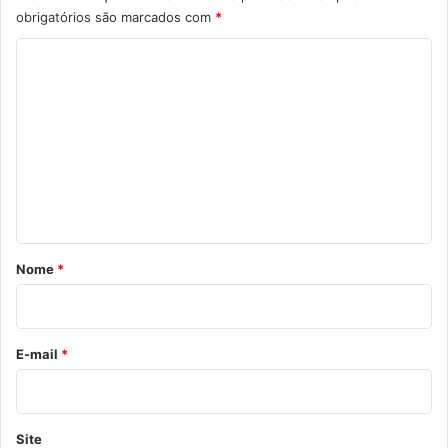
obrigatórios são marcados com
*
C
o
m
e
n
t
á
r
Nome
*
i
o
*
E-mail
*
Site