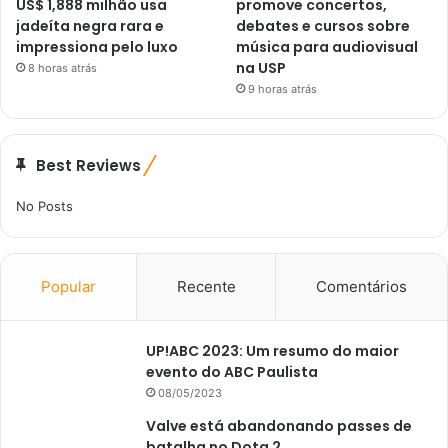
US$ 1,888 milhão usa
promove concertos,
jadeíta negra rara e
debates e cursos sobre
impressiona pelo luxo
música para audiovisual
na USP
8 horas atrás
9 horas atrás
Best Reviews
No Posts
Popular
Recente
Comentários
UP!ABC 2023: Um resumo do maior
evento do ABC Paulista
08/05/2023
Valve está abandonando passes de
batalha no Dota 2