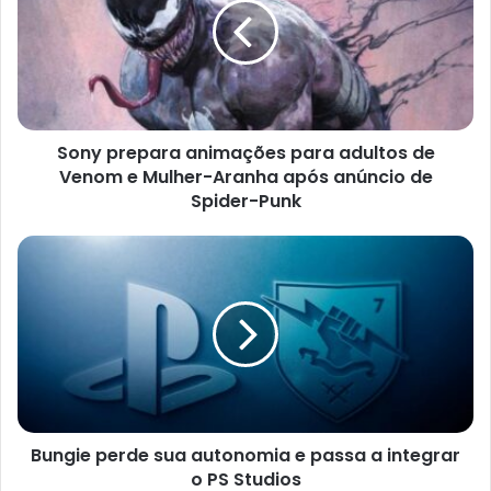
para
adultos
de
Venom
e
Mulher-
Sony prepara animações para adultos de
Aranha
após
Venom e Mulher-Aranha após anúncio de
anúncio
Spider-Punk
de
Spider-
Bungie
Punk
perde
sua
autonomia
e
passa
a
integrar
o
Bungie perde sua autonomia e passa a integrar
PS
Studios
o PS Studios