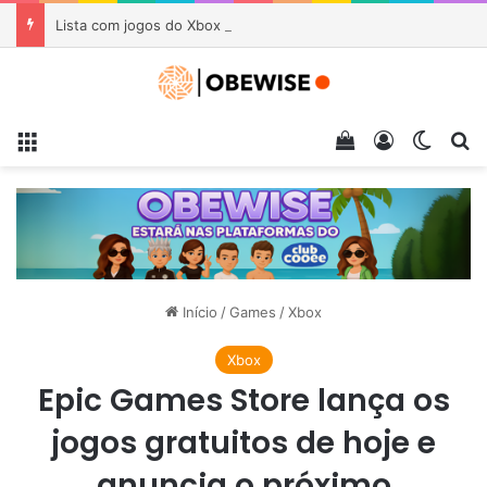
Lista com jogos do Xbox Game Pass para agosto sofre alterações: entrada e saída
Menu
Veja seu carrin
Entrar
Switch
Pr
Início
/
Games
/
Xbox
Xbox
Epic Games Store lança os
jogos gratuitos de hoje e
anuncia o próximo