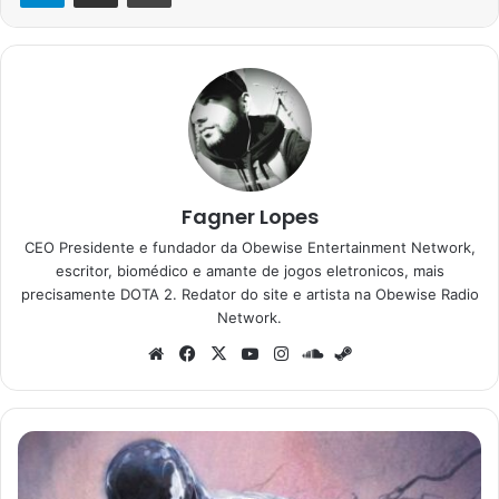
Fagner Lopes
CEO Presidente e fundador da Obewise Entertainment Network,
escritor, biomédico e amante de jogos eletronicos, mais
precisamente DOTA 2. Redator do site e artista na Obewise Radio
Network.
Website
Facebook
X
YouTube
Instagram
SoundCloud
Steam
Sony
prepara
animações