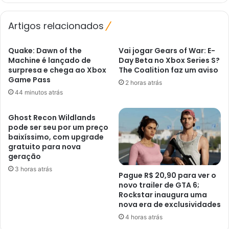
Horizon
5'
Artigos relacionados
Quake: Dawn of the
Vai jogar Gears of War: E-
Machine é lançado de
Day Beta no Xbox Series S?
surpresa e chega ao Xbox
The Coalition faz um aviso
Game Pass
2 horas atrás
44 minutos atrás
Ghost Recon Wildlands
pode ser seu por um preço
baixíssimo, com upgrade
gratuito para nova
geração
3 horas atrás
Pague R$ 20,90 para ver o
novo trailer de GTA 6;
Rockstar inaugura uma
nova era de exclusividades
4 horas atrás