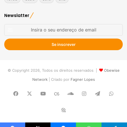
Newslatter
Insira
o
seu
endereço
de
email
© Copyright 2026, Todos os direitos reservados |
Obewise
Network
| Criado por
Fagner Lopes
Facebook
X
YouTube
Last.FM
SoundCloud
Instagram
Telegram
What
Obewise
Radio