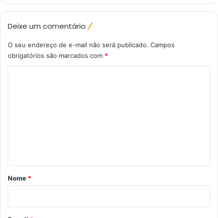
Deixe um comentário
O seu endereço de e-mail não será publicado.
Campos
obrigatórios são marcados com
*
C
o
m
e
n
t
á
r
Nome
*
i
o