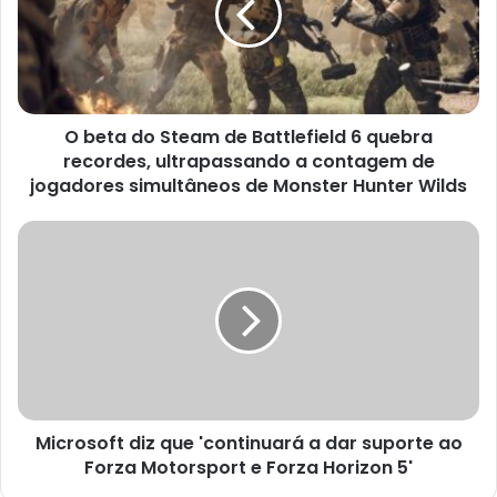
de
Battlefield
6
quebra
recordes,
O beta do Steam de Battlefield 6 quebra
ultrapassando
a
recordes, ultrapassando a contagem de
contagem
jogadores simultâneos de Monster Hunter Wilds
de
jogadores
Microsoft
simultâneos
diz
de
que
Monster
'continuará
Hunter
a
Wilds
dar
suporte
ao
Forza
Microsoft diz que 'continuará a dar suporte ao
Motorsport
e
Forza Motorsport e Forza Horizon 5'
Forza