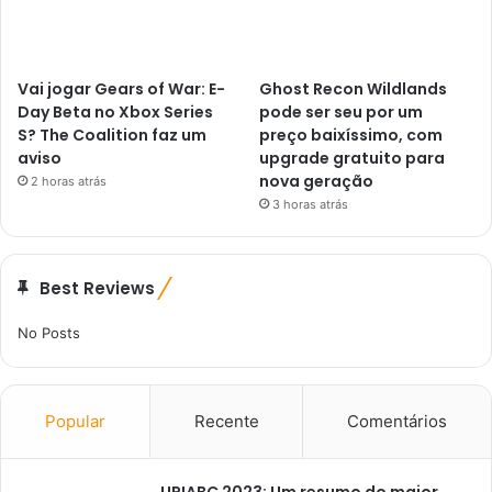
Vai jogar Gears of War: E-
Ghost Recon Wildlands
Day Beta no Xbox Series
pode ser seu por um
S? The Coalition faz um
preço baixíssimo, com
aviso
upgrade gratuito para
nova geração
2 horas atrás
3 horas atrás
Best Reviews
No Posts
Popular
Recente
Comentários
UP!ABC 2023: Um resumo do maior