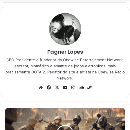
Fagner Lopes
CEO Presidente e fundador da Obewise Entertainment Network,
escritor, biomédico e amante de jogos eletronicos, mais
precisamente DOTA 2. Redator do site e artista na Obewise Radio
Network.
Website
Facebook
X
YouTube
Instagram
SoundCloud
Steam
O
beta
do
Steam