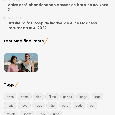
Valve está abandonando passes de batalha no Dota
2
12/10/2022
Brasileira faz Cosplay incrível de Alice Madness
Returns na BGS 2022.
Last Modified Posts
Tags
anos
como
dos
Filme
ganha
lança
lego
mais
nova
novo
não
para
pode
por
revela
Sobre
Série
uma