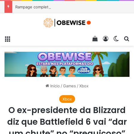
Rampage completa 40 anos e relembra o clássico arcade inspirado em King Kong e Godzilla
Menu
Veja seu carrin
Entrar
Switch
Pr
Início
/
Games
/
Xbox
Xbox
O ex-presidente da Blizzard
diz que Battlefield 6 vai “dar
um chute” no “preguiçoso”