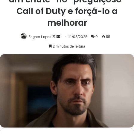
Call of Duty e forçá-lo a
melhorar
Follow
Mande
Fagner Lopes
11/08/2025
0
55
on
um
2 minutos de leitura
X
e-
mail