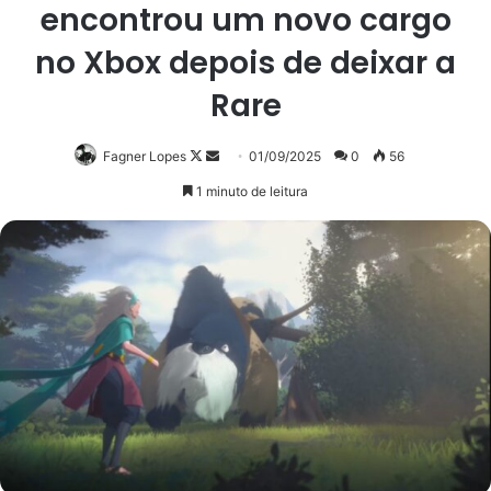
encontrou um novo cargo
no Xbox depois de deixar a
Rare
Follow
Mande
Fagner Lopes
01/09/2025
0
56
on
um
1 minuto de leitura
X
e-
mail