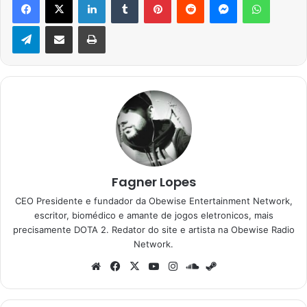
Telegram
Compartilhar via e-mail
Imprimir
Fagner Lopes
CEO Presidente e fundador da Obewise Entertainment Network,
escritor, biomédico e amante de jogos eletronicos, mais
precisamente DOTA 2. Redator do site e artista na Obewise Radio
Network.
Website
Facebook
X
YouTube
Instagram
SoundCloud
Steam