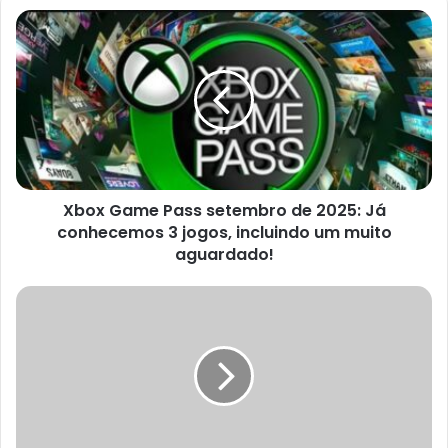
Xbox
Game
Pass
setembro
de
2025:
Já
conhecemos
3
Xbox Game Pass setembro de 2025: Já
jogos,
incluindo
conhecemos 3 jogos, incluindo um muito
um
aguardado!
muito
aguardado!
Microsoft
e
Sony
encerram
guerra
de
consoles
nas