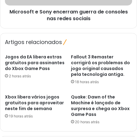
redes
Microsoft e Sony encerram guerra de consoles
sociais
nas redes sociais
Artigos relacionados
Jogos da EA libera extras
Fallout 3 Remaster
gratuitos para assinantes
corrigirá os problemas do
do Xbox Game Pass
jogo original causados ​​
pela tecnologia antiga.
2 horas atrás
18 horas atrás
Xbox libera vários jogos
Quake: Dawn of the
gratuitos para aproveitar
Machine é lançado de
neste fim de semana
surpresa e chega ao Xbox
Game Pass
19 horas atrás
20 horas atrás