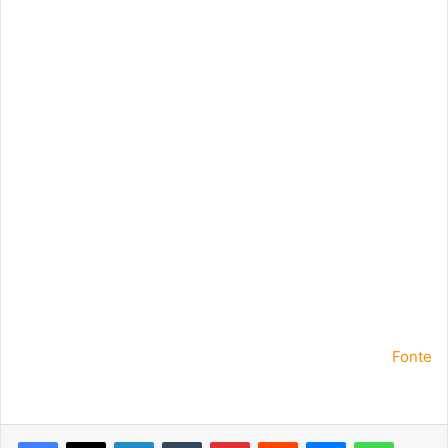
Fonte
Facebook
X
Linkedin
Tumblr
Pinterest
Reddit
Messenger
WhatsA