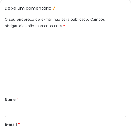
Deixe um comentário
O seu endereço de e-mail não será publicado.
Campos
obrigatórios são marcados com
*
C
o
m
e
n
t
á
r
Nome
*
i
o
*
E-mail
*