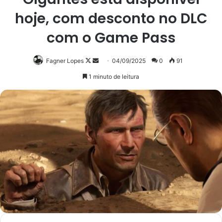
hoje, com desconto no DLC
com o Game Pass
Follow
Mande
Fagner Lopes
04/09/2025
0
91
on
um
1 minuto de leitura
X
e-
mail