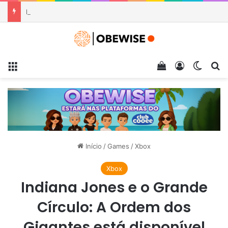
LEGO Botanicals ganha jiboia dourada que parece de verdade e não precisa de cuidados
Menu
Veja seu carrin
Entrar
Switch
Pr
Início
/
Games
/
Xbox
Xbox
Indiana Jones e o Grande
Círculo: A Ordem dos
Gigantes está disponível