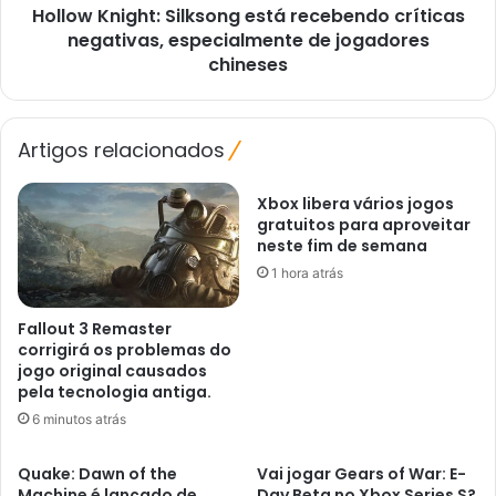
Hollow Knight: Silksong está recebendo críticas
jogadores
chineses
negativas, especialmente de jogadores
chineses
Artigos relacionados
Xbox libera vários jogos
gratuitos para aproveitar
neste fim de semana
1 hora atrás
Fallout 3 Remaster
corrigirá os problemas do
jogo original causados ​​
pela tecnologia antiga.
6 minutos atrás
Quake: Dawn of the
Vai jogar Gears of War: E-
Machine é lançado de
Day Beta no Xbox Series S?