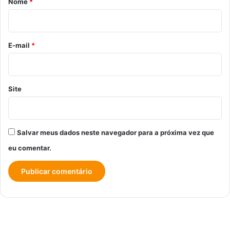
Nome
*
i
o
*
E-mail
*
Site
Salvar meus dados neste navegador para a próxima vez que
eu comentar.