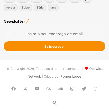
revela
Sobre
Série
uma
Newslatter
Insira
o
seu
endereço
de
email
© Copyright 2026, Todos os direitos reservados |
Obewise
Network
| Criado por
Fagner Lopes
Facebook
X
YouTube
Last.FM
SoundCloud
Instagram
Telegram
What
Obewise