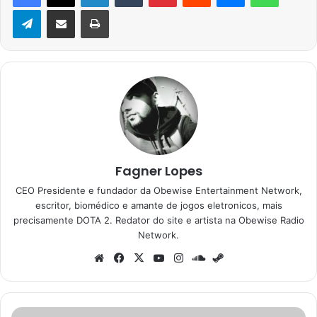
Telegram
Compartilhar via e-mail
Imprimir
Fagner Lopes
CEO Presidente e fundador da Obewise Entertainment Network,
escritor, biomédico e amante de jogos eletronicos, mais
precisamente DOTA 2. Redator do site e artista na Obewise Radio
Network.
Website
Facebook
X
YouTube
Instagram
SoundCloud
Steam
As