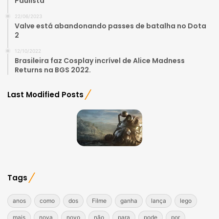
Paulista
22/06/2023
Valve está abandonando passes de batalha no Dota
2
12/10/2022
Brasileira faz Cosplay incrível de Alice Madness
Returns na BGS 2022.
Last Modified Posts
Tags
anos
como
dos
Filme
ganha
lança
lego
mais
nova
novo
não
para
pode
por