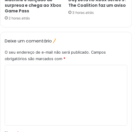
surpresa e chega ao Xbox
The Coalition faz um aviso
Game Pass
3 horas atrás
2 horas atrás
Deixe um comentário
O seu endereço de e-mail não será publicado.
Campos
obrigatórios são marcados com
*
C
o
m
e
n
t
á
r