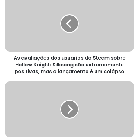
avaliações
dos
usuários
do
Steam
sobre
Hollow
Knight:
As avaliações dos usuários do Steam sobre
Silksong
são
Hollow Knight: Silksong são extremamente
extremamente
positivas, mas o lançamento é um colápso
positivas,
mas
Hollow
o
Knight:
lançamento
Silksong
é
está
um
recebendo
colápso
críticas
negativas,
especialmente
de