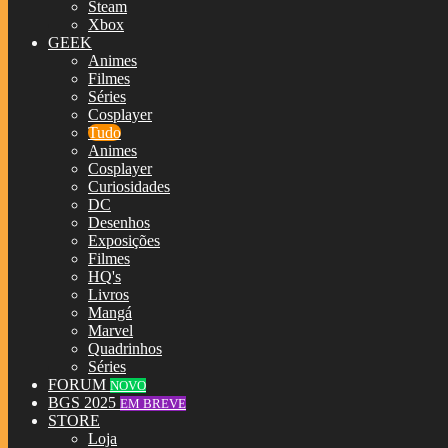
Steam
Xbox
GEEK
Animes
Filmes
Séries
Cosplayer
Tudo
Animes
Cosplayer
Curiosidades
DC
Desenhos
Exposições
Filmes
HQ's
Livros
Mangá
Marvel
Quadrinhos
Séries
FORUM
NOVO
BGS 2025
EM BREVE
STORE
Loja