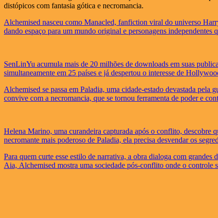
distópicos com fantasia gótica e necromancia.
​Alchemised nasceu como Manacled, fanfiction viral do universo Harr
dando espaço para um mundo original e personagens independentes que
SenLinYu acumula mais de 20 milhões de downloads em suas publicaç
simultaneamente em 25 países e já despertou o interesse de Hollywoo
​Alchemised se passa em Paladia, uma cidade-estado devastada pela g
convive com a necromancia, que se tornou ferramenta de poder e cont
Helena Marino, uma curandeira capturada após o conflito, descobre q
necromante mais poderoso de Paladia, ela precisa desvendar os segred
​Para quem curte esse estilo de narrativa, a obra dialoga com gran
Aia, Alchemised mostra uma sociedade pós-conflito onde o controle 