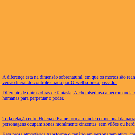
A diferença está na dimensão sobrenatural, em que os mortos são re
versão literal do controle criado por Orwell sobre o passado.
​Diferente de outras obras de fantasia, Alchemised usa a necromancia 
humanas para perpetuar o poder.
Toda relação entre Helena e Kaine forma o núcleo emocional da nar
personagens ocupam zonas moralmente cinzentas, sem vilões ou herói
Essa prosa atmosférica transforma o cenário em personagem ativo, co