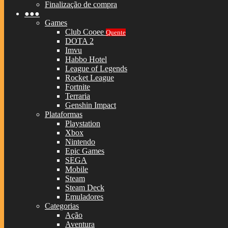
Finalização de compra
●●●
Games
Club Cooee
Quente
DOTA 2
Imvu
Habbo Hotel
League of Legends
Rocket League
Fortnite
Terraria
Genshin Impact
Plataformas
Playstation
Xbox
Nintendo
Epic Games
SEGA
Mobile
Steam
Steam Deck
Emuladores
Categorias
Ação
Aventura