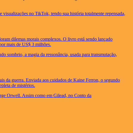
 visualizações no TikTok, tendo sua história totalmente repensada,
oram dilemas morais complexos. O livro está sendo lançado
 por mais de US$ 3 milhões.
ndo sombrio, a magia da ressonância, usada para transmutação,
ais da guerra. Enviada aos cuidados de Kaine Ferron, o segundo
pleta de mistérios.
eorge Orwell. Assim como em Gilead, no Conto da