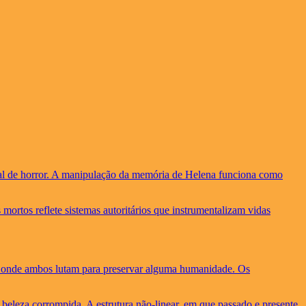
nal de horror. A manipulação da memória de Helena funciona como
mortos reflete sistemas autoritários que instrumentalizam vidas
, onde ambos lutam para preservar alguma humanidade. Os
beleza corrompida. A estrutura não-linear, em que passado e presente