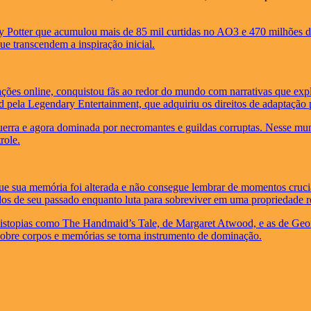
y Potter que acumulou mais de 85 mil curtidas no AO3 e 470 milhões de
 transcendem a inspiração inicial.
ões online, conquistou fãs ao redor do mundo com narrativas que expl
d pela Legendary Entertainment, que adquiriu os direitos de adaptação
uerra e agora dominada por necromantes e guildas corruptas. Nesse mu
role.
ue sua memória foi alterada e não consegue lembrar de momentos cruci
os de seu passado enquanto luta para sobreviver em uma propriedade re
des distopias como The Handmaid’s Tale, de Margaret Atwood, e as de G
sobre corpos e memórias se torna instrumento de dominação.