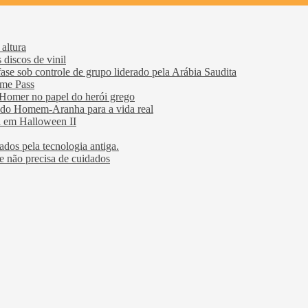
altura
discos de vinil
ase sob controle de grupo liderado pela Arábia Saudita
ame Pass
Homer no papel do herói grego
s do Homem-Aranha para a vida real
a em Halloween II
dos ​​pela tecnologia antiga.
 não precisa de cuidados