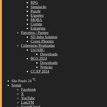
RPG
Simulação
Puzzle
Esportes
MOBA
Corrida
Estratégia
Parceiros / Partner
SD Infra Solution
Cooee Phoenix
Coberturas Realizadas
Up!ABC
Downloads
BGS 2024
Downloads
Noticias
CCXP 2024
℃
São Paulo
24
Seguir
Facebook
X
YouTube
Last.FM
SoundCloud