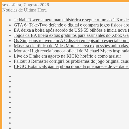
sexta-feira, 7 agosto 2026
Notícias de Última Hora
Jeddah Tower supera marca histórica e segue rumo ao 1 Km de 
GTA 6: Take-Two defende o digital e compara jogos físicos aos 
EA deixa a bolsa após acordo de US$ 55 bilhões e inicia nova f
Jogos da EA libera extras gratuitos para assinantes do Xbox G
Os Simpsons reinventam A Odisseia em episódio especial com 
Máscara eletrônica de Miles Morales leva expressões animada
Monster High revela boneca oficial de Michael Myers inspirad
Live do Drake em agosto na KICK: horário e como assistir
Fallout 3 Remaster corrigirá os problemas do jogo original causa
LEGO Botanicals ganha jiboia dourada que parece de verdade e
Facebook
X
YouTube
Last.FM
SoundCloud
Instagram
Telegram
WhatsApp
Obewise
Radio
Entrar
Barra