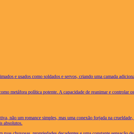
animados e usados como soldados e servos, criando uma camada adicio
como metáfora política potente. A capacidade de reanimar e controlar os 
rativa, não um romance simples, mas uma conexão forjada na crueldade
s absolutos.
m ruas chuvosas, propriedades decadentes e uma constante sensação de 