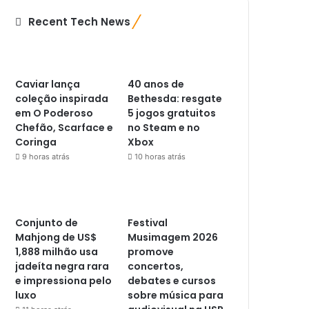
Recent Tech News
Caviar lança
40 anos de
coleção inspirada
Bethesda: resgate
em O Poderoso
5 jogos gratuitos
Chefão, Scarface e
no Steam e no
Coringa
Xbox
9 horas atrás
10 horas atrás
Conjunto de
Festival
Mahjong de US$
Musimagem 2026
1,888 milhão usa
promove
jadeíta negra rara
concertos,
e impressiona pelo
debates e cursos
luxo
sobre música para