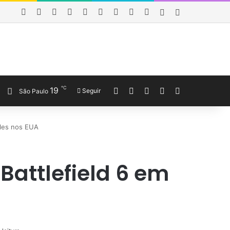
Facebook
X
YouTube
Last.FM
SoundCloud
Instagram
Telegram
WhatsApp
Obewise Radio
Entrar
Barra Lateral
℃
19
Entrar
Veja seu carrinho de co
Barra Lateral
Switch skin
Procurar por
Seguir
São Paulo
oles nos EUA
Battlefield 6 em