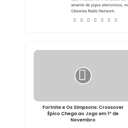
amante de jogos eletronicos, ma
Obewise Radio Network.
We
Fa
X
Yo
Ins
So
Ste
bsi
ce
uT
tag
un
am
te
bo
ub
ra
dCl
ok
e
m
ou
d
F
o
r
t
n
i
t
e
e
Fortnite e Os Simpsons: Crossover
O
Épico Chega ao Jogo em 1º de
s
S
Novembro
i