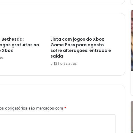
f
t
,
S
a
t
 Bethesda:
Lista com jogos do Xbox
y
jogos gratuitos no
Game Pass para agosto
a
o Xbox
sofre alterações: entrada e
N
saída
ás
a
12 horas atrás
d
e
l
l
a
,
e
s obrigatórios são marcados com
*
s
t
á
"