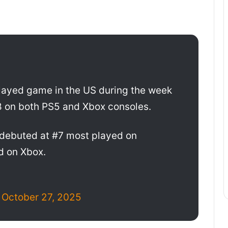
played game in the US during the week
8 on both PS5 and Xbox consoles.
k debuted at #7 most played on
d on Xbox.
)
October 27, 2025