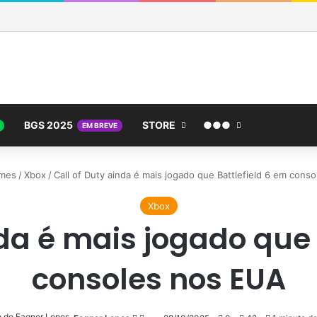
BGS 2025
STORE
●●●
EM BREVE
mes
/
Xbox
/
Call of Duty ainda é mais jogado que Battlefield 6 em cons
Xbox
nda é mais jogado que 
consoles nos EUA