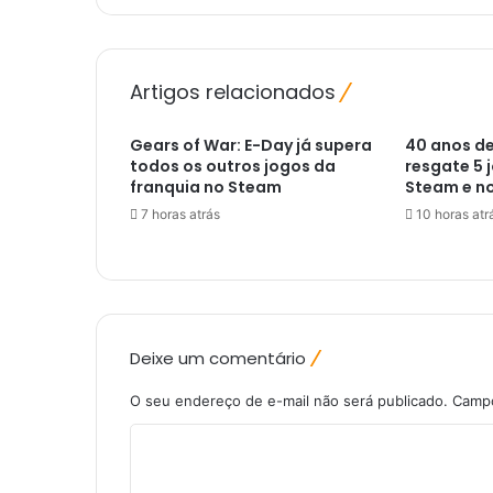
m
p
s
o
Artigos relacionados
n
s
Gears of War: E-Day já supera
40 anos de
:
todos os outros jogos da
resgate 5 
C
franquia no Steam
Steam e n
r
7 horas atrás
10 horas atr
o
s
s
o
v
e
Deixe um comentário
r
É
O seu endereço de e-mail não será publicado.
Campo
p
i
C
c
o
o