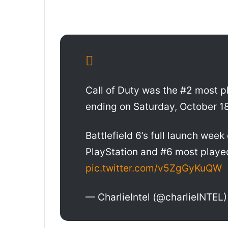
Call of Duty was the #2 most 
ending on Saturday, October 1
Battlefield 6’s full launch wee
PlayStation and #6 most playe
pic.twitter.com/v5ZgGyKuQW
— CharlieIntel (@charlieINTEL