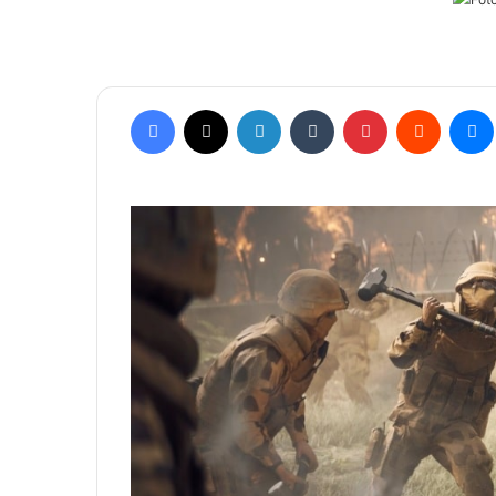
Facebook
X
Linkedin
Tumblr
Pinterest
Reddit
Mes