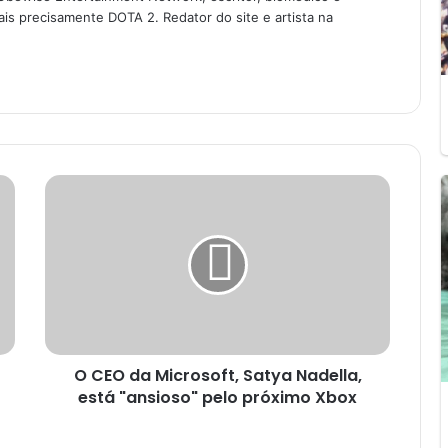
is precisamente DOTA 2. Redator do site e artista na
O
C
E
O
d
a
M
i
c
O CEO da Microsoft, Satya Nadella,
r
está "ansioso" pelo próximo Xbox
o
s
o