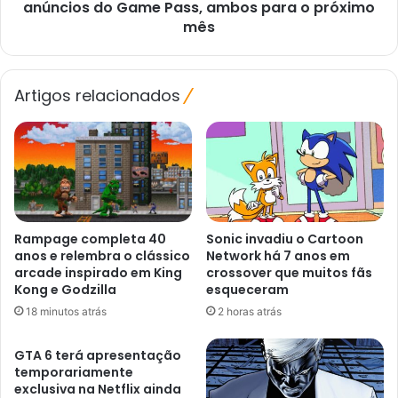
grande
Pass,
anúncios do Game Pass, ambos para o próximo
surpresa
ambos
mês
para
o
próximo
Artigos relacionados
mês
Rampage completa 40
Sonic invadiu o Cartoon
anos e relembra o clássico
Network há 7 anos em
arcade inspirado em King
crossover que muitos fãs
Kong e Godzilla
esqueceram
18 minutos atrás
2 horas atrás
GTA 6 terá apresentação
temporariamente
exclusiva na Netflix ainda