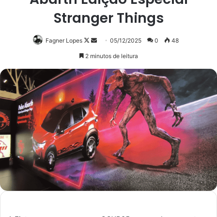
Stranger Things
Follow
Mande
Fagner Lopes
05/12/2025
0
48
on
um
2 minutos de leitura
X
e-
mail