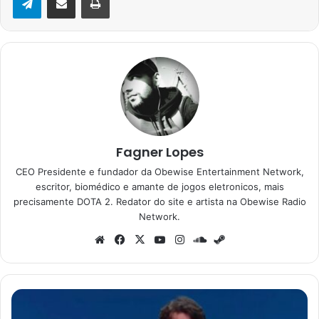
Fagner Lopes
CEO Presidente e fundador da Obewise Entertainment Network,
escritor, biomédico e amante de jogos eletronicos, mais
precisamente DOTA 2. Redator do site e artista na Obewise Radio
Network.
Website
Facebook
X
YouTube
Instagram
SoundCloud
Steam
O
chefe