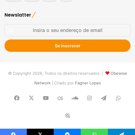
Newslatter
Insira
o
seu
endereço
de
email
© Copyright 2026, Todos os direitos reservados |
Obewise
Network
| Criado por
Fagner Lopes
Facebook
X
YouTube
Last.FM
SoundCloud
Instagram
Telegram
What
Obewise
Radio