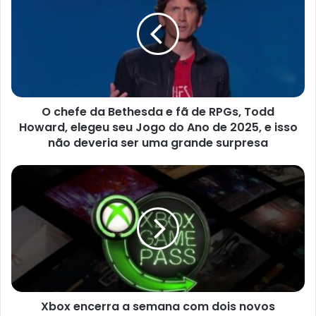
da
Bethesda
e
fã
de
RPGs,
Todd
O chefe da Bethesda e fã de RPGs, Todd
Howard,
elegeu
Howard, elegeu seu Jogo do Ano de 2025, e isso
seu
não deveria ser uma grande surpresa
Jogo
do
Xbox
Ano
encerra
de
a
2025,
semana
e
com
isso
dois
não
novos
deveria
anúncios
ser
do
uma
Xbox encerra a semana com dois novos
Game