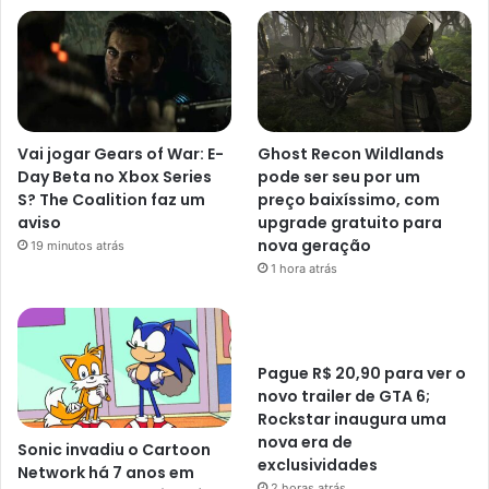
Vai jogar Gears of War: E-
Ghost Recon Wildlands
Day Beta no Xbox Series
pode ser seu por um
S? The Coalition faz um
preço baixíssimo, com
aviso
upgrade gratuito para
nova geração
19 minutos atrás
1 hora atrás
Pague R$ 20,90 para ver o
novo trailer de GTA 6;
Rockstar inaugura uma
nova era de
Sonic invadiu o Cartoon
exclusividades
Network há 7 anos em
2 horas atrás