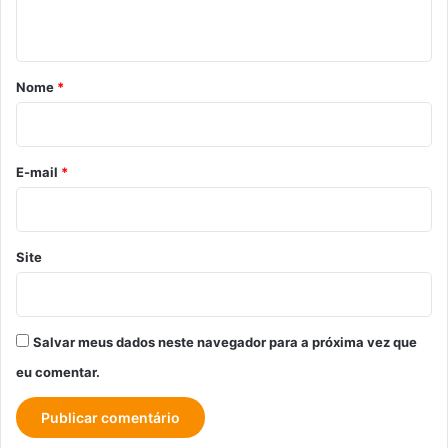
t
á
r
Nome
*
i
o
*
E-mail
*
Site
Salvar meus dados neste navegador para a próxima vez que
eu comentar.