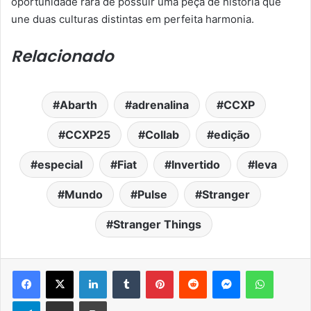
oportunidade rara de possuir uma peça de história que
une duas culturas distintas em perfeita harmonia.
Relacionado
Abarth
adrenalina
CCXP
CCXP25
Collab
edição
especial
Fiat
Invertido
leva
Mundo
Pulse
Stranger
Stranger Things
Facebook
X
Linkedin
Tumblr
Pinterest
Reddit
Messenger
WhatsA
Telegram
Compartilhar via e-mail
Imprimir