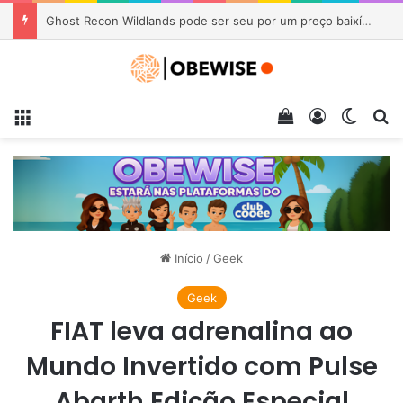
Ghost Recon Wildlands pode ser seu por um preço baixíssimo, com upgrade gratuito para nova geração
Menu
Veja seu carrin
Entrar
Switch
Pr
Início
/
Geek
Geek
FIAT leva adrenalina ao
Mundo Invertido com Pulse
Abarth Edição Especial