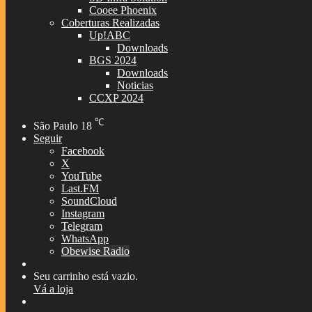
Cooee Phoenix
Coberturas Realizadas
Up!ABC
Downloads
BGS 2024
Downloads
Noticias
CCXP 2024
℃
São Paulo
18
Seguir
Facebook
X
YouTube
Last.FM
SoundCloud
Instagram
Telegram
WhatsApp
Obewise Radio
Entrar
Veja
Seu carrinho está vazio.
seu
Vá a loja
carrinho
Barra