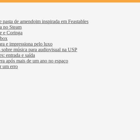
e pasta de amendoim inspirada em Feastables
ia no Steam
e e Coringa
Xbox
ra e impressiona pelo luxo
 sobre música para audiovisual na USP
s: entrada e saída
era após mais de um ano no espaço
r um erro