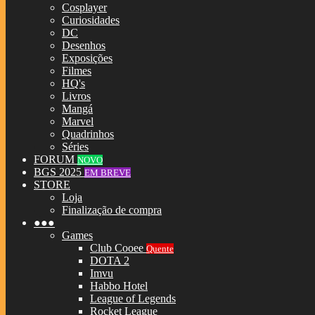
Cosplayer
Curiosidades
DC
Desenhos
Exposições
Filmes
HQ's
Livros
Mangá
Marvel
Quadrinhos
Séries
FORUM
NOVO
BGS 2025
EM BREVE
STORE
Loja
Finalização de compra
●●●
Games
Club Cooee
Quente
DOTA 2
Imvu
Habbo Hotel
League of Legends
Rocket League