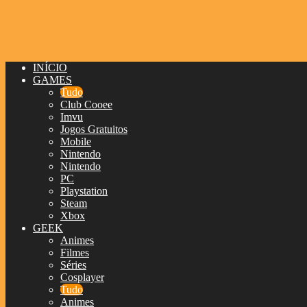
INÍCIO
GAMES
Tudo
Club Cooee
Imvu
Jogos Gratuitos
Mobile
Nintendo
Nintendo
PC
Playstation
Steam
Xbox
GEEK
Animes
Filmes
Séries
Cosplayer
Tudo
Animes