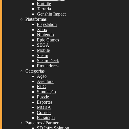
Fortnite
Terraria
Genshin Impact
Plataformas
Playstation
Xbox
Nintendo
Epic Games
SEGA
Mobile
Steam
Steam Deck
Emuladores
Categorias
Ação
Aventura
RPG
Simulação
Puzzle
Esportes
MOBA
Corrida
Estratégia
Parceiros / Partner
SD Infra Solution