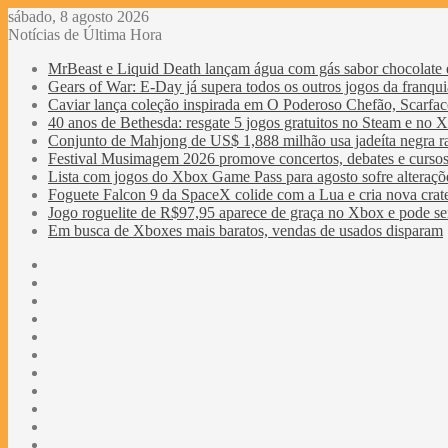
sábado, 8 agosto 2026
Notícias de Última Hora
MrBeast e Liquid Death lançam água com gás sabor chocolate 
Gears of War: E-Day já supera todos os outros jogos da franqu
Caviar lança coleção inspirada em O Poderoso Chefão, Scarfac
40 anos de Bethesda: resgate 5 jogos gratuitos no Steam e no 
Conjunto de Mahjong de US$ 1,888 milhão usa jadeíta negra ra
Festival Musimagem 2026 promove concertos, debates e cursos
Lista com jogos do Xbox Game Pass para agosto sofre alteraçõe
Foguete Falcon 9 da SpaceX colide com a Lua e cria nova crat
Jogo roguelite de R$97,95 aparece de graça no Xbox e pode se
Em busca de Xboxes mais baratos, vendas de usados disparam
Facebook
X
YouTube
Last.FM
SoundCloud
Instagram
Telegram
WhatsApp
Obewise
Radio
Entrar
Barra