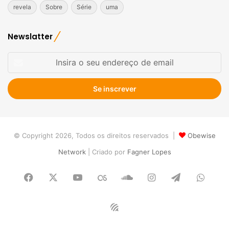
revela
Sobre
Série
uma
Newslatter
Insira
o
seu
endereço
de
email
© Copyright 2026, Todos os direitos reservados |
Obewise
Network
| Criado por
Fagner Lopes
Facebook
X
YouTube
Last.FM
SoundCloud
Instagram
Telegram
What
Obewise