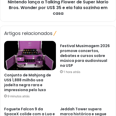
Nintendo lança a Talking Flower de Super Mario
Wonder
por
Bros. Wonder por US$ 35 e ela fala sozinha em
US$
casa
35
e
ela
Artigos relacionados
fala
sozinha
em
Festival Musimagem 2026
casa
promove concertos,
debates e cursos sobre
música para audiovisual
na USP
1 hora atrás
Conjunto de Mahjong de
US$ 1,888 milhão usa
jadeíta negra rara e
impressiona pelo luxo
9 minutos atrás
Foguete Falcon 9 da
Jeddah Tower supera
SpaceX colide com a Lua e
marca histórica e segue