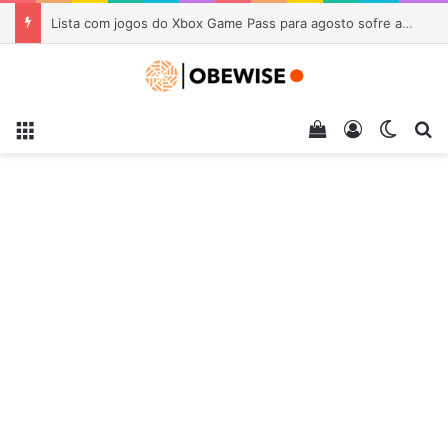
Lista com jogos do Xbox Game Pass para agosto sofre alterações: entrada e saída
Menu
Veja seu carrin
Entrar
Switch
Pr