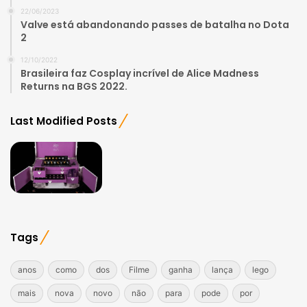
22/06/2023
Valve está abandonando passes de batalha no Dota
2
12/10/2022
Brasileira faz Cosplay incrível de Alice Madness
Returns na BGS 2022.
Last Modified Posts
Tags
anos
como
dos
Filme
ganha
lança
lego
mais
nova
novo
não
para
pode
por