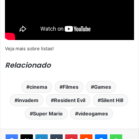
Veja mais sobre listas!
Relacionado
cinema
Filmes
Games
invadem
Resident Evil
Silent Hill
Super Mario
videogames
Facebook
X
Linkedin
Tumblr
Pinterest
Reddit
Messenger
WhatsA