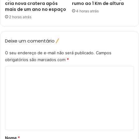
cria nova cratera após
rumo ao 1 Km de altura
mais de um ano no espaço
4 horas atrás
2 horas atrás
Deixe um comentário
O seu endereço de e-mail não será publicado.
Campos
obrigatórios são marcados com
*
C
o
m
e
n
t
á
r
Nome
*