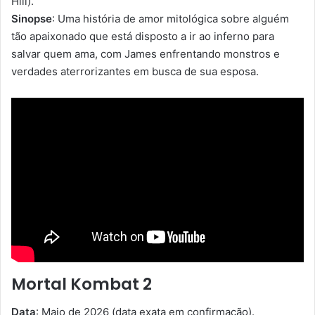
Hill).
Sinopse
: Uma história de amor mitológica sobre alguém
tão apaixonado que está disposto a ir ao inferno para
salvar quem ama, com James enfrentando monstros e
verdades aterrorizantes em busca de sua esposa.
Mortal Kombat 2
Data
: Maio de 2026 (data exata em confirmação).