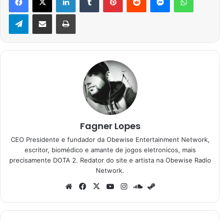
Telegram
Compartilhar via e-mail
Imprimir
Fagner Lopes
CEO Presidente e fundador da Obewise Entertainment Network,
escritor, biomédico e amante de jogos eletronicos, mais
precisamente DOTA 2. Redator do site e artista na Obewise Radio
Network.
Website
Facebook
X
YouTube
Instagram
SoundCloud
Steam