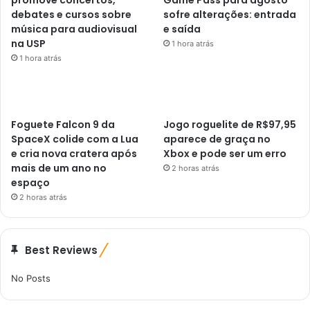
debates e cursos sobre
sofre alterações: entrada
música para audiovisual
e saída
na USP
1 hora atrás
1 hora atrás
Foguete Falcon 9 da
Jogo roguelite de R$97,95
SpaceX colide com a Lua
aparece de graça no
e cria nova cratera após
Xbox e pode ser um erro
mais de um ano no
2 horas atrás
espaço
2 horas atrás
Best Reviews
No Posts