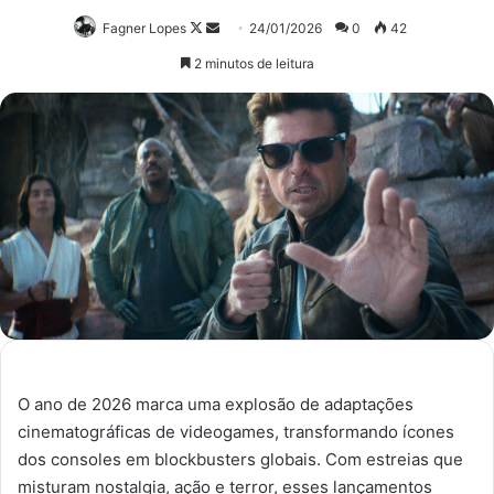
Follow
Mande
Fagner Lopes
24/01/2026
0
42
on
um
2 minutos de leitura
X
e-
mail
O ano de 2026 marca uma explosão de adaptações
cinematográficas de videogames, transformando ícones
dos consoles em blockbusters globais. Com estreias que
misturam nostalgia, ação e terror, esses lançamentos