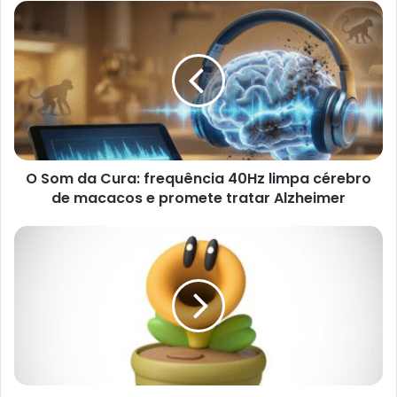
O
Som
da
Cura:
frequência
40Hz
limpa
cérebro
de
O Som da Cura: frequência 40Hz limpa cérebro
macacos
e
de macacos e promete tratar Alzheimer
promete
tratar
Nintendo
Alzheimer
lança
a
Talking
Flower
de
Super
Mario
Bros.