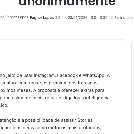
anonimamente
Follow
Mande
Fagner Lopes
28/01/2026
0
30
2 minutos de
on
um
X
e-
mail
Messenger
o jeito de usar Instagram, Facebook e WhatsApp. A
ssinatura com recursos premium nos três apps,
ximos meses. A proposta é oferecer extras para
principalmente, mais recursos ligados a inteligência
sico.
tenção é a possibilidade de assistir Stories
aparecem ideias como métricas mais profundas,