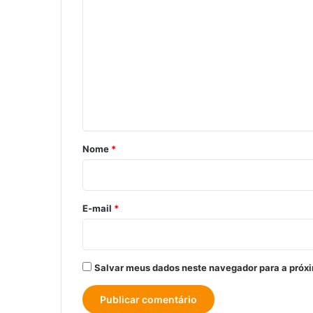
o
m
e
n
t
á
r
Nome
*
i
o
*
E-mail
*
Salvar meus dados neste navegador para a próx