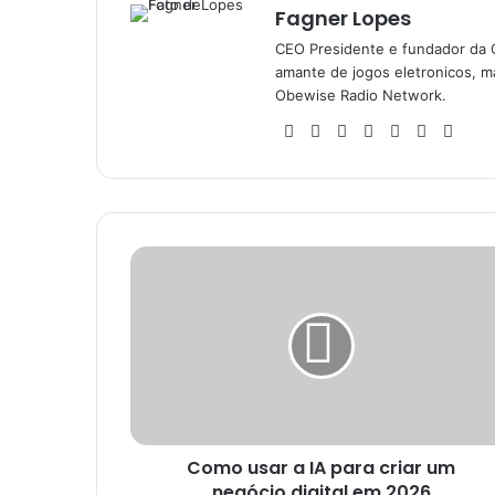
Fagner Lopes
CEO Presidente e fundador da 
amante de jogos eletronicos, ma
Obewise Radio Network.
Website
Facebook
X
YouTube
Instagram
SoundC
Ste
Como
usar
a
IA
para
criar
um
negócio
digital
Como usar a IA para criar um
em
2026
negócio digital em 2026