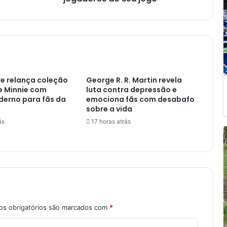
e relança coleção
George R. R. Martin revela
e Minnie com
luta contra depressão e
derno para fãs da
emociona fãs com desabafo
sobre a vida
ás
17 horas atrás
s obrigatórios são marcados com
*