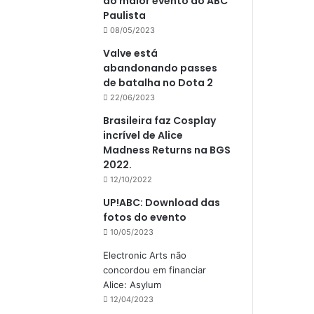
do maior evento do ABC
Paulista
08/05/2023
Valve está
abandonando passes
de batalha no Dota 2
22/06/2023
Brasileira faz Cosplay
incrível de Alice
Madness Returns na BGS
2022.
12/10/2022
UP!ABC: Download das
fotos do evento
10/05/2023
Electronic Arts não
concordou em financiar
Alice: Asylum
12/04/2023