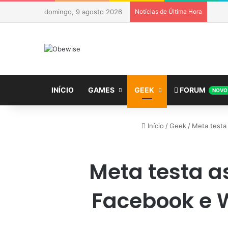
domingo, 9 agosto 2026
Notícias de Última Hora
INÍCIO
GAMES
GEEK
FORUM
NOVO
Início
/
Geek
/
Meta testa
Meta testa a
Facebook e W