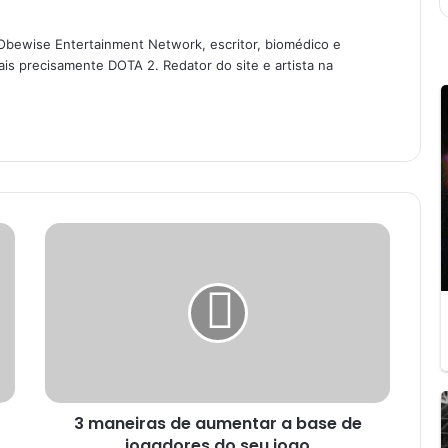
Obewise Entertainment Network, escritor, biomédico e
is precisamente DOTA 2. Redator do site e artista na
loud
am
3
maneiras
de
aumentar
a
base
de
jogadores
do
3 maneiras de aumentar a base de
seu
jogo
jogadores do seu jogo