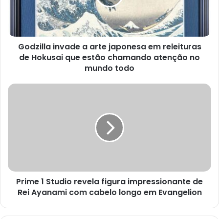
em
releituras
de
Hokusai
Godzilla invade a arte japonesa em releituras
que
estão
de Hokusai que estão chamando atenção no
chamando
mundo todo
atenção
no
Prime
mundo
1
todo
Studio
revela
figura
impressionante
de
Rei
Ayanami
Prime 1 Studio revela figura impressionante de
com
cabelo
Rei Ayanami com cabelo longo em Evangelion
longo
em