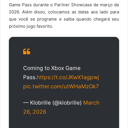
Game Pass durante o Partner Showcase de março de
2026. Além disso, colocamos as datas aos lado para
que você se programe e saiba quando chegará seu
próximo jogo favorito.
Coming to Xbox Game
Pass.
https://t.co/JKwX1agpwj
pic.twitter.com/utWHaMzOk7
— Klobrille (@klobrille)
March
26, 2026