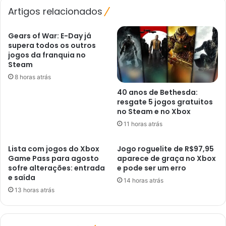
Evangelion
Artigos relacionados
Gears of War: E-Day já
supera todos os outros
jogos da franquia no
Steam
8 horas atrás
40 anos de Bethesda:
resgate 5 jogos gratuitos
no Steam e no Xbox
11 horas atrás
Lista com jogos do Xbox
Jogo roguelite de R$97,95
Game Pass para agosto
aparece de graça no Xbox
sofre alterações: entrada
e pode ser um erro
e saída
14 horas atrás
13 horas atrás