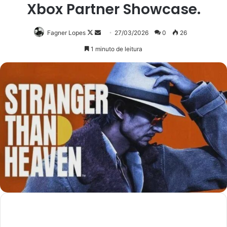
Xbox Partner Showcase.
Follow
Mande
Fagner Lopes
27/03/2026
0
26
on
um
1 minuto de leitura
X
e-
mail