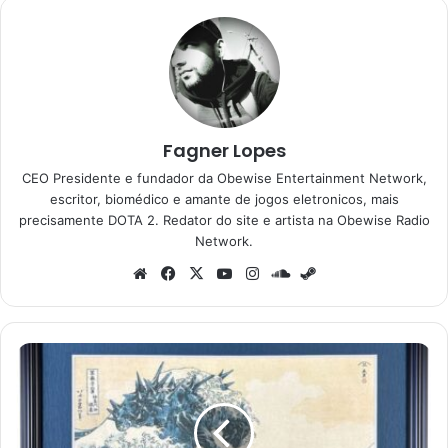
Fagner Lopes
CEO Presidente e fundador da Obewise Entertainment Network,
escritor, biomédico e amante de jogos eletronicos, mais
precisamente DOTA 2. Redator do site e artista na Obewise Radio
Network.
Website
Facebook
X
YouTube
Instagram
SoundCloud
Steam
Godzilla
invade
a
arte
japonesa