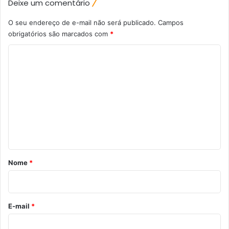
Deixe um comentário
O seu endereço de e-mail não será publicado.
Campos
obrigatórios são marcados com
*
C
o
m
e
n
t
á
r
Nome
*
i
o
*
E-mail
*