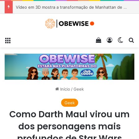
Starbucks enfrenta investigação na Coreia do Sul após campanha publicitária gerar revolta nacional
Menu
Veja seu carrin
Entrar
Switch
Pr
Início
/
Geek
Geek
Como Darth Maul virou um
dos personagens mais
profundos de Star Wars