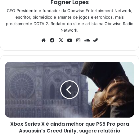
Fagner Lopes
CEO Presidente e fundador da Obewise Entertainment Network,
escritor, biomédico e amante de jogos eletronicos, mais
precisamente DOTA 2. Redator do site e artista na Obewise Radio
Network.
Website
Facebook
X
YouTube
Instagram
SoundCloud
Steam
Xbox
Series
X
é
ainda
melhor
que
PS5
Pro
Xbox Series X é ainda melhor que PS5 Pro para
para
Assassin's
Assassin's Creed Unity, sugere relatório
Creed