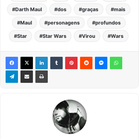
Darth Maul
dos
graças
mais
Maul
personagens
profundos
Star
Star Wars
Virou
Wars
Facebook
X
Linkedin
Tumblr
Pinterest
Reddit
Messenger
WhatsA
Telegram
Compartilhar via e-mail
Imprimir