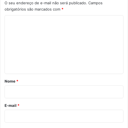
O seu endereço de e-mail não será publicado.
Campos
obrigatórios são marcados com
*
C
o
m
e
n
t
á
r
Nome
*
i
o
*
E-mail
*