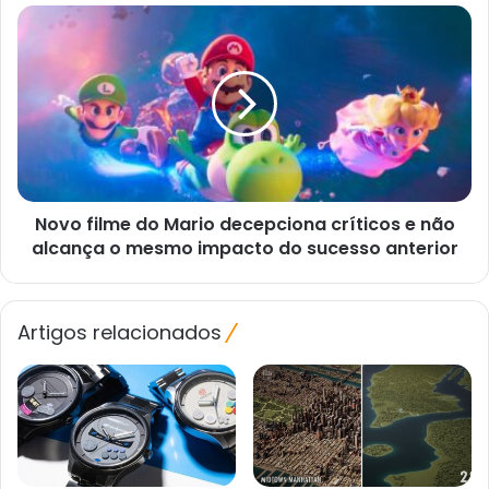
Unity,
Novo
sugere
filme
relatório
do
Mario
decepciona
críticos
e
não
alcança
Novo filme do Mario decepciona críticos e não
o
mesmo
alcança o mesmo impacto do sucesso anterior
impacto
do
sucesso
Artigos relacionados
anterior