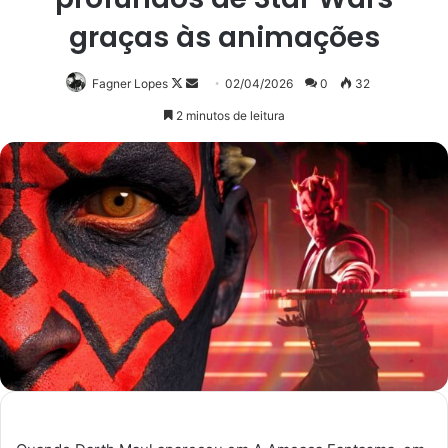
graças às animações
Follow
Mande
Fagner Lopes
02/04/2026
0
32
on
um
2 minutos de leitura
X
e-
mail