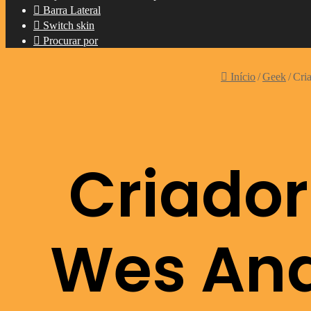
Barra Lateral
Switch skin
Procurar por
Início
/
Geek
/
Cri
Criador
Wes And