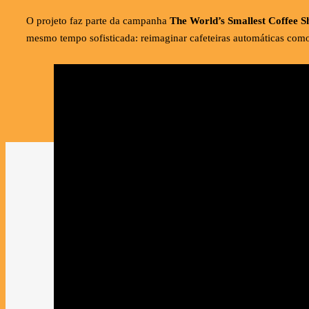
O projeto faz parte da campanha
The World’s Smallest Coffee S
mesmo tempo sofisticada: reimaginar cafeteiras automáticas como f