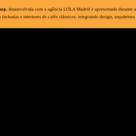
hop
, desenvolvida com a agência LOLA Madrid e apresentada durante a
achadas e interiores de cafés clássicos, integrando design, arquitetura