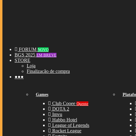
FORUM
NOVO
BGS 2025
EM BREVE
STORE
Loja
Finalização de compra
●●●
Games
Plataf
Club Cooee
Quente
DOTA 2
Imvu
Habbo Hotel
League of Legends
Rocket League