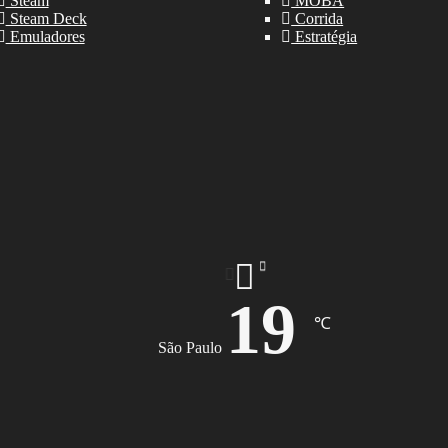
Steam
MOBA
Steam Deck
Corrida
Emuladores
Estratégia
19
℃
São Paulo