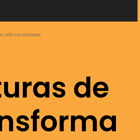
m cafés em miniatura
turas de
ansforma