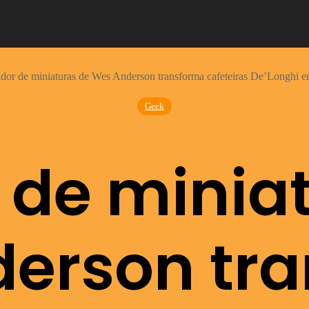
ador de miniaturas de Wes Anderson transforma cafeteiras De’Longhi e
Geek
 de minia
erson tr