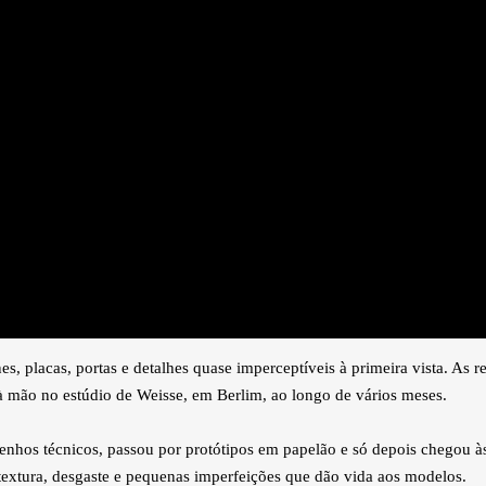
, placas, portas e detalhes quase imperceptíveis à primeira vista. As 
à mão no estúdio de Weisse, em Berlim, ao longo de vários meses.
nhos técnicos, passou por protótipos em papelão e só depois chegou às 
extura, desgaste e pequenas imperfeições que dão vida aos modelos.