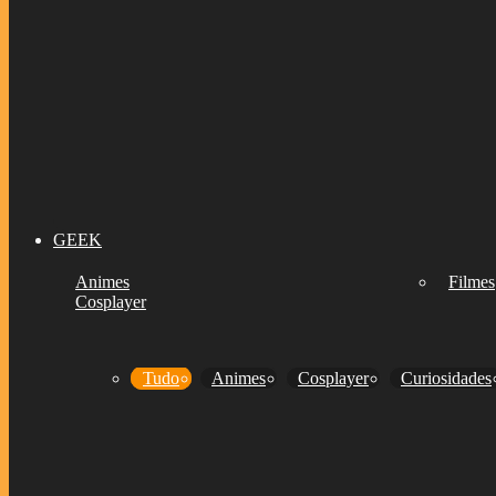
GEEK
Animes
Filmes
Cosplayer
Tudo
Animes
Cosplayer
Curiosidades