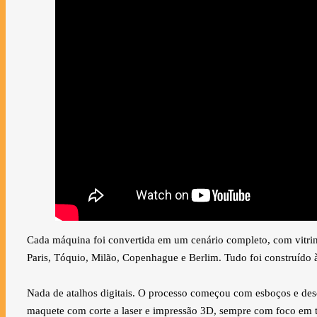
Cada máquina foi convertida em um cenário completo, com vitrines
Paris, Tóquio, Milão, Copenhague e Berlim. Tudo foi construído 
Nada de atalhos digitais. O processo começou com esboços e dese
maquete com corte a laser e impressão 3D, sempre com foco em t