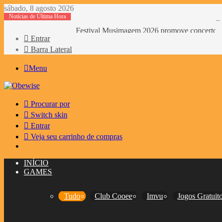
sábado, 8 agosto 2026
Notícias de Última Hora
Festival Musimagem 2026 promove concertos, 
Entrar
Barra Lateral
Menu
Procurar por
Switch skin
Entrar
Veja seu carrinho de compras
INÍCIO
GAMES
Tudo
Club Cooee
Imvu
Jogos Gratuit