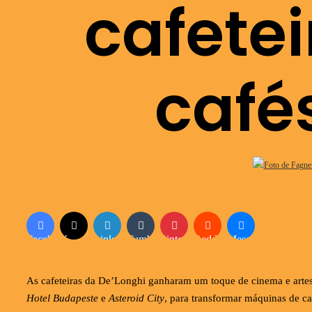
cafete
café
Facebook
X
Linkedin
Tumblr
Pinterest
Reddit
Messenger
As cafeteiras da De’Longhi ganharam um toque de cinema e artes
Hotel Budapeste
e
Asteroid City
, para transformar máquinas de c