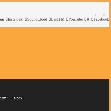
ram
Instagram
SoundCloud
Last.FM
YouTube
X
Facebook
team
Xbox