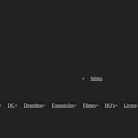
Séries
DC
Desenhos
Exposições
Filmes
HQ's
Livros