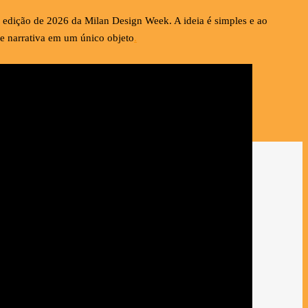
 edição de 2026 da Milan Design Week. A ideia é simples e ao
 e narrativa em um único objeto
.