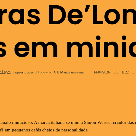
iras De’Lo
s em mini
Fagner Lopes
Follow on X
Mande um e-mail
14/04/2026
0
22
1
anato minucioso. A marca italiana se uniu a Simon Weisse, criador da
afé em pequenos cafés cheios de personalidade
.