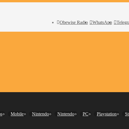
debates e cursos sobre música para audiovisual na USP
Obewise Radio
WhatsApp
Teleg
os
Mobile
Nintendo
Nintendo
PC
Playstation
S