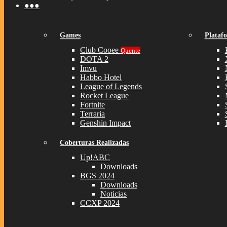
●●●
Games
Plataf
Club Cooee
Quente
DOTA 2
Imvu
Habbo Hotel
League of Legends
Rocket League
Fortnite
Terraria
Genshin Impact
Coberturas Realizadas
Up!ABC
Downloads
BGS 2024
Downloads
Noticias
CCXP 2024