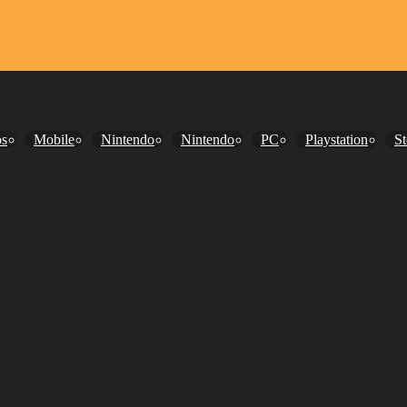
os
Mobile
Nintendo
Nintendo
PC
Playstation
S