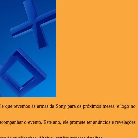
ele que revemos as armas da Sony para os próximos meses, e logo no
acompanhar o evento. Este ano, ele promete ter anúncios e revelações