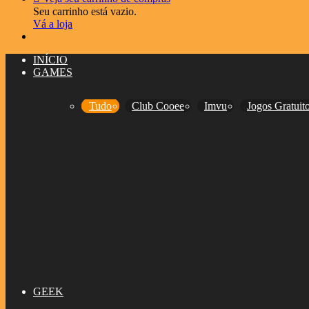
Seu carrinho está vazio.
Vá a loja
INÍCIO
GAMES
Tudo
Club Cooee
Imvu
Jogos Gratuit
GEEK