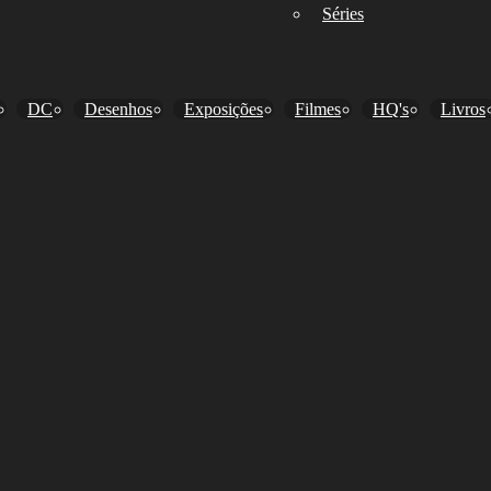
Séries
DC
Desenhos
Exposições
Filmes
HQ's
Livros