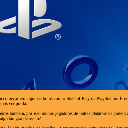
i começar em algumas horas com o State of Play da PlayStation. É n
mos ver por lá.
eiros também, por isso muitos jogadores de outras plataformas podem 
 algo tão grande assim?