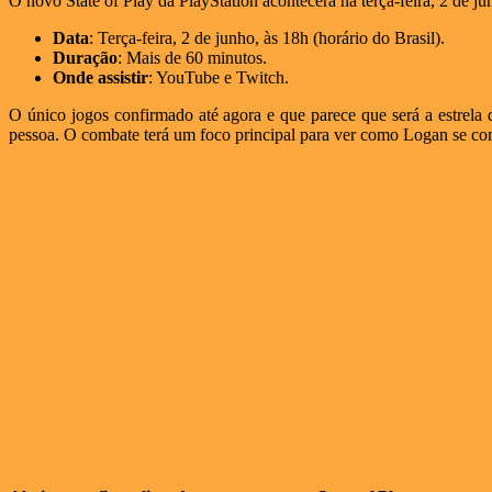
O novo State of Play da PlayStation acontecerá na terça-feira, 2 de ju
Data
: Terça-feira, 2 de junho, às 18h (horário do Brasil).
Duração
: Mais de 60 minutos.
Onde assistir
: YouTube e Twitch.
O único jogos confirmado até agora e que parece que será a estrela
pessoa. O combate terá um foco principal para ver como Logan se c