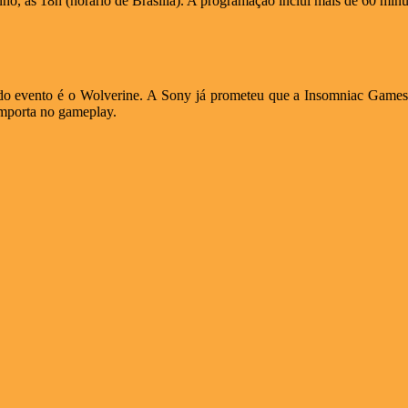
nho, às 18h (horário de Brasília). A programação inclui mais de 60 minu
 do evento é o Wolverine. A Sony já prometeu que a Insomniac Games 
omporta no gameplay.