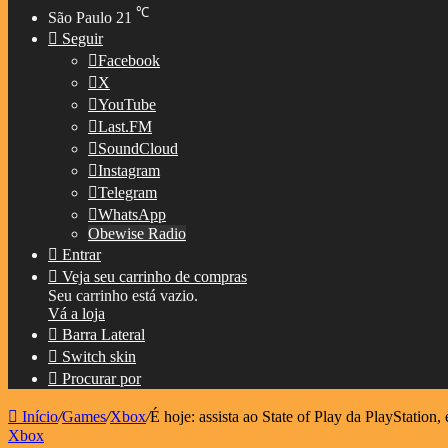
℃
São Paulo
21
Seguir
Facebook
X
YouTube
Last.FM
SoundCloud
Instagram
Telegram
WhatsApp
Obewise Radio
Entrar
Veja seu carrinho de compras
Seu carrinho está vazio.
Vá a loja
Barra Lateral
Switch skin
Procurar por
Início
/
Games
/
Xbox
/
É hoje: assista ao State of Play da PlayStation,
Xbox