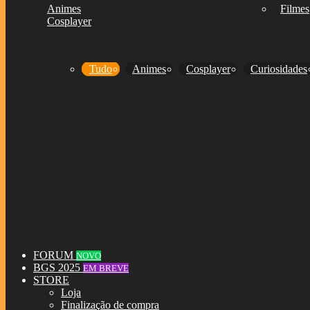
Animes
Filmes
Cosplayer
Tudo
Animes
Cosplayer
Curiosidades
FORUM
NOVO
BGS 2025
EM BREVE
STORE
Loja
Finalização de compra