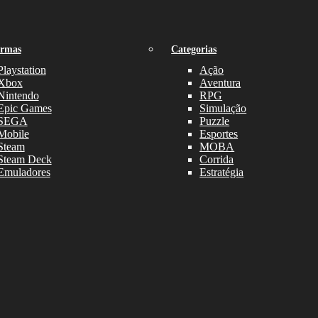
ormas
Categorias
Playstation
Ação
Xbox
Aventura
Nintendo
RPG
Epic Games
Simulação
SEGA
Puzzle
Mobile
Esportes
Steam
MOBA
Steam Deck
Corrida
Emuladores
Estratégia