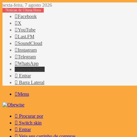
sexta-feira, 7 agosto 2026
Notícias de Última Hora
Facebook
X
YouTube
Last.FM
SoundCloud
Instagram
Telegram
WhatsApp
Obewise Radio
Entrar
Barra Lateral
Menu
Procurar por
Switch skin
Entrar
Veja seu carrinho de compras