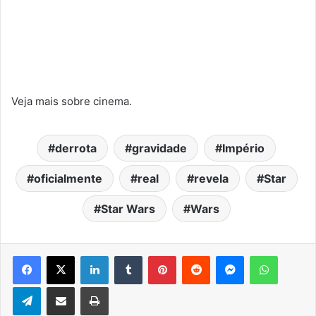
Veja mais sobre cinema.
derrota
gravidade
Império
oficialmente
real
revela
Star
Star Wars
Wars
Facebook
X
Linkedin
Tumblr
Pinterest
Reddit
Messenger
WhatsA
Telegram
Compartilhar via e-mail
Imprimir