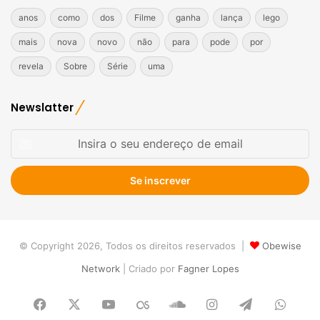
anos
como
dos
Filme
ganha
lança
lego
mais
nova
novo
não
para
pode
por
revela
Sobre
Série
uma
Newslatter
Insira
o
seu
endereço
de
email
© Copyright 2026, Todos os direitos reservados |
Obewise
Network
| Criado por
Fagner Lopes
Facebook
X
YouTube
Last.FM
SoundCloud
Instagram
Telegram
What