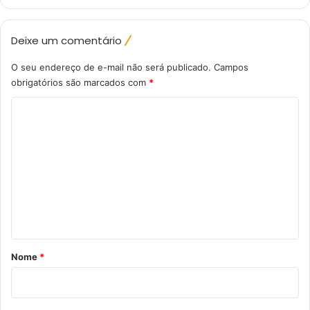
Deixe um comentário
O seu endereço de e-mail não será publicado.
Campos
obrigatórios são marcados com
*
C
o
m
e
n
t
á
r
Nome
*
i
o