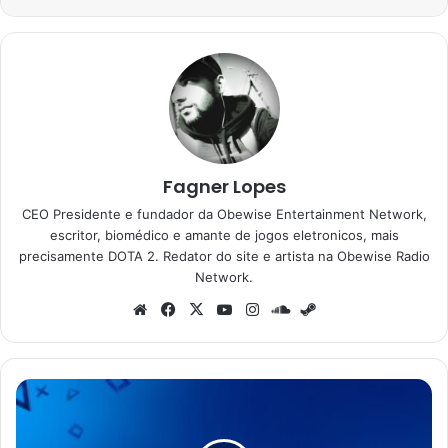
Fagner Lopes
CEO Presidente e fundador da Obewise Entertainment Network,
escritor, biomédico e amante de jogos eletronicos, mais
precisamente DOTA 2. Redator do site e artista na Obewise Radio
Network.
Website
Facebook
X
YouTube
Instagram
SoundCloud
Steam
É
hoje:
assista