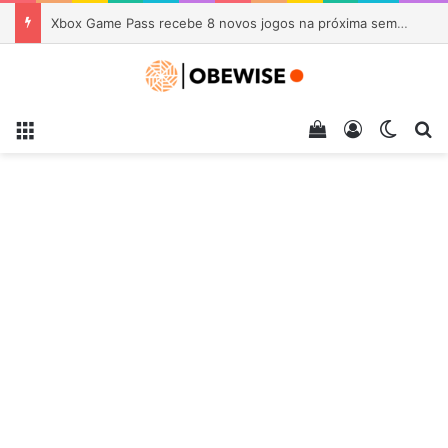
Xbox Game Pass recebe 8 novos jogos na próxima semana
Menu
Veja seu carrin
Entrar
Switch
Pr