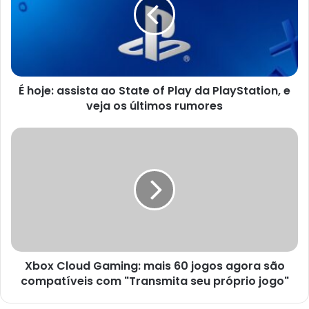
ao
State
of
Play
da
PlayStation,
É hoje: assista ao State of Play da PlayStation, e
e
veja
veja os últimos rumores
os
últimos
Xbox
rumores
Cloud
Gaming:
mais
60
jogos
agora
são
compatíveis
Xbox Cloud Gaming: mais 60 jogos agora são
com
"Transmita
compatíveis com "Transmita seu próprio jogo"
seu
próprio