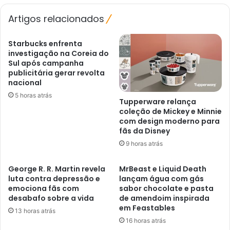
jogo"
Artigos relacionados
Starbucks enfrenta
investigação na Coreia do
Sul após campanha
publicitária gerar revolta
nacional
5 horas atrás
Tupperware relança
coleção de Mickey e Minnie
com design moderno para
fãs da Disney
9 horas atrás
George R. R. Martin revela
MrBeast e Liquid Death
luta contra depressão e
lançam água com gás
emociona fãs com
sabor chocolate e pasta
desabafo sobre a vida
de amendoim inspirada
em Feastables
13 horas atrás
16 horas atrás