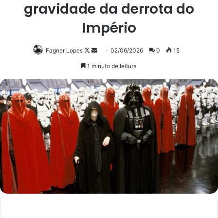
gravidade da derrota do
Império
Follow
Mande
Fagner Lopes
02/06/2026
0
15
on
um
1 minuto de leitura
X
e-
mail