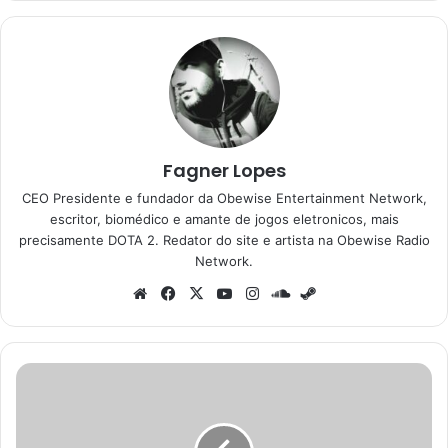
Fagner Lopes
CEO Presidente e fundador da Obewise Entertainment Network,
escritor, biomédico e amante de jogos eletronicos, mais
precisamente DOTA 2. Redator do site e artista na Obewise Radio
Network.
Website
Facebook
X
YouTube
Instagram
SoundCloud
Steam
Mega
Drive
ganha
réplica