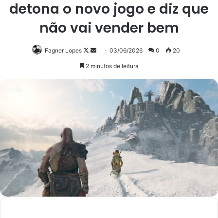
detona o novo jogo e diz que
não vai vender bem
Follow
Mande
Fagner Lopes
03/06/2026
0
20
on
um
2 minutos de leitura
X
e-
mail