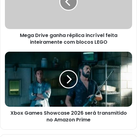
incrível
feita
inteiramente
com
blocos
Mega Drive ganha réplica incrível feita
LEGO
inteiramente com blocos LEGO
Xbox
Games
Showcase
2026
será
transmitido
no
Amazon
Prime
Xbox Games Showcase 2026 será transmitido
no Amazon Prime