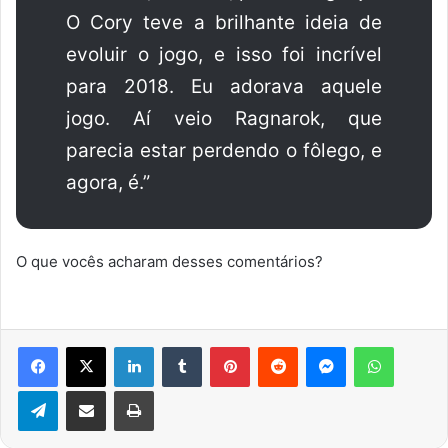
O Cory teve a brilhante ideia de
evoluir o jogo, e isso foi incrível
para 2018. Eu adorava aquele
jogo. Aí veio Ragnarok, que
parecia estar perdendo o fôlego, e
agora, é.”
O que vocês acharam desses comentários?
Facebook
X
Linkedin
Tumblr
Pinterest
Reddit
Messenger
WhatsA
Telegram
Compartilhar via e-mail
Imprimir