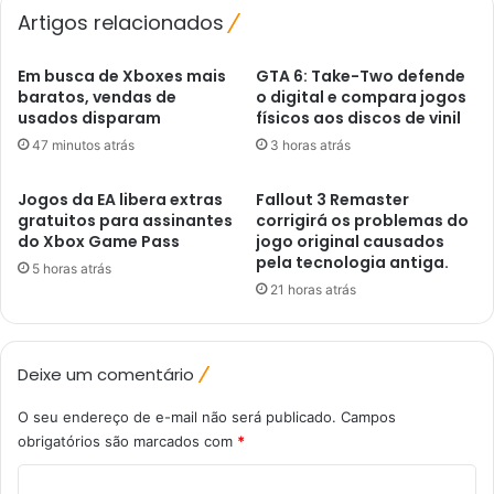
Artigos relacionados
Em busca de Xboxes mais
GTA 6: Take-Two defende
baratos, vendas de
o digital e compara jogos
usados disparam
físicos aos discos de vinil
47 minutos atrás
3 horas atrás
Jogos da EA libera extras
Fallout 3 Remaster
gratuitos para assinantes
corrigirá os problemas do
do Xbox Game Pass
jogo original causados ​​
pela tecnologia antiga.
5 horas atrás
21 horas atrás
Deixe um comentário
O seu endereço de e-mail não será publicado.
Campos
obrigatórios são marcados com
*
C