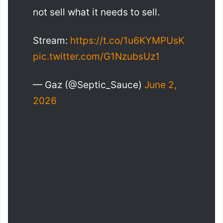
not sell what it needs to sell.
Stream:
https://t.co/1u6KYMPUsK
pic.twitter.com/G1NzubsUz1
— Gaz (@Septic_Sauce)
June 2,
2026