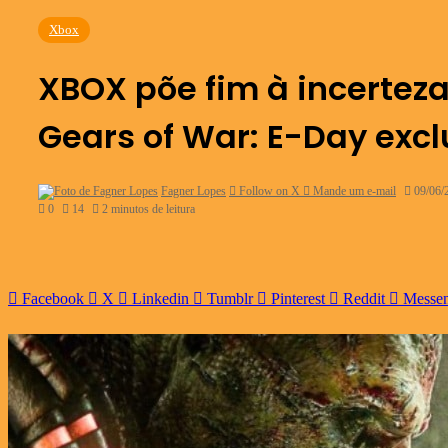
Xbox
XBOX põe fim à incerteza
Gears of War: E-Day excl
Fagner Lopes
Follow on X
Mande um e-mail
09/06/
0
14
2 minutos de leitura
Facebook
X
Linkedin
Tumblr
Pinterest
Reddit
Messe