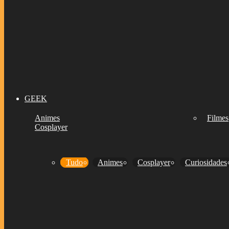
GEEK
Animes
Filmes
Cosplayer
Tudo
Animes
Cosplayer
Curiosidades