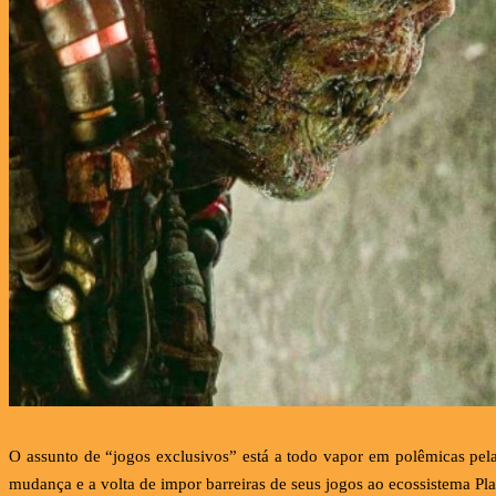
O assunto de “jogos exclusivos” está a todo vapor em polêmicas p
mudança e a volta de impor barreiras de seus jogos ao ecossistema Pl