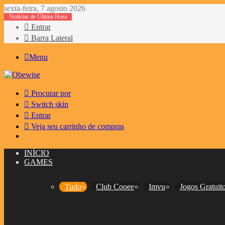
sexta-feira, 7 agosto 2026
Notícias de Última Hora
Entrar
Barra Lateral
Menu
Procurar por
Switch skin
Entrar
Veja seu carrinho de compras
INÍCIO
GAMES
Tudo
Club Cooee
Imvu
Jogos Gratuit