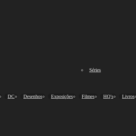
Séries
DC
Desenhos
Exposições
Filmes
HQ's
Livros