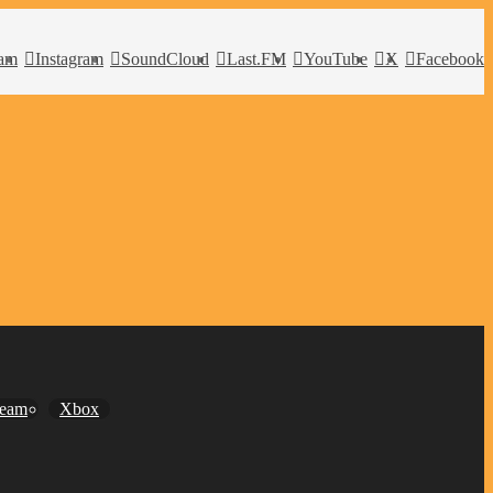
ram
Instagram
SoundCloud
Last.FM
YouTube
X
Facebook
team
Xbox