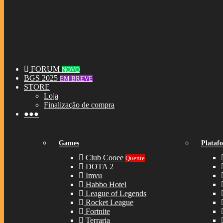
FORUM
NOVO
BGS 2025
EM BREVE
STORE
Loja
Finalização de compra
●●●
Games
Plataf
Club Cooee
Quente
DOTA 2
Imvu
Habbo Hotel
League of Legends
Rocket League
Fortnite
Terraria