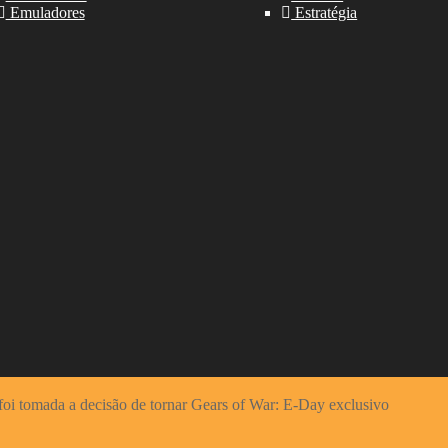
Emuladores
Estratégia
oi tomada a decisão de tornar Gears of War: E-Day exclusivo