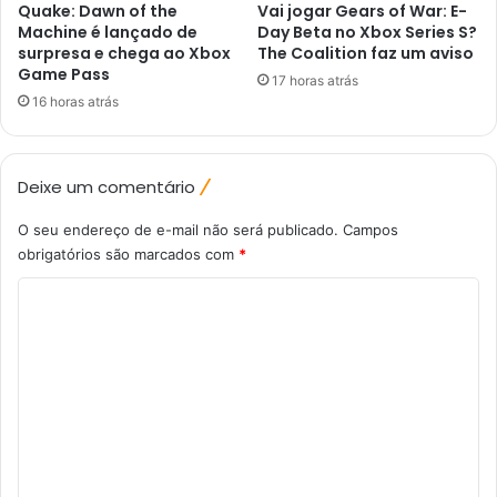
Quake: Dawn of the
Vai jogar Gears of War: E-
Machine é lançado de
Day Beta no Xbox Series S?
surpresa e chega ao Xbox
The Coalition faz um aviso
Game Pass
17 horas atrás
16 horas atrás
Deixe um comentário
O seu endereço de e-mail não será publicado.
Campos
obrigatórios são marcados com
*
C
o
m
e
n
t
á