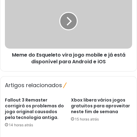
do
Esqueleto
vira
jogo
mobile
e
já
está
Meme do Esqueleto vira jogo mobile e já está
disponível
para
disponível para Android e iOS
Android
e
iOS
Artigos relacionados
Fallout 3 Remaster
Xbox libera vários jogos
corrigirá os problemas do
gratuitos para aproveitar
jogo original causados ​​
neste fim de semana
pela tecnologia antiga.
15 horas atrás
14 horas atrás