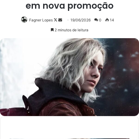
em nova promoção
Follow
Mande
Fagner Lopes
19/06/2026
0
14
on
um
2 minutos de leitura
X
e-
mail