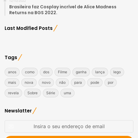
12/10/2022
Brasileira faz Cosplay incrível de Alice Madness
Returns na BGS 2022.
Last Modified Posts
Tags
anos
como
dos
Filme
ganha
lança
lego
mais
nova
novo
não
para
pode
por
revela
Sobre
Série
uma
Newslatter
Insira
o
seu