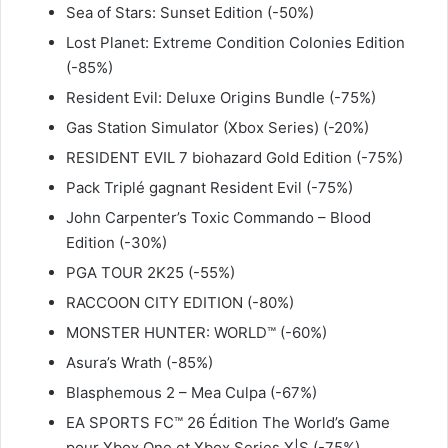
Sea of Stars: Sunset Edition (-50%)
Lost Planet: Extreme Condition Colonies Edition
(-85%)
Resident Evil: Deluxe Origins Bundle (-75%)
Gas Station Simulator (Xbox Series) (-20%)
RESIDENT EVIL 7 biohazard Gold Edition (-75%)
Pack Triplé gagnant Resident Evil (-75%)
John Carpenter’s Toxic Commando – Blood
Edition (-30%)
PGA TOUR 2K25 (-55%)
RACCOON CITY EDITION (-80%)
MONSTER HUNTER: WORLD™ (-60%)
Asura’s Wrath (-85%)
Blasphemous 2 – Mea Culpa (-67%)
EA SPORTS FC™ 26 Édition The World’s Game
pour Xbox One et Xbox Series X|S (-75%)