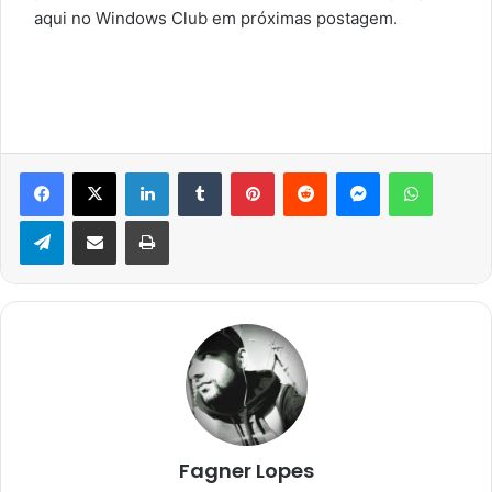
aqui no Windows Club em próximas postagem.
Facebook
X
Linkedin
Tumblr
Pinterest
Reddit
Messenger
WhatsA
Telegram
Compartilhar via e-mail
Imprimir
Fagner Lopes