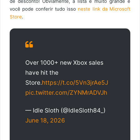
de desconto! Obviamente, a lista é muito grande e
você pode conferir tudo isso
neste link da Microsoft
Store
.
Over 1000+ new Xbox sales
have hit the
Store.
https://t.co/5Vn3jrAe5J
pic.twitter.com/ZYNMrADVJh
— Idle Sloth (@IdleSloth84_)
June 18, 2026