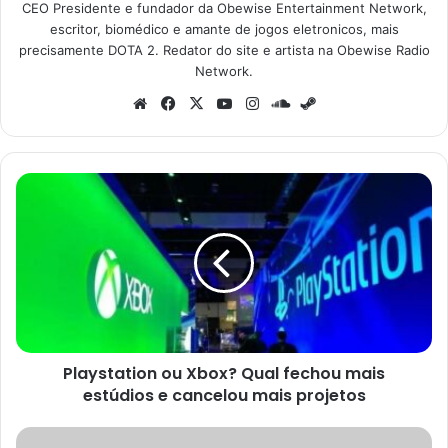
CEO Presidente e fundador da Obewise Entertainment Network,
escritor, biomédico e amante de jogos eletronicos, mais
precisamente DOTA 2. Redator do site e artista na Obewise Radio
Network.
Website
Facebook
X
YouTube
Instagram
SoundCloud
Steam
Playstation
ou
Xbox?
Qual
fechou
mais
estúdios
e
cancelou
Playstation ou Xbox? Qual fechou mais
mais
projetos
estúdios e cancelou mais projetos
Meme