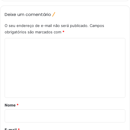
Deixe um comentário
O seu endereço de e-mail não será publicado.
Campos
obrigatórios são marcados com
*
C
o
m
e
n
t
á
r
Nome
*
i
o
*
E-mail
*