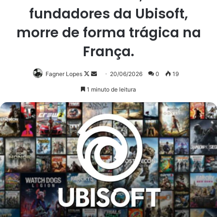
fundadores da Ubisoft,
morre de forma trágica na
França.
Follow
Mande
Fagner Lopes
20/06/2026
0
19
on
um
1 minuto de leitura
X
e-
mail