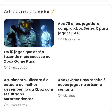
rumores
Artigos relacionados
Aos 78 anos, jogadora
compra Xbox Series X para
jogar GTA 6
12 horas atrás
Os 10 jogos que estão
fazendo mais sucesso no
Xbox Game Pass
10 horas atrás
Atualmente, Blizzard é o
Xbox Game Pass recebe 8
estúdio de melhor
novos jogos na próxima
desempenho da Xbox com
semana
resultados
1 dia atrás
surpreendentes
13 horas atrás