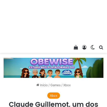
Veja seu carrin
Entrar
Switch
Pr
Início
/
Games
/
Xbox
Xbox
Claude Guillemot, um dos