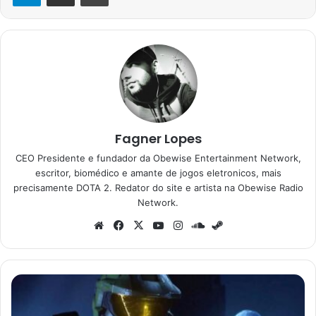
Fagner Lopes
CEO Presidente e fundador da Obewise Entertainment Network,
escritor, biomédico e amante de jogos eletronicos, mais
precisamente DOTA 2. Redator do site e artista na Obewise Radio
Network.
Website
Facebook
X
YouTube
Instagram
SoundCloud
Steam
Halo:
Campaign
Evolved