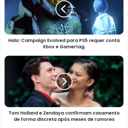
para
PS5
requer
conta
Xbox
e
Halo: Campaign Evolved para PS5 requer conta
Gamertag.
Xbox e Gamertag.
Tom
Holland
e
Zendaya
confirmam
casamento
de
forma
discreta
Tom Holland e Zendaya confirmam casamento
após
meses
de forma discreta após meses de rumores
de