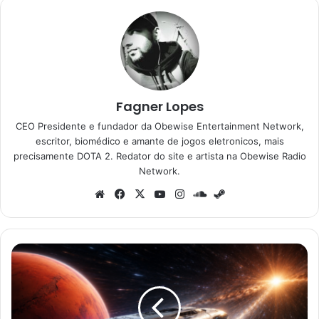
Fagner Lopes
CEO Presidente e fundador da Obewise Entertainment Network,
escritor, biomédico e amante de jogos eletronicos, mais
precisamente DOTA 2. Redator do site e artista na Obewise Radio
Network.
Website
Facebook
X
YouTube
Instagram
SoundCloud
Steam
Elon
Musk
e
NASA
discutem