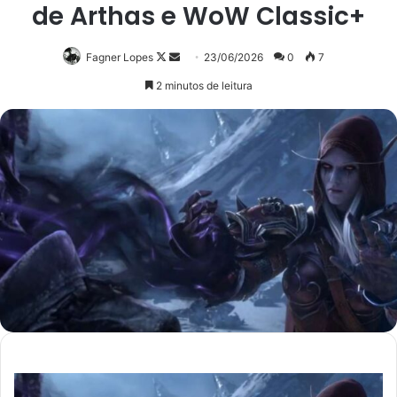
de Arthas e WoW Classic+
Follow
Mande
Fagner Lopes
23/06/2026
0
7
on
um
2 minutos de leitura
X
e-
mail