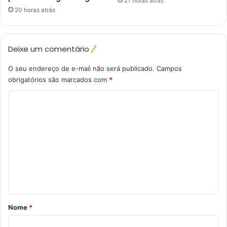
21 horas atrás
20 horas atrás
Deixe um comentário
O seu endereço de e-mail não será publicado.
Campos
obrigatórios são marcados com
*
C
o
m
e
n
t
á
r
Nome
*
i