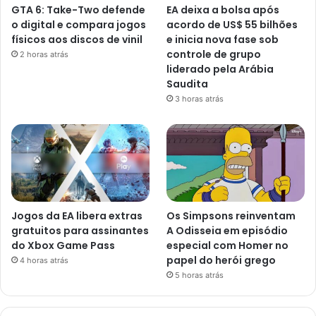
GTA 6: Take-Two defende
EA deixa a bolsa após
o digital e compara jogos
acordo de US$ 55 bilhões
físicos aos discos de vinil
e inicia nova fase sob
controle de grupo
2 horas atrás
liderado pela Arábia
Saudita
3 horas atrás
Jogos da EA libera extras
Os Simpsons reinventam
gratuitos para assinantes
A Odisseia em episódio
do Xbox Game Pass
especial com Homer no
papel do herói grego
4 horas atrás
5 horas atrás