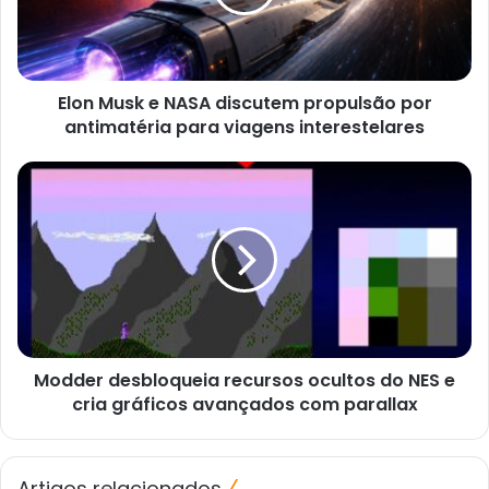
propulsão
por
antimatéria
para
Elon Musk e NASA discutem propulsão por
viagens
interestelares
antimatéria para viagens interestelares
Modder
desbloqueia
recursos
ocultos
do
NES
e
cria
gráficos
Modder desbloqueia recursos ocultos do NES e
avançados
com
cria gráficos avançados com parallax
parallax
Artigos relacionados