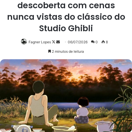
descoberta com cenas
nunca vistas do clássico do
Studio Ghibli
Follow
Mande
Fagner Lopes
06/07/2026
0
8
on
um
2 minutos de leitura
X
e-
mail