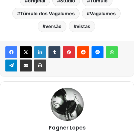
original
Studio
Túmulo
Túmulo dos Vagalumes
Vagalumes
versão
vistas
Facebook
X
Linkedin
Tumblr
Pinterest
Reddit
Messenger
WhatsA
Telegram
Compartilhar via e-mail
Imprimir
Fagner Lopes