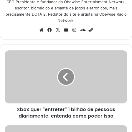
CEO Presidente e fundador da Obewise Entertainment Network,
escritor, biomédico e amante de jogos eletronicos, mais
precisamente DOTA 2. Redator do site e artista na Obewise Radio
Network.
Website
Facebook
X
YouTube
Instagram
SoundCloud
Steam
Xbox
quer
"entreter"
1
bilhão
de
pessoas
diariamente;
entenda
Xbox quer "entreter" 1 bilhão de pessoas
como
poder
diariamente; entenda como poder isso
isso
O