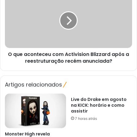
que
aconteceu
com
Activision
Blizzard
após
a
reestruturação
O que aconteceu com Activision Blizzard após a
recém
anunciada?
reestruturação recém anunciada?
Artigos relacionados
Live do Drake em agosto
na KICK: horário e como
assistir
7 horas atrás
Monster High revela