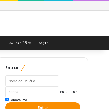
Facebook
X
YouTube
Last.FM
SoundCloud
Instagram
Telegram
WhatsApp
Entrar
Barra Lateral
Obewise Radio
25
Entrar
Veja seu carrinho de co
Barra Lateral
Switch skin
Procurar por
Seguir
São Paulo
℃
Entrar
Esqueceu?
Lembre-me
Entrar