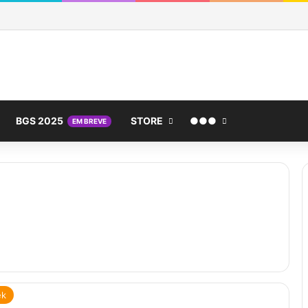
BGS 2025
STORE
●●●
EM BREVE
ek