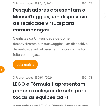
Fagner Lopes
30/12/2024
0
74
Pesquisadores apresentam o
MouseGoggles, um dispositivo
de realidade virtual para
camundongos
Cientistas da Universidade de Cornell
desenvolveram o MouseGoggles, um dispositivo
de realidade virtual para camundongos. Ele foi
feito com peças…
Leia mais »
ek
Fagner Lopes
26/11/2024
0
78
LEGO e Fórmula 1 apresentam
primeira coleção de sets para
todas as equipes da F1
A parceria entre LEGO e Fórmula 1 começou com